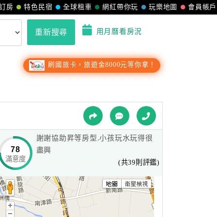
訂房
特色民宿
全球租車
網紅帶你玩
玩樂地圖
會員帳戶
用月曆看房況
重新搜尋
刷國旅卡，旅遊金8000元等你拿！
謝謝協助昇等房型.小孩玩水玩得很
78
盡興
滿意度
(共39則評鑑)