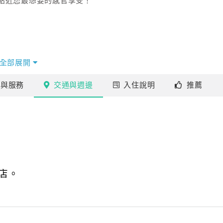
貼近您最想要的感官享受！
全部展開
施
與服務
交通
與週邊
入住
說明
推薦
店。