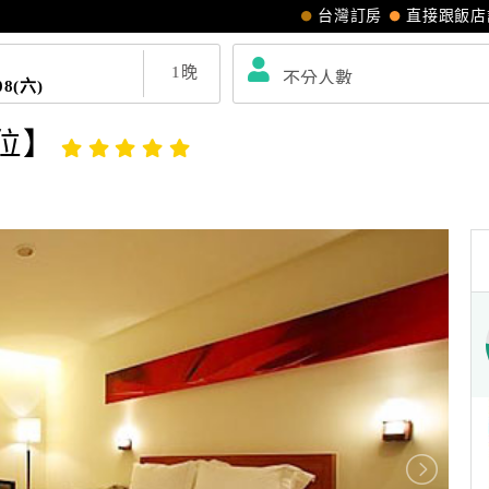
台灣訂房
直接跟飯店
1
晚
08(六)
位】