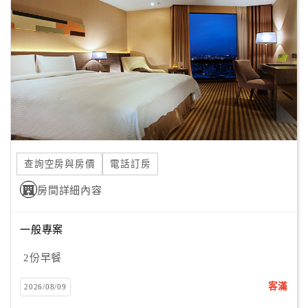
顧
客
滿
意
度
訂
單
查詢空房與房價
電話訂房
管
理
房間詳細內容
一般專案
會
員
2份早餐
帳
戶
客滿
2026/08/09