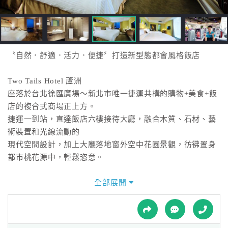
接
跟
飯
店
訂
〝自然．舒適．活力．便捷〞打造新型態都會風格飯店
房
HOT
Two Tails Hotel 蘆洲
座落於台北徐匯廣場～新北市唯一捷運共構的購物+美食+飯
店的複合式商場正上方。
特
捷運一到站，直達飯店六樓接待大廳，融合木質、石材、藝
色
術裝置和光線流動的
民
現代空間設計，加上大廳落地窗外空中花園景觀，彷彿置身
宿
都市桃花源中，輕鬆恣意。
飯店規劃有140間晶贊客房、柏克菲茶餐廳、晶贊中餐廳、
全部展開
全
貴賓廂房、
球
三河會議中心、洗衣房和商務中心，並結合比活力城市健身
租
車
俱樂部，