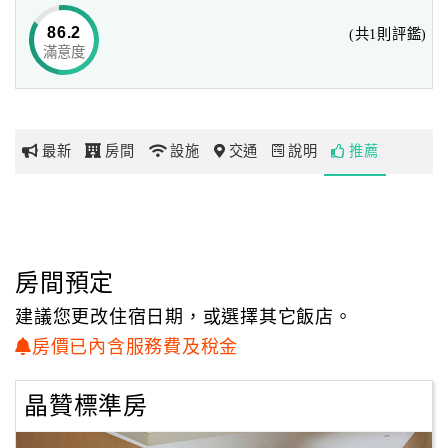
無論商務差旅、觀光渡假、會議宴會，和時尚美食饗宴，皆
86.2
(共1則評鑑)
能貼心滿足
滿意度
網
到訪貴賓的多元化需求，享受〝附加多一點˙負擔少一點〞的
紅
城市旅行新體驗。
帶
你
最新
房間
設施
交通
說明
推薦
玩
玩
樂
地
房間預定
圖
建議您更改住宿日期，或選擇其它飯店。
顧
房價已內含服務費及稅金
客
服
晶贊標準房
務