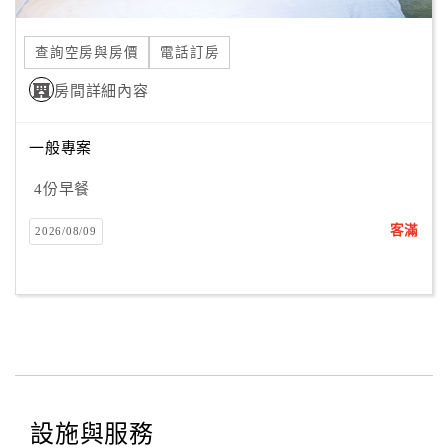
合
作
查詢空房與房價
電話訂房
提
房間詳細內容
案
一般專案
飯
店
4份早餐
合
客滿
2026/08/09
作
廠
商
合
作
設施與服務