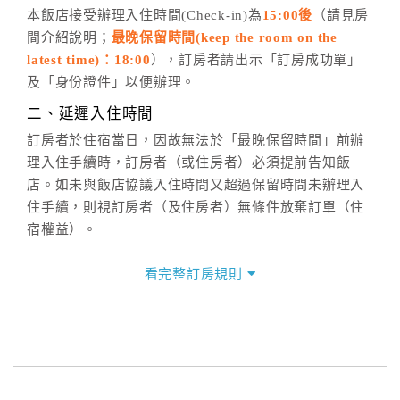
五、客服時間
本飯店接受辦理入住時間(Check-in)為
15:00後
（請見房
間介紹說明；
最晚保留時間(keep the room on the
週一至週日，上午9:00～晚上6:00
latest time)：18:00
），訂房者請出示「訂房成功單」
六、聯絡方式
及「身份證件」以便辦理。
週一至週日：
客服聯絡單
、
LINE@
、電話：
二、延遲入住時間
(07)9682715 。
訂房者於住宿當日，因故無法於「最晚保留時間」前辦
理入住手續時，訂房者（或住房者）必須提前告知飯
店。如未與飯店協議入住時間又超過保留時間未辦理入
住手續，則視訂房者（及住房者）無條件放棄訂單（住
宿權益）。
三、退房手續(Check out)
看完整訂房規則
本飯店退房時間(Check-out)為 （
12:00前
），訂房者與
飯店之其他交易﹝如續住、加床、餐費、小費、電話
費...等﹞所發生之費用，必須與飯店現場結清。
四、訂單異動
訂房者應於
入住前2日
（不含入住當日）提出申辦，如未