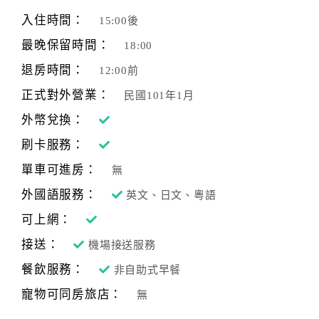
旅
伴
入住時間：
15:00後
計
最晚保留時間：
18:00
劃
退房時間：
12:00前
正式對外營業：
民國101年1月
商
品
外幣兌換：
宣
刷卡服務：
傳
單車可進房：
無
外國語服務：
英文、日文、粵語
可上網：
接送：
機場接送服務
餐飲服務：
非自助式早餐
寵物可同房旅店：
無