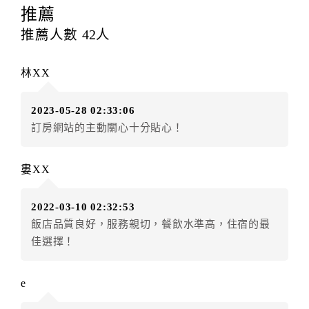
提出申辦不得異動訂單。
推薦
每筆訂單異動限定
乙
次，限原訂飯店，異動完成後不得
推薦人數
42
人
辦理取消退款。
訂單異動後，訂單費用總計大於原訂單費用總計時，訂
林XX
房者應補足差額。（限原訂飯店）
訂單異動後，訂單費用總計小於原訂單費用總計時，訂
2023-05-28 02:33:06
房者不得要求退其差額。（限原訂飯店）
訂房網站的主動關心十分貼心！
五、保留住宿權益(保留住房)
．訂房者因故辦理訂單異動，本飯店可接受
保留住宿金
婁XX
額3個月
限原訂飯店），異動完成後不得辦理取消退款。
（提出申辦日為保留起算日）
2022-03-10 02:32:53
．訂房者使用「保留住宿金額」時，請注意！為避免飯
飯店品質良好，服務親切，餐飲水準高，住宿的最
店客滿，敬請及早計畫，如逾時未提出申辦，視同無條
佳選擇！
件放棄訂單（住宿權益）。 （限原訂飯店使用）
．每筆訂單異動限定乙次，限原訂飯店，異動完成後不
得辦理取消退款。
e
．訂單異動後，訂單費用總計大於原訂單費用總計時，