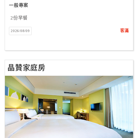
一般專案
2份早餐
訂
房
客滿
2026/08/09
Q&A
國
旅
晶贊家庭房
卡
訂
房
請
款
收
據