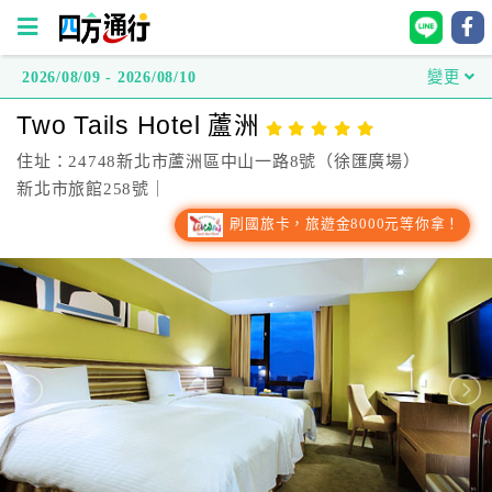
2026/08/09 - 2026/08/10
變更
四
Two Tails Hotel 蘆洲
方
通
住址：24748新北市蘆洲區中山一路8號（徐匯廣場）
行
新北市旅館258號｜
訂
刷國旅卡，旅遊金8000元等你拿！
房
台
灣
訂
房
直