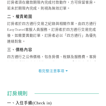
訂房者須在繳款期限內完成付款動作，方可保留客房。
若未於期限內完成，則視為無效訂單。
二、權責範圍
訂房者於四方通行交易之紀錄與相關作業，由四方通行
EasyTravel客服人員服務。訂房者於四方通行交易完成
後，如需要異動訂單，訂房者必以「四方通行」為優先
連絡對象。
三、價格內容
四方通行之公佈價格，包含房價、稅額及服務費。客房
價格隨季節及人文活動而異動，以選項「查詢空房與房
價」之當日價格為標準。
看完整注意事項
四、訂單異動
訂房成功後，訂房者如需異動內容，須於住房前在四方
通行「客服聯絡單」提出申辦，四方通行
恕不接受以電
訂房規則
話方式異動
訂單。
※非客服時間之申辦異動，皆為次日計算及辦理。
一、入住手續(Check in)