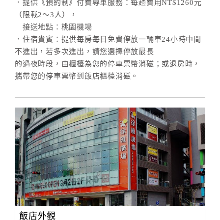
．提供《預約制》付費專車服務：每趟費用NT$1260元
（限載2～3人），
接送地點：桃園機場
．住宿貴賓：提供每房每日免費停放一輛車24小時中間
不進出，若多次進出，請您選擇停放最長
的過夜時段，由櫃檯為您的停車票幣消磁；或退房時，
攜帶您的停車票幣到飯店櫃檯消磁。
飯店外觀