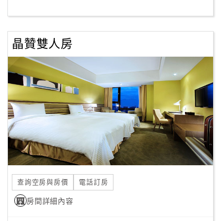
客
服
晶贊雙人房
聯
絡
單
Line
線
上
客
服
查詢空房與房價
電話訂房
紅
利
房間詳細內容
查
詢