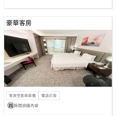
客
服
豪華客房
聯
絡
單
Line
線
上
客
服
查詢空房與房價
電話訂房
紅
利
房間詳細內容
查
詢