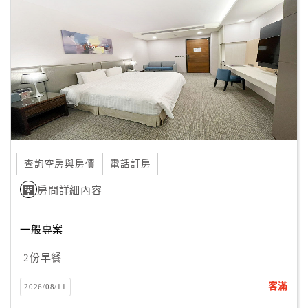
顧
客
滿
意
度
訂
單
查詢空房與房價
電話訂房
管
理
房間詳細內容
一般專案
會
員
2份早餐
帳
戶
客滿
2026/08/11