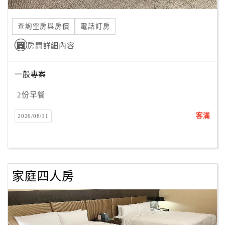
合
作
查詢空房與房價
電話訂房
提
房間詳細內容
案
一般專案
飯
店
2份早餐
合
客滿
2026/08/11
作
廠
商
家庭四人房
合
作