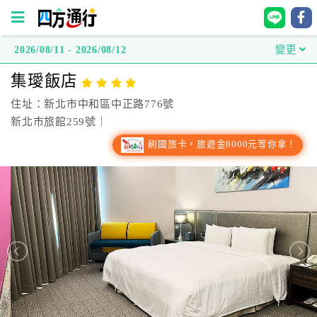
2026/08/11 - 2026/08/12
變更
四
集璦飯店
方
通
住址：新北市中和區中正路776號
行
新北市旅館259號｜
訂
刷國旅卡，旅遊金8000元等你拿！
房
台
灣
訂
房
直