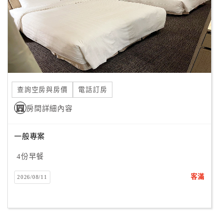
旅
伴
計
劃
商
品
查詢空房與房價
電話訂房
宣
傳
房間詳細內容
一般專案
4份早餐
客滿
2026/08/11