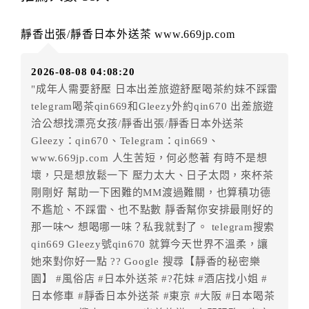
辦理取消退款。
訂單異動後，訂單費用總計大於原訂單費用總計時，訂
靜香出張/靜香日本外送茶 www.669jp.com
房者應補足差額。（限原訂飯店）
訂單異動後，訂單費用總計小於原訂單費用總計時，訂
2026-08-08 04:08:20
房者不得要求退其差額。（限原訂飯店）
"成年人需要舒壓 日本出差旅遊舒壓喝茶約妹不踩雷
五、保留住宿權益(保留住房)
telegram喝茶qin669和Gleezy外約qin670 出差旅遊
．訂房者因故辦理訂單異動，本飯店可接受
保留住宿金
洽公想找漂亮女孩/靜香出張/靜香日本外送茶
額3個月
限原訂飯店），異動完成後不得辦理取消退款。
Gleezy：qin670、Telegram：qin669、
（提出申辦日為保留起算日）
www.669jp.com 人生苦短，何必憋著 有時不是想
．訂房者使用「保留住宿金額」時，請注意！為避免飯
壞，只是想放鬆一下 壓力太大、日子太悶，來杯茶
店客滿，敬請及早計畫，如逾時未提出申辦，視同無條
剛剛好 幫助一下困難的MM渡過難關，也算積功德
件放棄訂單（住宿權益）。 （限原訂飯店使用）
不尷尬、不踩雷、也不點數 靜香幫你安排最剛好的
．每筆訂單異動限定乙次，限原訂飯店，異動完成後不
那一味～ 想喝哪一味？私我就對了。 telegram搜索
得辦理取消退款。
qin669 Gleezy號qin670 就算今天世界不溫柔，讓
．訂單異動後，訂單費用總計大於原訂單費用總計時，
她來對你好一點 ?? Google 搜尋【靜香的秘密樂
訂房者應補足差額。 限原訂飯店
園】 #風俗店 #日本外送茶 #?花妹 #酒店找小姐 #
．訂單異動後，訂單費用總計小於原訂單費用總計時，
日本修車 #靜香日本外送茶 #東京 #大阪 #日本喝茶