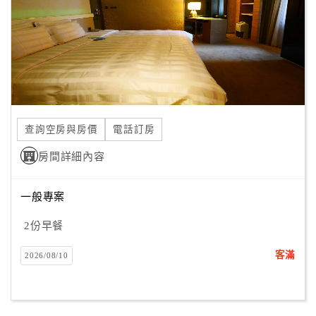
旅
伴
計
劃
商
品
查詢空房與房價
電話訂房
宣
傳
房間詳細內容
一般專案
2份早餐
客滿
2026/08/10