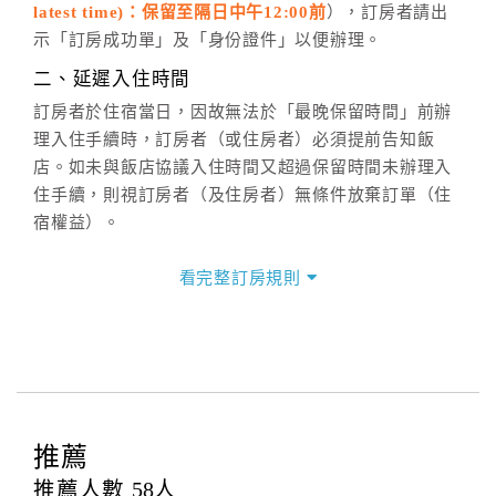
latest time)：保留至隔日中午12:00前
），訂房者請出
六、聯絡方式
示「訂房成功單」及「身份證件」以便辦理。
週一至週日：
客服聯絡單
、
LINE@
、電話：
二、延遲入住時間
(07)9682715 。
訂房者於住宿當日，因故無法於「最晚保留時間」前辦
理入住手續時，訂房者（或住房者）必須提前告知飯
店。如未與飯店協議入住時間又超過保留時間未辦理入
住手續，則視訂房者（及住房者）無條件放棄訂單（住
宿權益）。
三、退房手續(Check out)
看完整訂房規則
本飯店退房時間(Check-out)為 （
中午12:00前
），訂房
者與飯店之其他交易﹝如續住、加床、餐費、小費、電
話費...等﹞所發生之費用，必須與飯店現場結清。
四、訂單異動
訂房者應於
入住前2日
（不含入住當日）提出申辦，如未
提出申辦不得異動訂單。
推薦
每筆訂單異動限定
乙
次，限原訂飯店，異動完成後不得
推薦人數
58
人