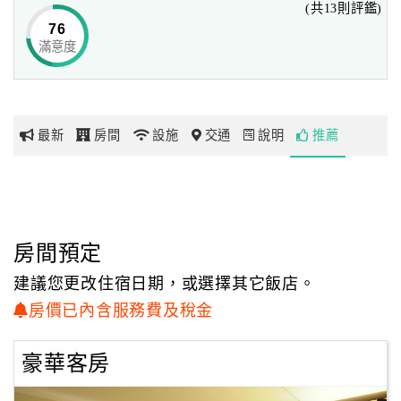
(共13則評鑑)
--------
76
滿意度
網
您知道帥客為什麼選擇紫色做為外觀顏色嗎？
紅
帶
你
那是因為………
最新
房間
設施
交通
說明
推薦
玩
紫色是由溫暖的紅色和冷靜的藍色化合而成的，是極佳的刺
激色。
玩
在中國的傳統裡，紫色是「尊貴」的顏色，它與貴族相關
樂
聯，也是一個即神秘且又富貴的色彩，
地
房間預定
它代表「幸運」和「財富」，在現在社會中可以很醒目也可
圖
以很時尚。
建議您更改住宿日期，或選擇其它飯店。
色彩可創建與眾不同的情調，淺紫色讓人聯想到「浪漫」，
顧
房價已內含服務費及稅金
非常符合都市人想暫時逃離灰暗擁擠的城區，到這輕鬆浪漫
客
的旅店愜意的享受。
服
豪華客房
務
本旅店為全台北市唯一採用紫色外觀的旅店，外觀設計為二