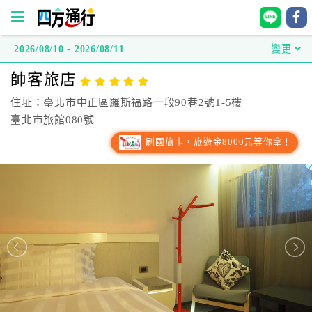
2026/08/10 - 2026/08/11
變更
四
帥客旅店
方
通
住址：臺北市中正區羅斯福路一段90巷2號1-5樓
行
臺北市旅館080號｜
訂
刷國旅卡，旅遊金8000元等你拿！
房
台
灣
訂
房
直