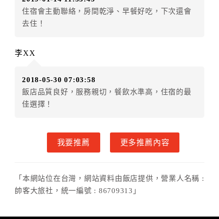
費用，餘款退予訂房者。
住宿會主動聯絡，房間乾淨、早餐好吃，下次還會
八、紅利點數/現金抵用券異動訂單說明
去住！
成功付款後如因『個人因素』導致下述異動狀況，
李XX
旅遊紅利點數恕不退還點數。
2018-05-30 07:03:58
飯店品質良好，服務親切，餐飲水準高，住宿的最
佳選擇！
我要推薦
更多推薦內容
(註)：現金部份含現金支付及因取消退款而產生的現金
抵用券。
「本網站位在台灣，網站資料由飯店提供，營業人名稱 :
提醒您：因上述狀況導致付款金額有所異動時，扣除
帥客大旅社，統一編號 : 86709313」
手續費的金額若超過以現金付款（含現金抵用券）金
額，則取消訂單以不退款處理。