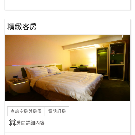
客
服
精緻客房
聯
絡
單
Line
線
上
客
服
查詢空房與房價
電話訂房
紅
利
房間詳細內容
查
詢