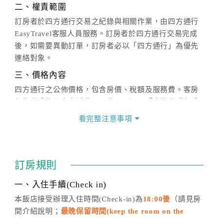
二、權責範圍
訂房者於四方通行交易之紀錄與相關作業，由四方通行
EasyTravel客服人員服務。訂房者於四方通行交易完成
後，如需要異動訂單，訂房者必以「四方通行」為優先
連絡對象。
三、價格內容
四方通行之公佈價格，包含房價、稅額及服務費。客房
價格隨季節及人文活動而異動，以選項「查詢空房與房
價」之當日價格為標準。
看完整注意事項
四、訂單異動
訂房成功後，訂房者如需異動內容，須於住房前在四方
通行「客服聯絡單」提出申辦，四方通行
恕不接受以電
訂房規則
話方式異動
訂單。
※非客服時間之申辦異動，皆為次日計算及辦理。
一、入住手續(Check in)
五、客服時間
本飯店接受辦理入住時間(Check-in)為
18:00後
（請見房
間介紹說明；
最晚保留時間(keep the room on the
週一至週日，上午9:00～晚上6:00