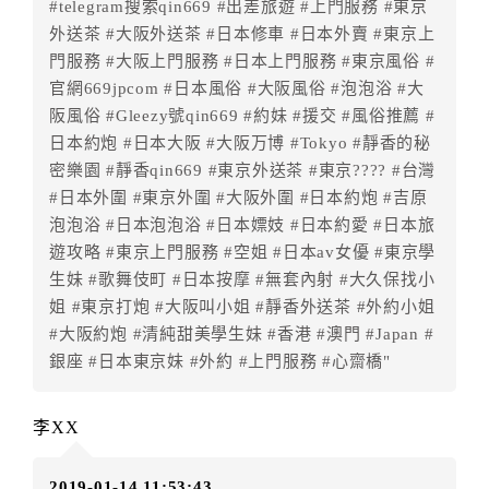
訂房者不得要求退其差額。限原訂飯店
#telegram搜索qin669 #出差旅遊 #上門服務 #東京
外送茶 #大阪外送茶 #日本修車 #日本外賣 #東京上
六、取消訂單
門服務 #大阪上門服務 #日本上門服務 #東京風俗 #
訂房者因故取消訂單辦理退款，依下列標準申辦：
官網669jpcom #日本風俗 #大阪風俗 #泡泡浴 #大
◎住房日7天前辦理者，訂單費用扣除總計0%為手續費
阪風俗 #Gleezy號qin669 #約妹 #援交 #風俗推薦 #
◎住房日4天前辦理者，訂單費用扣除總計25%為手續費
日本約炮 #日本大阪 #大阪万博 #Tokyo #靜香的秘
◎住房日3天前辦理者，訂單費用扣除總計100%為手續
密樂園 #靜香qin669 #東京外送茶 #東京???? #台灣
費
#日本外圍 #東京外圍 #大阪外圍 #日本約炮 #吉原
◎住房日當日辦理者，訂單費用扣除總計100%為手續費
泡泡浴 #日本泡泡浴 #日本嫖妓 #日本約愛 #日本旅
◎住房日當日不得辦理。
遊攻略 #東京上門服務 #空姐 #日本av女優 #東京學
◎住房日當日未辦理入住手續者，視同住房，已付訂單
生妹 #歌舞伎町 #日本按摩 #無套內射 #大久保找小
之訂金將全額沒收。
姐 #東京打炮 #大阪叫小姐 #靜香外送茶 #外約小姐
七、天候因素
#大阪約炮 #清純甜美學生妹 #香港 #澳門 #Japan #
住房當日遇颱風、地震等不可抗拒因素時（以氣象局發
銀座 #日本東京妹 #外約 #上門服務 #心齋橋"
布或飯店所在地縣市政府頒布狀況”停止上班上課”為判
定準則），以致無法順利住房，訂房者可依飯店規定變
李XX
更住房日期或退費處理之。待飯店確認無誤後，可辦理
保留住宿權益或四方通行將
扣除訂單總額0%
為作業手續
2019-01-14 11:53:43