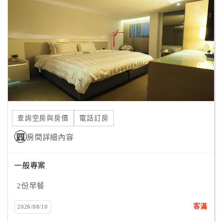
種紫色，一為羅蘭紫，一為江戶紫。
顧
外牆烤漆光樣本就花了四個月時間，烤了十幾片樣本去做規
客
畫，最後才選擇現在的外觀鋁板烤漆。
滿
在這老舊的城區選擇使用這麼突顯的顏色，是需要經過一翻
意
努力的，
度
在製作過程中，設計師、老闆、現場規畫團隊深怕把一家旅
店變成一家夜店，但最後我們成功了！！
訂
歡迎您蒞臨帥客，體驗城市中獨一無二的紫色魅力！
單
查詢空房與房價
電話訂房
管
理
房間詳細內容
一般專案
會
員
2份早餐
帳
戶
客滿
2026/08/10