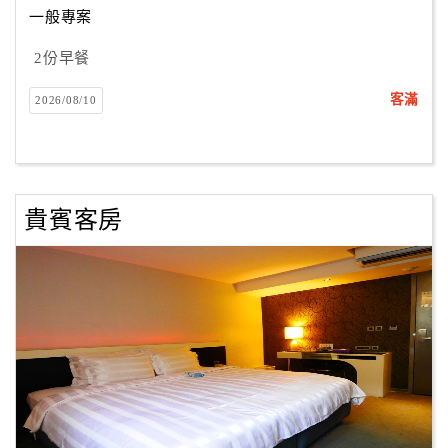
一般專案
2份早餐
訂
房
客滿
2026/08/10
Q&A
國
旅
貴賓客房
卡
訂
房
請
款
收
據