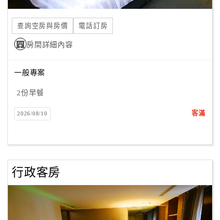
合
作
查詢空房與房價
電話訂房
提
房間詳細內容
案
一般專案
飯
店
2份早餐
合
客滿
2026/08/10
作
廠
商
行政客房
合
作