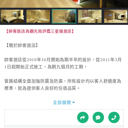
接
跟
飯
店
訂
【帥客旅店為觀光局評鑑三星級旅店】
房
HOT
【關於帥客旅店】
帥客旅店從2010年10月開始為期半年的設計，從2011年3月
特
1日起開始正式施工，為期九個月的工期，
色
民
管路結構全面加強防震及防漏，所有設計均以客人舒適度為
宿
標準，就為提供客人良好的住宿品質。
以客為尊是我們的服務宗旨，希望來入住的旅客都能感受到
全部展開
全
我們的用心服務，更希望能有下一次為您服務的機會。
球
租
車
------------------------------------------------------------------------