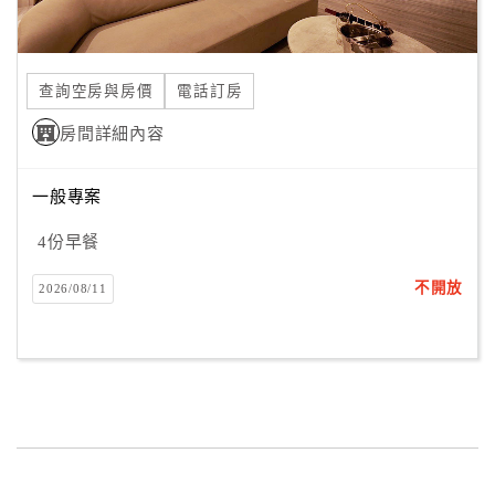
合
作
提
查詢空房與房價
電話訂房
案
房間詳細內容
飯
一般專案
店
合
4份早餐
作
不開放
2026/08/11
廠
商
合
作