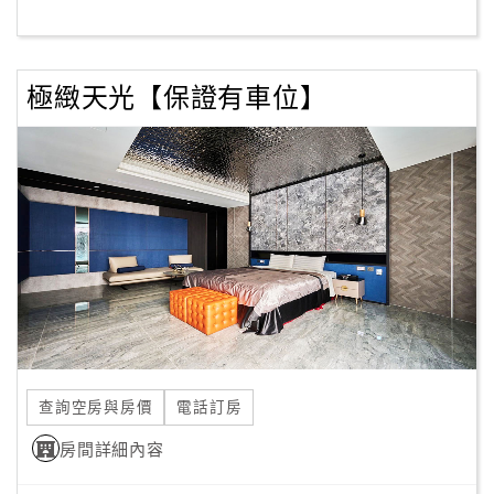
客
服
極緻天光【保證有車位】
聯
絡
單
Line
線
上
客
服
查詢空房與房價
電話訂房
紅
利
房間詳細內容
查
詢