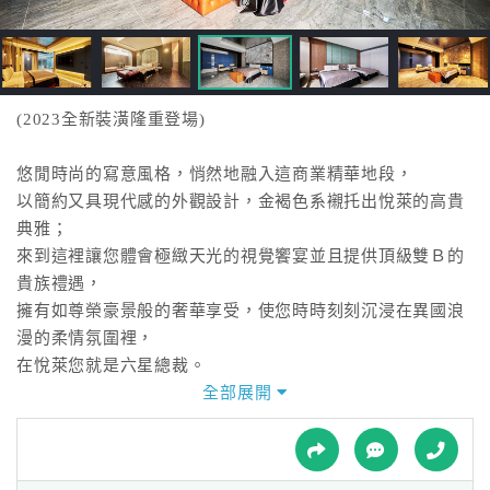
接
跟
飯
店
訂
(2023全新裝潢隆重登場)
房
HOT
悠閒時尚的寫意風格，悄然地融入這商業精華地段，
以簡約又具現代感的外觀設計，金褐色系襯托出悅萊的高貴
典雅；
特
來到這裡讓您體會極緻天光的視覺饗宴並且提供頂級雙Ｂ的
色
貴族禮遇，
民
擁有如尊榮豪景般的奢華享受，使您時時刻刻沉浸在異國浪
宿
漫的柔情氛圍裡，
在悅萊您就是六星總裁。
全部展開
全
悅萊的絕對堅持
球
租
車
游泳池為24小時清潔過濾系統，並每日消毒，