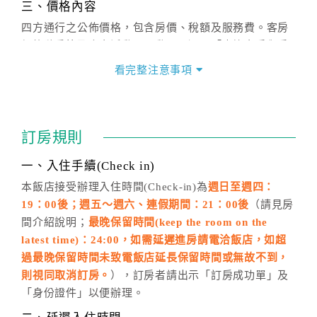
三、價格內容
四方通行之公佈價格，包含房價、稅額及服務費。客房
價格隨季節及人文活動而異動，以選項「查詢空房與房
價」之當日價格為標準。
看完整注意事項
四、訂單異動
訂房成功後，訂房者如需異動內容，須於住房前在四方
通行「客服聯絡單」提出申辦，四方通行
恕不接受以電
訂房規則
話方式異動
訂單。
※非客服時間之申辦異動，皆為次日計算及辦理。
一、入住手續(Check in)
五、客服時間
本飯店接受辦理入住時間(Check-in)為
週日至週四：
19：00後；週五～週六、連假期間：21：00後
（請見房
週一至週日，上午9:00～晚上6:00
間介紹說明；
最晚保留時間(keep the room on the
六、聯絡方式
latest time)：24:00，如需延遲進房請電洽飯店，如超
週一至週日：
客服聯絡單
、
LINE@
、電話：
過最晚保留時間未致電飯店延長保留時間或無故不到，
(07)9682715 。
則視同取消訂房。
），訂房者請出示「訂房成功單」及
「身份證件」以便辦理。