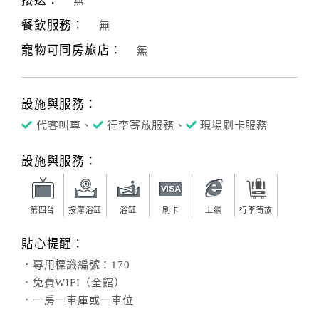
接送：
無
餐飲服務：
無
寵物可同房旅店：
無
設施與服務：
代客叫車、
行李寄放服務、
現場刷卡服務
設施與服務：
第四台
按摩浴缸
浴缸
刷卡
上網
行李寄放
貼心提醒：
．專用標識編號：170
．免費WIFI（全館）
．一房一車庫或一車位