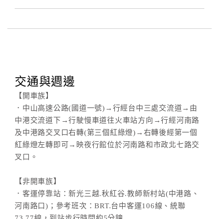
交通與週邊
【開車族】
．中山高速公路(國道一號)→行經台中三處交流道→由
中港交流道下→行駛慢車道往火車站方向→行經河南路
及中港路交叉口右轉(第三個紅綠燈)→右轉後經第一個
紅綠燈左轉即可→映夜行館位於河南路和市政北七路交
叉口。
【非開車族】
．客運停靠站：新光三越.秋紅谷.教師新村站(中港路、
河南路口)；參考班次：BRT.台中客運106線、統聯
73.77線，到站步行時間約5分鐘