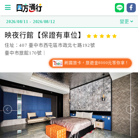
2026/08/11 - 2026/08/12
變更
四
映夜行館【保證有車位】
方
通
住址：407 臺中市西屯區市政北七路192號
行
臺中市旅館170號｜
訂
刷國旅卡，旅遊金8000元等你拿！
房
台
灣
訂
房
直