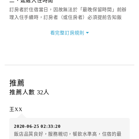
二、延遲入住時間
訂房者於住宿當日，因故無法於「最晚保留時間」前辦
理入住手續時，訂房者（或住房者）必須提前告知飯
店。如未與飯店協議入住時間又超過保留時間未辦理入
住手續，則視訂房者（及住房者）無條件放棄訂單（住
看完整訂房規則
宿權益）。
三、退房手續(Check out)
本飯店退房時間(Check-out)為 （
12：00前
），訂房者
與飯店之其他交易﹝如續住、加床、餐費、小費、電話
費...等﹞所發生之費用，必須與飯店現場結清。
推薦
四、訂單異動
推薦人數
32
人
訂房者應於
入住前2日
（不含入住當日）提出申辦，如未
提出申辦不得異動訂單。
王XX
每筆訂單異動限定
乙
次，限原訂飯店，異動完成後不得
辦理取消退款。
2020-06-25 02:33:20
訂單異動後，訂單費用總計大於原訂單費用總計時，訂
飯店品質良好，服務親切，餐飲水準高，住宿的最
房者應補足差額。（限原訂飯店）