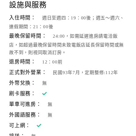
旅
設施與服務
伴
計
入住時間：
週日至週四：19：00後；週五～週六、
劃
連假期間：21：00後
最晚保留時間：
24:00，如需延遲進房請電洽飯
商
店，如超過最晚保留時間未致電飯店延長保留時間或無
品
故不到，則視同取消訂房。
宣
退房時間：
12：00前
傳
正式對外營業：
民國93年7月，定期整修:112年
外幣兌換：
無
刷卡服務：
單車可進房：
無
外國語服務：
無
可上網：