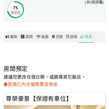
(共5則評鑑)
隨時檢測其清潔度與水質，讓您可無後顧之憂，安心使用！
75
悅萊更用心地開發專屬的備品系列，以及優質的浪漫SPA專
滿意度
網
用玫瑰精油。
紅
帶
悅萊豐富且多樣的地緣‧設施
你
悅萊地處台中七期最繁華地段，鄰近新光三越、Tiger City、
最新
房間
設施
交通
說明
推薦
玩
大遠百、秋紅谷、國家歌劇院逢甲商圈、台中都會公園、東
海藝術街……等等，
是台中特有的商圈、景點，其便利與豐富性，
玩
也讓您享受兩人愛情世界之外，另有更多樣化的甜蜜選擇！
樂
地
房間預定
圖
建議您更改住宿日期，或選擇其它飯店。
顧
房價已內含服務費及稅金
客
服
尊榮豪景【保證有車位】
務