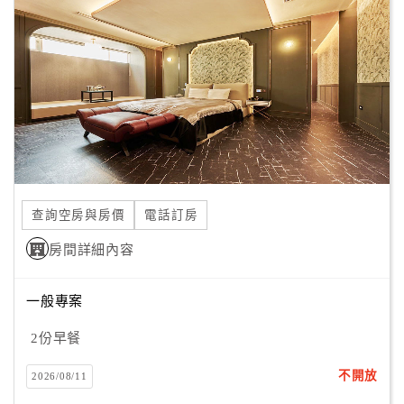
顧
客
滿
意
度
訂
單
查詢空房與房價
電話訂房
管
理
房間詳細內容
一般專案
會
員
2份早餐
帳
戶
不開放
2026/08/11