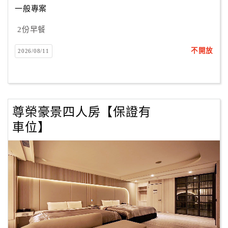
一般專案
2份早餐
訂
房
不開放
2026/08/11
Q&A
國
旅
尊榮豪景四人房【保證有
卡
車位】
訂
房
請
款
收
據