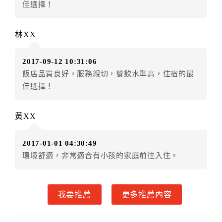
佳選擇！
訂單異動後，訂單費用總計小於原訂單費用總計時，訂
房者不得要求退其差額。（限原訂飯店）
林XX
五、保留住宿權益(保留住房)
．訂房者因故辦理訂單異動，本飯店可接受
保留住宿金
2017-09-12 10:31:06
額3個月
限原訂飯店），異動完成後不得辦理取消退款。
飯店品質良好，服務親切，餐飲水準高，住宿的最
（提出申辦日為保留起算日）
佳選擇！
．訂房者使用「保留住宿金額」時，請注意！為避免飯
店客滿，敬請及早計畫，如逾時未提出申辦，視同無條
件放棄訂單（住宿權益）。 （限原訂飯店使用）
黃XX
．每筆訂單異動限定乙次，限原訂飯店，異動完成後不
得辦理取消退款。
2017-01-01 04:30:49
．訂單異動後，訂單費用總計大於原訂單費用總計時，
環境舒適，非常適合有小孩的家庭前往入住。
訂房者應補足差額。 限原訂飯店
．訂單異動後，訂單費用總計小於原訂單費用總計時，
訂房者不得要求退其差額。限原訂飯店
我要推薦
更多推薦內容
六、取消訂單
訂房者因故取消訂單辦理退款，依下列標準申辦：