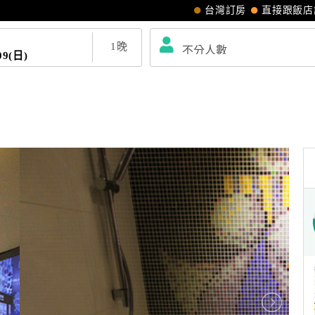
台灣訂房
直接跟飯店
1
晚
09(日)