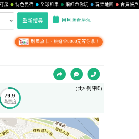
訂房
特色民宿
全球租車
網紅帶你玩
玩樂地圖
會員帳戶
用月曆看房況
重新搜尋
刷國旅卡，旅遊金8000元等你拿！
(共20則評鑑)
79.9
滿意度