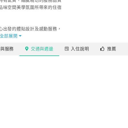
特有氣質，細膩親切的服務品質
品味空間美學氛圍所帶來的住宿
心出發的體貼設計及感動服務，
擇，集賢商旅邀請您親臨鑑賞這裡
全部展開
施
與服務
交通
與週邊
入住
說明
推薦