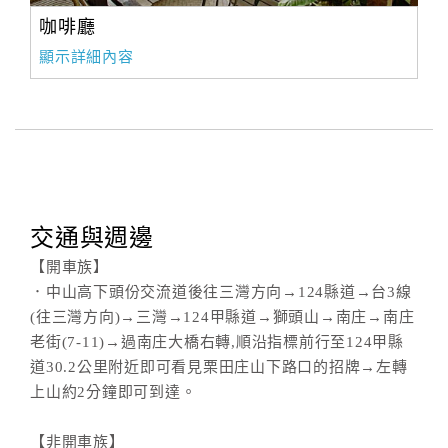
咖啡廳
顯示詳細內容
交通與週邊
【開車族】
．中山高下頭份交流道後往三灣方向→124縣道→台3線
(往三灣方向)→三灣→124甲縣道→獅頭山→南庄→南庄
老街(7-11)→過南庄大橋右轉,順沿指標前行至124甲縣
道30.2公里附近即可看見栗田庄山下路口的招牌→左轉
上山約2分鐘即可到達。
【非開車族】