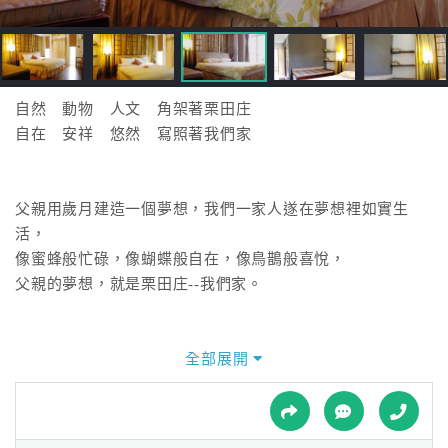
接
跟
飯
店
訂
自然 動物 人文 角架著栗田庄
房
自在 安祥 悠然 寫照著我們家
HOT
父親用歲月建造一個夢想，我們一家人遂在夢想裡如實生
特
活，
色
像蜜蜂般忙碌，像蝴蝶般自在，像鳥鵲般喜悅，
民
父親的夢想，就是栗田庄--我們家。
宿
曾經，這裡是一塊荒棄的梯田，
全部展開
全
父親花費數年的精神和心力，親自整地、造園，
球
於是芒草變成了花樹、梯地引流出小溪，
租
車
屋子五六間、碧清一畝塘；南庄的山環抱著栗田莊，