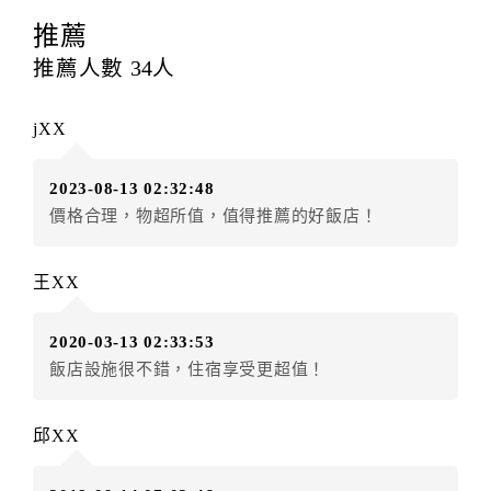
訂房者應於
入住前5日
（不含入住當日）提出申辦，如未
提出申辦不得異動訂單。
推薦
每筆訂單異動限定
乙
次，限原訂飯店，異動完成後不得
推薦人數
34
人
辦理取消退款。
訂單異動後，訂單費用總計大於原訂單費用總計時，訂
jXX
房者應補足差額。（限原訂飯店）
訂單異動後，訂單費用總計小於原訂單費用總計時，訂
2023-08-13 02:32:48
房者不得要求退其差額。（限原訂飯店）
價格合理，物超所值，值得推薦的好飯店！
五、保留住宿權益(保留住房)
．訂房者因故辦理訂單異動，本飯店可接受
保留住宿金
王XX
額6個月
限原訂飯店），異動完成後不得辦理取消退款。
（提出申辦日為保留起算日）
2020-03-13 02:33:53
．訂房者使用「保留住宿金額」時，請注意！為避免飯
飯店設施很不錯，住宿享受更超值！
店客滿，敬請及早計畫，如逾時未提出申辦，視同無條
件放棄訂單（住宿權益）。 （限原訂飯店使用）
．每筆訂單異動限定乙次，限原訂飯店，異動完成後不
邱XX
得辦理取消退款。
．訂單異動後，訂單費用總計大於原訂單費用總計時，