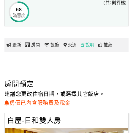
(共2則評鑑)
於是春季放眼綠意、夏季滿山五月雪、秋天山樹紅黃相映，
68
冬日則可賞庄內的櫻李爭豔，
滿意度
網
我們在家裡擁抱自然，安然享受著四季變換的樂趣。
紅
帶
你
家中人皆愛動物，有庄內豢養的、有不請自來的，
最新
房間
設施
交通
說明
推薦
玩
我們相信動物是人類最親暱的朋友，
我們從動物身上學到一種單純的快樂，
而自然與快樂就在栗田莊的空氣中流動；
玩
家人皆愛藝術，因此堅持有一個藝文養分的空間，涵養這裡
樂
的空氣，
地
房間預定
使之蘊散人文氣息，賦予栗田庄更為安靜的力量。
圖
建議您更改住宿日期，或選擇其它飯店。
顧
房價已內含服務費及稅金
把家裡開放，因感動一份分享的喜悅，
客
因我們知道，你也需要一個全然的放鬆。
服
白屋-日和雙人房
務