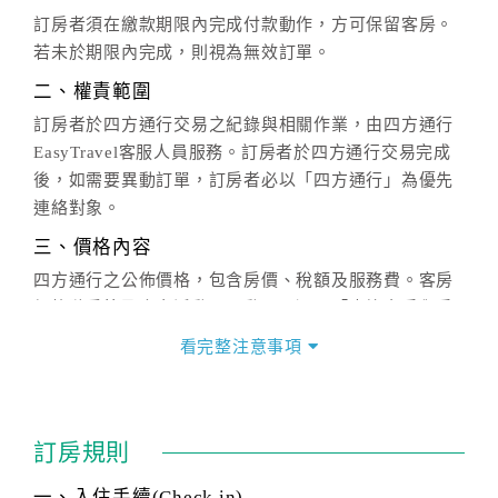
訂房者須在繳款期限內完成付款動作，方可保留客房。
若未於期限內完成，則視為無效訂單。
二、權責範圍
訂房者於四方通行交易之紀錄與相關作業，由四方通行
EasyTravel客服人員服務。訂房者於四方通行交易完成
後，如需要異動訂單，訂房者必以「四方通行」為優先
連絡對象。
三、價格內容
四方通行之公佈價格，包含房價、稅額及服務費。客房
價格隨季節及人文活動而異動，以選項「查詢空房與房
價」之當日價格為標準。
看完整注意事項
四、訂單異動
訂房成功後，訂房者如需異動內容，須於住房前在四方
通行「客服聯絡單」提出申辦，四方通行
恕不接受以電
訂房規則
話方式異動
訂單。
※非客服時間之申辦異動，皆為次日計算及辦理。
一、入住手續(Check in)