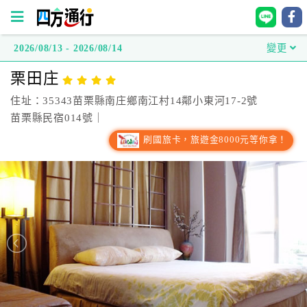
2026/08/13 - 2026/08/14
變更
四
栗田庄
方
通
住址：35343苗栗縣南庄鄉南江村14鄰小東河17-2號
行
苗栗縣民宿014號｜
訂
刷國旅卡，旅遊金8000元等你拿！
房
台
灣
訂
房
直