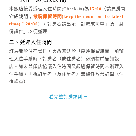
五、客服時間
本飯店接受辦理入住時間(Check-in)為
15:00
（請見房間
介紹說明；
最晚保留時間(keep the room on the latest
週一至週日，上午9:00～晚上6:00
time)：20:00
），訂房者請出示「訂房成功單」及「身
六、聯絡方式
份證件」以便辦理。
週一至週日：
客服聯絡單
、
LINE@
、電話：
二、延遲入住時間
(07)9682715 。
訂房者於住宿當日，因故無法於「最晚保留時間」前辦
理入住手續時，訂房者（或住房者）必須提前告知飯
店。如未與飯店協議入住時間又超過保留時間未辦理入
住手續，則視訂房者（及住房者）無條件放棄訂單（住
宿權益）。
三、退房手續(Check out)
看完整訂房規則
本飯店退房時間(Check-out)為 （
11:00
），訂房者與飯
店之其他交易﹝如續住、加床、餐費、小費、電話費...
等﹞所發生之費用，必須與飯店現場結清。
四、訂單異動