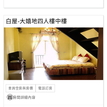
客
服
白屋-大嬉地四人樓中樓
聯
絡
單
Line
線
上
客
服
查詢空房與房價
電話訂房
紅
利
房間詳細內容
查
詢