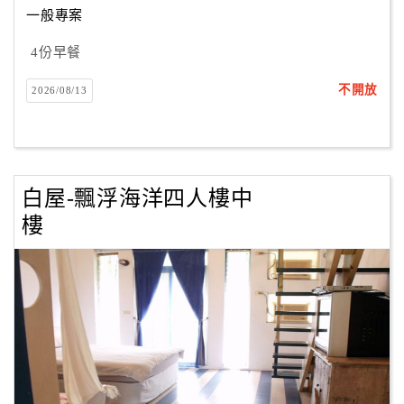
一般專案
4份早餐
訂
房
不開放
2026/08/13
Q&A
國
旅
白屋-飄浮海洋四人樓中
卡
樓
訂
房
請
款
收
據