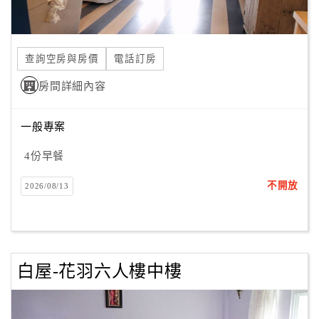
合
作
提
查詢空房與房價
電話訂房
案
房間詳細內容
飯
一般專案
店
合
4份早餐
作
不開放
2026/08/13
廠
商
合
白屋-花羽六人樓中樓
作