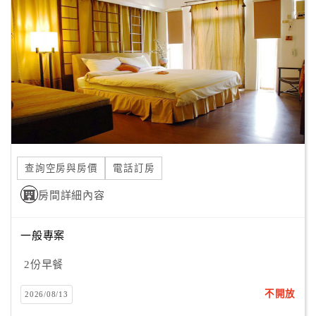
希望你來，像來到一個山中的朋友家；
顧
如果你來，請將塵囂留在鐵門之外，把自己帶進來。
客
滿
意
栗田庄沒有媲美五星級飯店的豪華設備
度
也沒有娛樂效果十足的卡拉OK
這裡只有超越星級的綠色大自然
我們相信，靜下心來，你可以聽到山在呢喃，聽到樹在對
訂
話，聽到花在歌唱
單
有溫和純善的小動物
查詢空房與房價
電話訂房
管
我們相信，看著牠們單純的眼睛，那些外界加諸在人心的複
理
房間詳細內容
雜人事會一一被洗滌
有我們一家人熱誠且快樂的招呼
一般專案
請帶著最單純的心，來擁抱自然，享受一份寧靜
會
像到一個山中的朋友家遊玩一般的自在。
員
2份早餐
帳
戶
不開放
2026/08/13