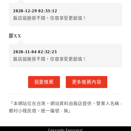
．訂房者使用「保留住宿金額」時，請注意！為避免飯
2020-12-29 02:33:12
店客滿，敬請及早計畫，如逾時未提出申辦，視同無條
飯店設施很不錯，住宿享受更超值！
件放棄訂單（住宿權益）。 （限原訂飯店使用）
．每筆訂單異動限定乙次，限原訂飯店，異動完成後不
得辦理取消退款。
鄒XX
．訂單異動後，訂單費用總計大於原訂單費用總計時，
訂房者應補足差額。 限原訂飯店
2020-11-04 02:32:23
．訂單異動後，訂單費用總計小於原訂單費用總計時，
飯店設施很不錯，住宿享受更超值！
訂房者不得要求退其差額。限原訂飯店
六、取消訂單
我要推薦
更多推薦內容
訂房者因故取消訂單辦理退款，依下列標準申辦：
◎住房日7天前辦理者，訂單費用扣除總計0%為手續費
◎住房日4天前辦理者，訂單費用扣除總計25%為手續費
「本網站位在台灣，網站資料由飯店提供，營業人名稱 :
◎住房日1天前辦理者，訂單費用扣除總計45%為手續費
鄉村小棧民宿，統一編號 : 無」
◎住房日當日辦理者，訂單費用扣除總計100%為手續費
◎住房日當日不得辦理。
◎住房日當日未辦理入住手續者，視同住房，已付訂單
Copyright
Easytravel