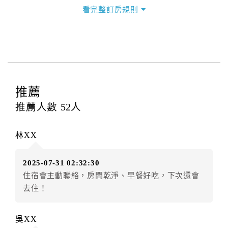
三、退房手續(Check out)
看完整訂房規則
本飯店退房時間(Check-out)為 （
11:00
），訂房者與飯
店之其他交易﹝如續住、加床、餐費、小費、電話費...
等﹞所發生之費用，必須與飯店現場結清。
四、訂單異動
訂房者應於
入住前2日
（不含入住當日）提出申辦，如未
提出申辦不得異動訂單。
推薦
每筆訂單異動限定
乙
次，限原訂飯店，異動完成後不得
推薦人數
52
人
辦理取消退款。
訂單異動後，訂單費用總計大於原訂單費用總計時，訂
林XX
房者應補足差額。（限原訂飯店）
訂單異動後，訂單費用總計小於原訂單費用總計時，訂
2025-07-31 02:32:30
房者不得要求退其差額。（限原訂飯店）
住宿會主動聯絡，房間乾淨、早餐好吃，下次還會
五、保留住宿權益(保留住房)
去住！
．訂房者因故辦理訂單異動，本飯店可接受
保留住宿金
額3個月
限原訂飯店），異動完成後不得辦理取消退款。
吳XX
（提出申辦日為保留起算日）