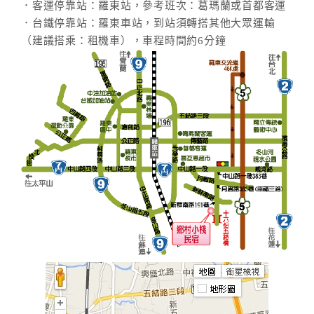
．客運停靠站：羅東站，參考班次：葛瑪蘭或首都客運
．台鐵停靠站：羅東車站，到站須轉搭其他大眾運輸
（建議搭乘：租機車），車程時間約6分鐘