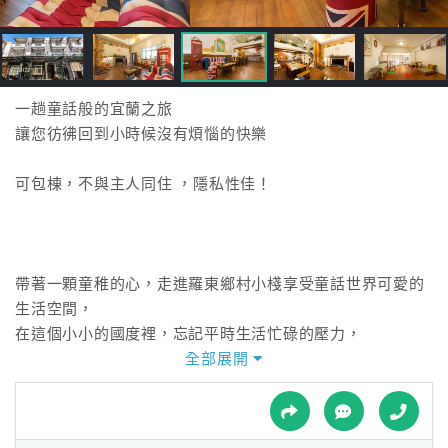
接
跟
飯
店
訂
一趟童話般的宜蘭之旅
房
讓您彷彿回到小時候沒有煩惱的快樂
HOT
可包棟，不與主人同住 ，隱私性佳！
特
色
民
帶著一顆童稚的心，走進羅東鄉村小棧享受童話世界可愛的
宿
生活空間，
在這個小小的國度裡，忘記平時生活忙碌的壓力，
讓心境回到小時候單純沒有煩惱的快樂，
全部展開
全
溫馨、舒適的客房，柔和的燈光與浪漫的色彩，
球
伴隨著童話般可愛的娃娃飾品，進入甜甜的夢鄉。
租
車