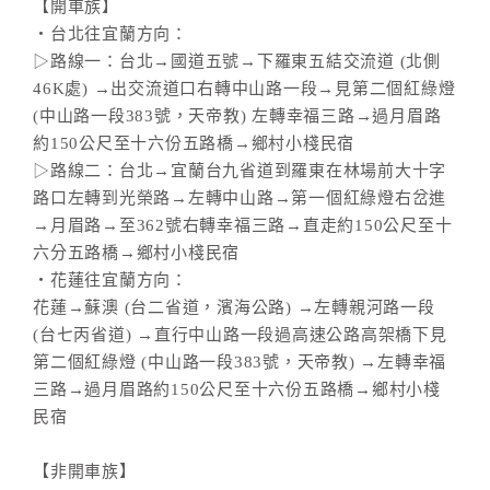
【開車族】
‧台北往宜蘭方向：
▷路線一：台北→國道五號→下羅東五結交流道 (北側
46K處) →出交流道口右轉中山路一段→見第二個紅綠燈
(中山路一段383號，天帝教) 左轉幸福三路→過月眉路
約150公尺至十六份五路橋→鄉村小棧民宿
▷路線二：台北→宜蘭台九省道到羅東在林場前大十字
路口左轉到光榮路→左轉中山路→第一個紅綠燈右岔進
→月眉路→至362號右轉幸福三路→直走約150公尺至十
六分五路橋→鄉村小棧民宿
‧花蓮往宜蘭方向：
花蓮→蘇澳 (台二省道，濱海公路) →左轉親河路一段
(台七丙省道) →直行中山路一段過高速公路高架橋下見
第二個紅綠燈 (中山路一段383號，天帝教) →左轉幸福
三路→過月眉路約150公尺至十六份五路橋→鄉村小棧
民宿
【非開車族】