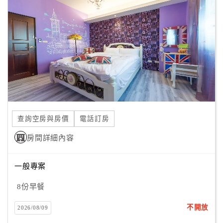
顧
客
滿
意
度
訂
單
查詢空房與房價
電話訂房
管
理
房間詳細內容
一般專案
會
員
8份早餐
帳
戶
不開放
2026/08/09