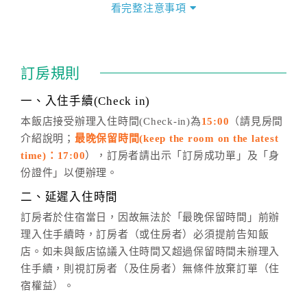
價」之當日價格為標準。
看完整注意事項
四、訂單異動
訂房成功後，訂房者如需異動內容，須於住房前在四方
通行「客服聯絡單」提出申辦，四方通行
恕不接受以電
訂房規則
話方式異動
訂單。
※非客服時間之申辦異動，皆為次日計算及辦理。
一、入住手續(Check in)
五、客服時間
本飯店接受辦理入住時間(Check-in)為
15:00
（請見房間
介紹說明；
最晚保留時間(keep the room on the latest
週一至週日，上午9:00～晚上6:00
time)：17:00
），訂房者請出示「訂房成功單」及「身
六、聯絡方式
份證件」以便辦理。
週一至週日：
客服聯絡單
、
LINE@
、電話：
二、延遲入住時間
(07)9682715 。
訂房者於住宿當日，因故無法於「最晚保留時間」前辦
理入住手續時，訂房者（或住房者）必須提前告知飯
店。如未與飯店協議入住時間又超過保留時間未辦理入
住手續，則視訂房者（及住房者）無條件放棄訂單（住
宿權益）。