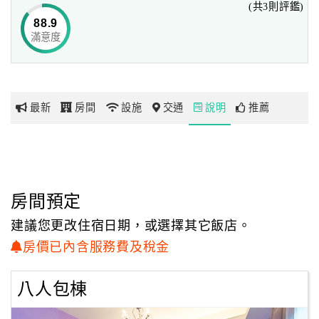
(共3則評鑑)
羅東鄉村小棧鄰近羅東車站、羅東夜市、冬山河親水公園等
88.9
旅遊景點，
滿意度
網
走訪國立傳統藝術中心，體驗30年代濃濃的懷舊風情，尋找
紅
台灣戲劇拍攝的場景，
帶
或在羅東夜市裡品嚐美食節目或網友推薦，
你
道地的美味小吃，讓您的宜蘭之旅豐富又熱鬧。
最新
房間
設施
交通
說明
推薦
玩
玩
樂
地
房間預定
圖
建議您更改住宿日期，或選擇其它飯店。
顧
房價已內含服務費及稅金
客
服
八人包棟
務