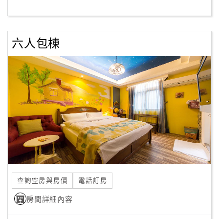
客
服
六人包棟
聯
絡
單
Line
線
上
客
服
查詢空房與房價
電話訂房
紅
利
房間詳細內容
查
詢