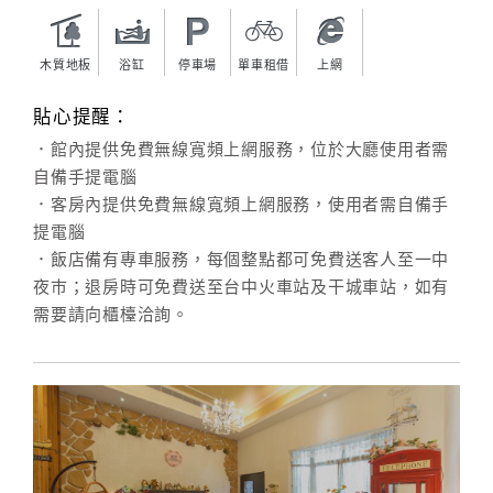
旅
伴
計
木質地板
浴缸
停車場
單車租借
上網
劃
貼心提醒：
．館內提供免費無線寬頻上網服務，位於大廳使用者需
商
自備手提電腦
品
．客房內提供免費無線寬頻上網服務，使用者需自備手
宣
提電腦
傳
．飯店備有專車服務，每個整點都可免費送客人至一中
夜巿；退房時可免費送至台中火車站及干城車站，如有
需要請向櫃檯洽詢。