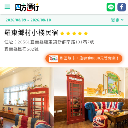
2026/08/09 - 2026/08/10
變更
四
羅東鄉村小棧民宿
方
通
住址：26561宜蘭縣羅東鎮新群南路191巷7號
行
宜蘭縣民宿582號｜
訂
刷國旅卡，旅遊金8000元等你拿！
房
台
灣
訂
房
直