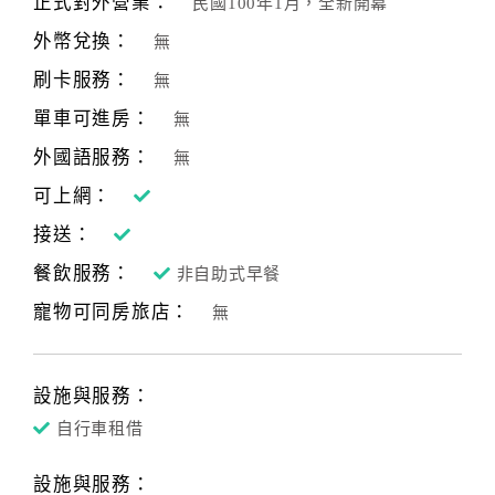
正式對外營業：
民國100年1月，全新開幕
合
外幣兌換：
無
作
提
刷卡服務：
無
案
單車可進房：
無
外國語服務：
無
飯
可上網：
店
接送：
合
作
餐飲服務：
非自助式早餐
寵物可同房旅店：
無
廠
商
合
設施與服務：
作
自行車租借
設施與服務：