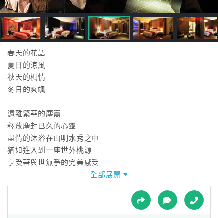
接
跟
飯
店
訂
春天的花語
房
夏日的涼風
HOT
秋天的楓情
冬日的爽颯
特
遠離繁華的塵囂
色
釋放塵封已久的心靈
民
盡情的沐浴在山明水秀之中
宿
猶如進入到一座世外桃源
享受著與世無爭的完美感受
全部展開
全
桃園唯一座落於石門水庫風景區旁
球
能將石門大壩和水庫附近的景觀盡收眼底的汽車旅館
租
車
風光明媚，鳥語花香