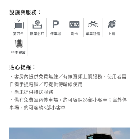
旅
伴
設施與服務：
計
劃
第四台
按摩浴缸
停車場
刷卡
單車租借
上網
商
品
行李寄放
宣
傳
貼心提醒：
．客房內提供免費無線／有線寬頻上網服務，使用者需
自備手提電腦／可提供傳輸線使用
．尚未提供接送服務
．備有免費室內停車場，約可容納28部小客車；室外停
車場，約可容納3部小客車