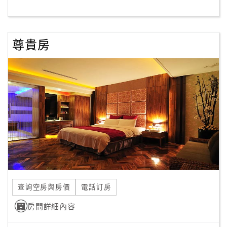
客
服
尊貴房
聯
絡
單
Line
線
上
客
服
查詢空房與房價
電話訂房
紅
利
房間詳細內容
查
詢