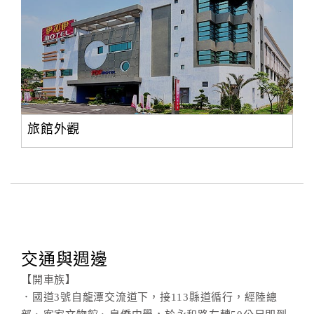
旅館外觀
交通與週邊
【開車族】
．國道3號自龍潭交流道下，接113縣道循行，經陸總