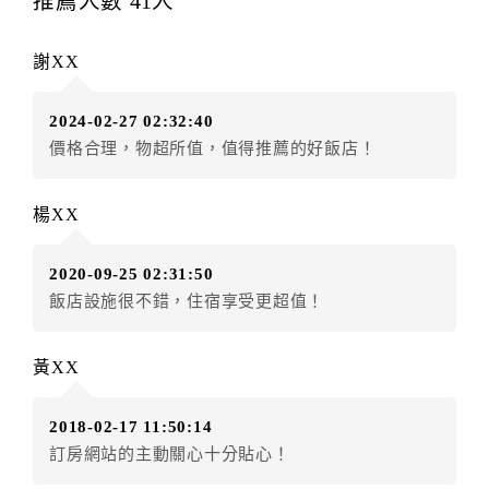
推薦人數
41
人
每筆訂單異動限定
乙
次，限原訂飯店，異動完成後不得
辦理取消退款。
謝XX
訂單異動後，訂單費用總計大於原訂單費用總計時，訂
房者應補足差額。（限原訂飯店）
2024-02-27 02:32:40
訂單異動後，訂單費用總計小於原訂單費用總計時，訂
價格合理，物超所值，值得推薦的好飯店！
房者不得要求退其差額。（限原訂飯店）
五、保留住宿權益(保留住房)
楊XX
．訂房者因故辦理訂單異動，本飯店可接受
保留住宿金
額3個月
限原訂飯店），異動完成後不得辦理取消退款。
2020-09-25 02:31:50
（提出申辦日為保留起算日）
飯店設施很不錯，住宿享受更超值！
．訂房者使用「保留住宿金額」時，請注意！為避免飯
店客滿，敬請及早計畫，如逾時未提出申辦，視同無條
件放棄訂單（住宿權益）。 （限原訂飯店使用）
黃XX
．每筆訂單異動限定乙次，限原訂飯店，異動完成後不
得辦理取消退款。
2018-02-17 11:50:14
．訂單異動後，訂單費用總計大於原訂單費用總計時，
訂房網站的主動關心十分貼心！
訂房者應補足差額。 限原訂飯店