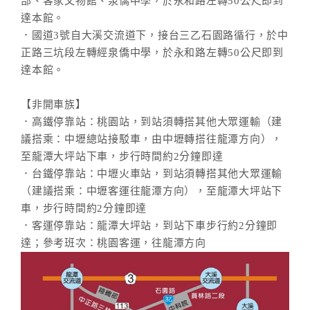
部、客家文物館、泉僑中學，於永和路左轉50公尺即到
達本館。
．國道3號自大溪交流道下，接台三乙石園路循行，於中
正路三坑段左轉經泉僑中學，於永和路左轉50公尺即到
達本館。
【非開車族】
．高鐵停靠站：桃園站，到站須轉搭其他大眾運輸（建
議搭乘：中壢總站接駁車，由中壢轉搭往龍潭方向），
至龍潭大坪站下車，步行時間約2分鐘即達
．台鐵停靠站：中壢火車站，到站須轉搭其他大眾運輸
（建議搭乘：中壢客運往龍潭方向），至龍潭大坪站下
車，步行時間約2分鐘即達
．客運停靠站：龍潭大坪站，到站下車步行約2分鐘即
達；參考班次：桃園客運，往龍潭方向