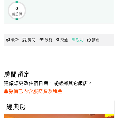
隨著四季的變化
0
展現出不同的景色和心情
滿意度
網
遠眺四周環山 伴隨著皚皚白雲
紅
一切煩惱都將拋到九霄雲外
帶
你
全新的伊加伊時尚汽車旅館擁有30種新穎設計的房型
最新
房間
設施
交通
說明
推薦
玩
並使用原版原音重現的歡唱KTV PARTY區及最新影音VOD
隨選視聽系統設備、
高畫質液晶電視、自選音樂頻道、頂級環繞音響、高畫質
玩
DVD播放機，
樂
還有雙人氣動幻彩按摩浴缸、蒸氣室、維琪浴等……
地
房間預定
讓您體驗30種的不同的情境與感受，
圖
附近更緊鄰著六福村、小人國、慈湖、大溪老街…等等
建議您更改住宿日期，或選擇其它飯店。
顧
房價已內含服務費及稅金
伊加伊時尚旅館將發揮1+1大於2的精神
客
提供顧客最頂級的服務和享受
服
經典房
使您的身心靈都得到紓解與釋放
務
期待本館能有機會為您服務