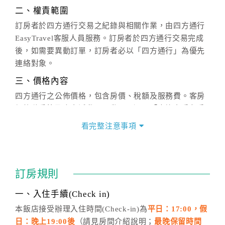
二、權責範圍
訂房者於四方通行交易之紀錄與相關作業，由四方通行
EasyTravel客服人員服務。訂房者於四方通行交易完成
後，如需要異動訂單，訂房者必以「四方通行」為優先
連絡對象。
三、價格內容
四方通行之公佈價格，包含房價、稅額及服務費。客房
價格隨季節及人文活動而異動，以選項「查詢空房與房
價」之當日價格為標準。
看完整注意事項
四、訂單異動
訂房成功後，訂房者如需異動內容，須於住房前在四方
通行「客服聯絡單」提出申辦，四方通行
恕不接受以電
訂房規則
話方式異動
訂單。
※非客服時間之申辦異動，皆為次日計算及辦理。
一、入住手續(Check in)
五、客服時間
本飯店接受辦理入住時間(Check-in)為
平日：17:00，假
日：晚上19:00後
（請見房間介紹說明；
最晚保留時間
週一至週日，上午9:00～晚上6:00