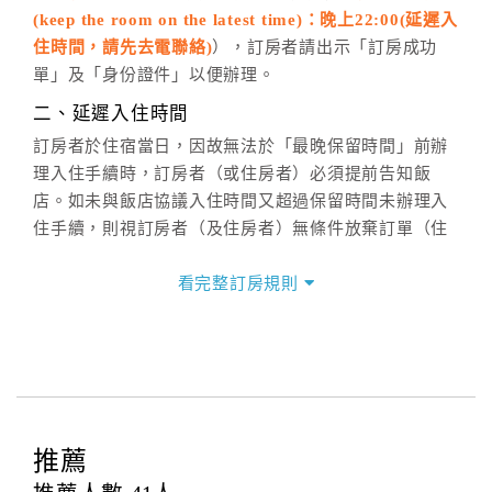
(keep the room on the latest time)：晚上22:00(延遲入
六、聯絡方式
住時間，請先去電聯絡)
），訂房者請出示「訂房成功
週一至週日：
客服聯絡單
、
LINE@
、電話：
單」及「身份證件」以便辦理。
(07)9682715 。
二、延遲入住時間
訂房者於住宿當日，因故無法於「最晚保留時間」前辦
理入住手續時，訂房者（或住房者）必須提前告知飯
店。如未與飯店協議入住時間又超過保留時間未辦理入
住手續，則視訂房者（及住房者）無條件放棄訂單（住
宿權益）。
看完整訂房規則
三、退房手續(Check out)
本飯店退房時間(Check-out)為 （
中午12:00前
），訂房
者與飯店之其他交易﹝如續住、加床、餐費、小費、電
話費...等﹞所發生之費用，必須與飯店現場結清。
四、訂單異動
訂房者應於
入住前2日
（不含入住當日）提出申辦，如未
推薦
提出申辦不得異動訂單。