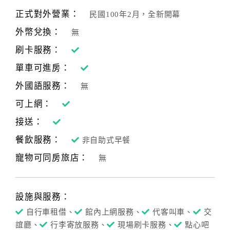
合
正式對外營業：
民國100年2月，全新開幕
作
外幣兌換：
無
提
案
刷卡服務：
單車可進房：
飯
外國語服務：
無
店
可上網：
合
接送：
作
餐飲服務：
非自助式早餐
寵物可同房旅店：
廠
無
商
合
作
設施與服務：
自行車租借、
館內上網服務、
代客叫車、
交
誼廳、
行李寄放服務、
現場刷卡服務、
點心吧