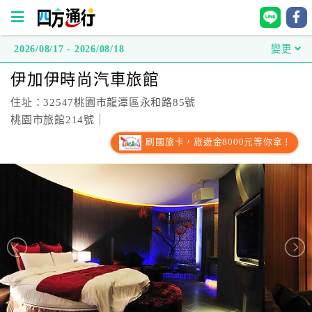
2026/08/17 - 2026/08/18
變更
四
伊加伊時尚汽車旅館
方
通
住址：32547桃園市龍潭區永和路85號
行
桃園市旅館214號｜
訂
刷國旅卡，旅遊金8000元等你拿！
房
台
灣
訂
房
直