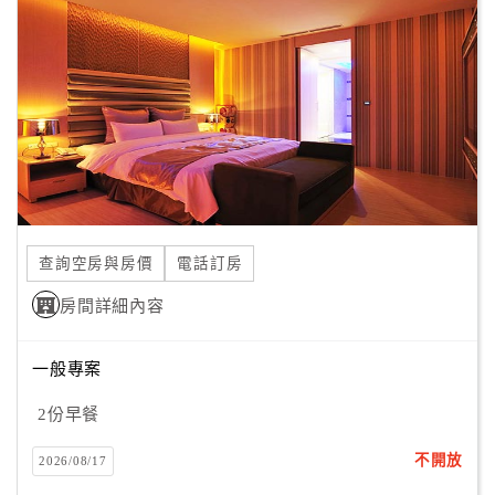
顧
客
滿
意
度
訂
單
查詢空房與房價
電話訂房
管
理
房間詳細內容
一般專案
會
員
2份早餐
帳
戶
不開放
2026/08/17