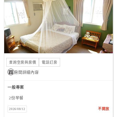
顧
客
滿
意
度
訂
單
查詢空房與房價
電話訂房
管
理
房間詳細內容
一般專案
會
員
2份早餐
帳
戶
不開放
2026/08/12