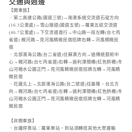
交通與週邊
【開車族】
．第二高速公路(國道三號)→南港系統交流道石碇方向
(16.3公里處)→雪山隧道(國道五號)→羅東五結交流道
(46.7公里處)→下交流道直行→中山路一段左轉(台七丙
省道) 親河路→見河風精緻民宿招牌右轉→河風精緻民
宿
．北部濱海公路(台二省道)往蘇澳方向→過傳統藝術中
心→親河路(台七丙省道)右轉→過利澤簡橋(紅色拱橋)冬
山河親水公園正門→見河風精緻民宿招牌左轉→河風精
緻民宿
．花蓮北上→北部濱海公路(台二號道)往基隆、台北方
向→親河路(台七丙省道)左轉→過利澤簡橋(紅色拱橋)冬
山河親水公園正門→見河風精緻民宿招牌左轉→河風精
緻民宿
【非開車族】
．台鐵停靠站：羅東車站，到站須轉搭其他大眾運輸