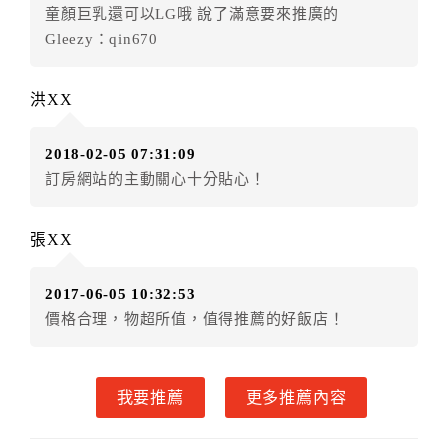
五、保留住宿權益(保留住房)
童顏巨乳還可以LG哦 說了滿意要來推廣的
．訂房者因故辦理訂單異動，本飯店可接受
保留住宿金
Gleezy：qin670
額3個月
限原訂飯店），異動完成後不得辦理取消退款。
（提出申辦日為保留起算日）
洪XX
．訂房者使用「保留住宿金額」時，請注意！為避免飯
店客滿，敬請及早計畫，如逾時未提出申辦，視同無條
2018-02-05 07:31:09
件放棄訂單（住宿權益）。 （限原訂飯店使用）
訂房網站的主動關心十分貼心！
．每筆訂單異動限定乙次，限原訂飯店，異動完成後不
得辦理取消退款。
．訂單異動後，訂單費用總計大於原訂單費用總計時，
張XX
訂房者應補足差額。 限原訂飯店
．訂單異動後，訂單費用總計小於原訂單費用總計時，
2017-06-05 10:32:53
訂房者不得要求退其差額。限原訂飯店
價格合理，物超所值，值得推薦的好飯店！
六、取消訂單
訂房者因故取消訂單辦理退款，依下列標準申辦：
我要推薦
更多推薦內容
◎住房日7天前辦理者，訂單費用扣除總計0%為手續費
◎住房日4天前辦理者，訂單費用扣除總計25%為手續費