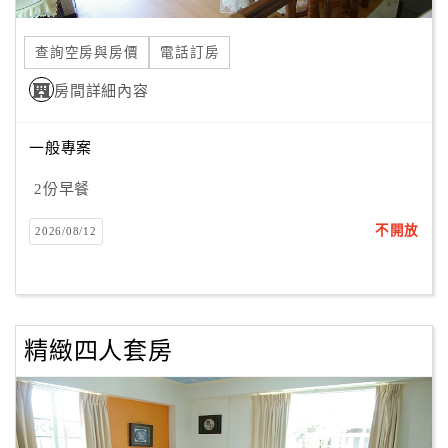
合
作
查詢空房與房價
電話訂房
提
房間詳細內容
案
一般專案
飯
店
2份早餐
合
不開放
2026/08/12
作
廠
商
精緻四人套房
合
作