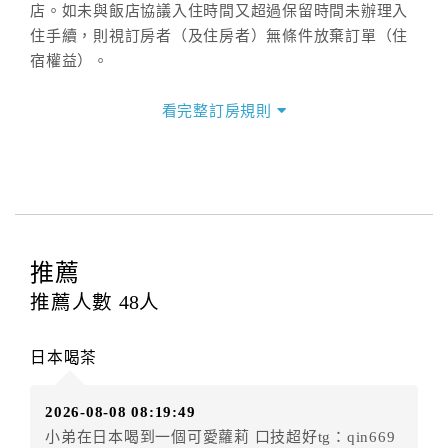
店。如未與飯店協議入住時間又超過保留時間未辦理入
住手續，則視訂房者（及住房者）無條件放棄訂單（住
宿權益）。
三、退房手續(Check out)
看完整訂房規則
本飯店退房時間(Check-out)為 （
11:00
），訂房者與飯
店之其他交易﹝如續住、加床、餐費、小費、電話費...
等﹞所發生之費用，必須與飯店現場結清。
四、訂單異動
訂房者應於
入住前2日
（不含入住當日）提出申辦，如未
提出申辦不得異動訂單。
推薦
每筆訂單異動限定
乙
次，限原訂飯店，異動完成後不得
推薦人數
48
人
辦理取消退款。
訂單異動後，訂單費用總計大於原訂單費用總計時，訂
日本喝茶
房者應補足差額。（限原訂飯店）
訂單異動後，訂單費用總計小於原訂單費用總計時，訂
2026-08-08 08:19:49
房者不得要求退其差額。（限原訂飯店）
小弟在日本喝到一個可愛蘿莉 口技超好tg：qin669