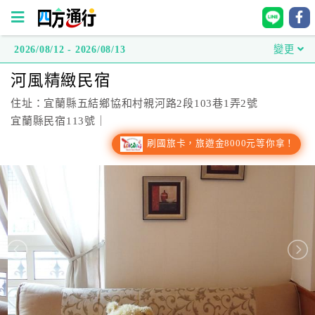
2026/08/12 - 2026/08/13
變更
四
河風精緻民宿
方
通
住址：宜蘭縣五結鄉協和村親河路2段103巷1弄2號
行
宜蘭縣民宿113號｜
訂
刷國旅卡，旅遊金8000元等你拿！
房
台
灣
訂
房
直