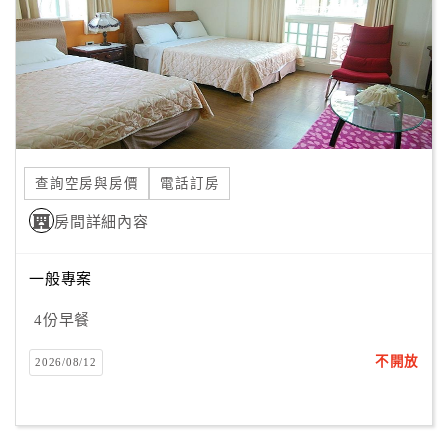
旅
伴
計
劃
商
品
查詢空房與房價
電話訂房
宣
傳
房間詳細內容
一般專案
4份早餐
不開放
2026/08/12