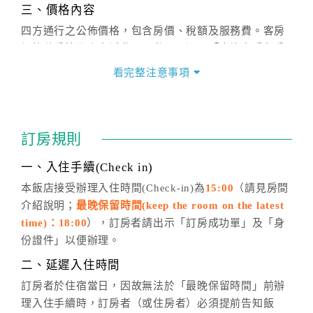
三、價格內容
四方通行之公佈價格，包含房價、稅額及服務費。客房
價格隨季節及人文活動而異動，以選項「查詢空房與房
價」之當日價格為標準。
看完整注意事項
四、訂單異動
訂房成功後，訂房者如需異動內容，須於住房前在四方
通行「客服聯絡單」提出申辦，四方通行
恕不接受以電
訂房規則
話方式異動
訂單。
※非客服時間之申辦異動，皆為次日計算及辦理。
一、入住手續(Check in)
五、客服時間
本飯店接受辦理入住時間(Check-in)為
15:00
（請見房間
介紹說明；
最晚保留時間(keep the room on the latest
週一至週日，上午9:00～晚上6:00
time)：18:00
），訂房者請出示「訂房成功單」及「身
六、聯絡方式
份證件」以便辦理。
週一至週日：
客服聯絡單
、
LINE@
、電話：
二、延遲入住時間
(07)9682715 。
訂房者於住宿當日，因故無法於「最晚保留時間」前辦
理入住手續時，訂房者（或住房者）必須提前告知飯