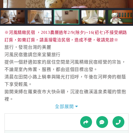
接
跟
飯
店
訂
※河風精緻民宿 ，2013農曆過年2/9(除夕)~16(初七)不接受網路
房
訂房，如需訂房，請直接電洽民宿，造成不便，敬請見諒※
HOT
旅行‧發現台灣的美麗
河風民宿邀請您來宜蘭旅行
提供一個舒適如家的居住空間是河風精緻民宿經營的宗旨，
特
不論是室內佈置、服務，都由這個目標出發。
色
清晨在田間小路上騎車與陽光打招呼，午後在河畔旁的樹蔭
民
下享受輕風。
宿
拋開束縛在羅東夜市大快朵頤，沉浸在礁溪溫泉柔暖的懷抱
裡。
驚險刺激又安全的龜山島賞鯨，傳藝中心打開時光隧道的入
全部展開
全
口。
球
太平山上飄動的楓紅清新可人，驚艷蘇澳冷泉放肆南方澳漁
租
車
港。