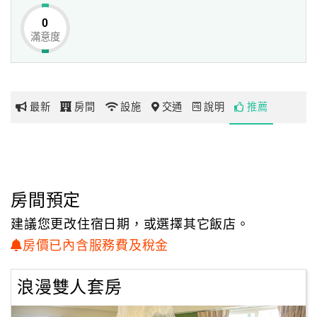
不論是定點旅遊或是行程規劃，河風位居蘭陽最精華的地
0
區，是住宿最佳選擇。
滿意度
網
不管您想從任何角度親近宜蘭，或山、或海、或河、或動
紅
感、或靜態。
帶
冬山河畔旁的河風精緻民宿位居蘭陽最精華的地區，期望能
你
滿足您對住宿的需求。
最新
房間
設施
交通
說明
推薦
玩
玩
樂
地
房間預定
圖
建議您更改住宿日期，或選擇其它飯店。
顧
房價已內含服務費及稅金
客
服
浪漫雙人套房
務