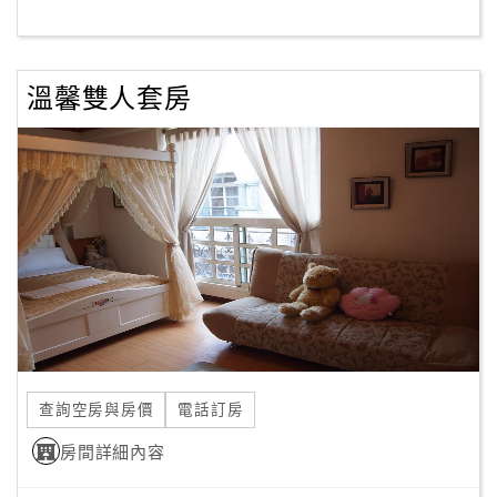
客
服
溫馨雙人套房
聯
絡
單
Line
線
上
客
服
查詢空房與房價
電話訂房
紅
利
房間詳細內容
查
詢