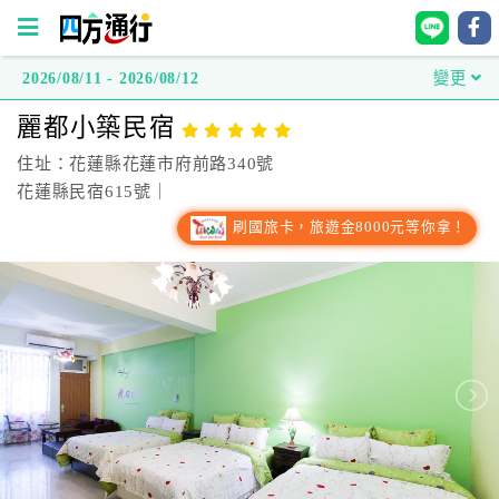
2026/08/11 - 2026/08/12
變更
四
麗都小築民宿
方
通
住址：花蓮縣花蓮市府前路340號
行
花蓮縣民宿615號｜
訂
刷國旅卡，旅遊金8000元等你拿！
房
台
灣
訂
房
直