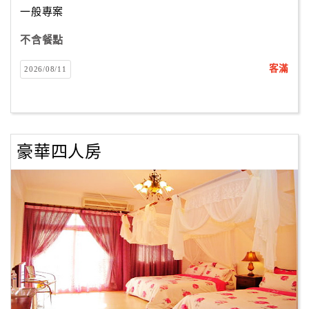
一般專案
不含餐點
訂
房
客滿
2026/08/11
Q&A
國
旅
豪華四人房
卡
訂
房
請
款
收
據