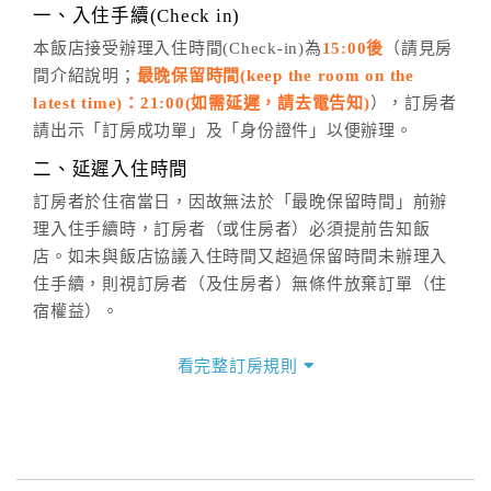
※非客服時間之申辦異動，皆為次日計算及辦理。
一、入住手續(Check in)
五、客服時間
本飯店接受辦理入住時間(Check-in)為
15:00後
（請見房
間介紹說明；
最晚保留時間(keep the room on the
週一至週日，上午9:00～晚上6:00
latest time)：21:00(如需延遲，請去電告知)
），訂房者
六、聯絡方式
請出示「訂房成功單」及「身份證件」以便辦理。
週一至週日：
客服聯絡單
、
LINE@
、電話：
二、延遲入住時間
(07)9682715 。
訂房者於住宿當日，因故無法於「最晚保留時間」前辦
理入住手續時，訂房者（或住房者）必須提前告知飯
店。如未與飯店協議入住時間又超過保留時間未辦理入
住手續，則視訂房者（及住房者）無條件放棄訂單（住
宿權益）。
三、退房手續(Check out)
看完整訂房規則
本飯店退房時間(Check-out)為 （
11:00前
），訂房者與
飯店之其他交易﹝如續住、加床、餐費、小費、電話
費...等﹞所發生之費用，必須與飯店現場結清。
四、訂單異動