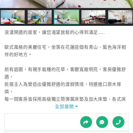
接
跟
飯
店
訂
浪漫閑適的居家，讓您渴望放鬆的心得到滿足.....
房
HOT
歐式風格的美麗住宅，坐落在花蓮這個有青山、藍色海洋相
伴的好地方。
特
前有庭園，有親手栽種的花草，客廳寬敞明亮，客房優雅舒
色
適，
民
民宿主人為營造出優雅舒適的渡假情境，特選進口原木傢
宿
俱，
每一間客房皆採用高級獨立筒彈簧床墊及加大床墊、各式床
幔與進口寢具。
全部展開
全
球
為的是…希望每個來此作客的旅人，
租
車
都能感受麗都小築像家一樣的溫馨環境，