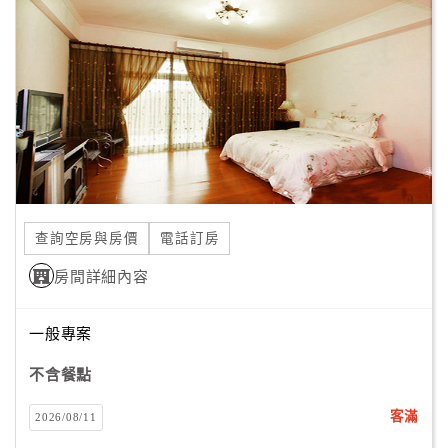
顧
客
滿
意
度
訂
單
查詢空房與房價
電話訂房
管
理
房間詳細內容
一般專案
會
員
不含餐點
帳
戶
客滿
2026/08/11