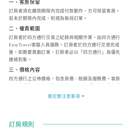
一、客房保留
訂房者須在繳款期限內完成付款動作，方可保留客房。
若未於期限內完成，則視為無效訂單。
二、權責範圍
訂房者於四方通行交易之紀錄與相關作業，由四方通行
EasyTravel客服人員服務。訂房者於四方通行交易完成
後，如需要異動訂單，訂房者必以「四方通行」為優先
連絡對象。
三、價格內容
四方通行之公佈價格，包含房價、稅額及服務費。客房
價格隨季節及人文活動而異動，以選項「查詢空房與房
價」之當日價格為標準。
看完整注意事項
四、訂單異動
訂房成功後，訂房者如需異動內容，須於住房前在四方
通行「客服聯絡單」提出申辦，四方通行
恕不接受以電
訂房規則
話方式異動
訂單。