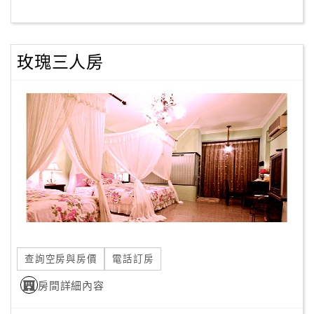
客
服
玫瑰三人房
聯
絡
單
Line
線
上
客
服
查詢空房與房價
電話訂房
紅
利
房間詳細內容
查
詢