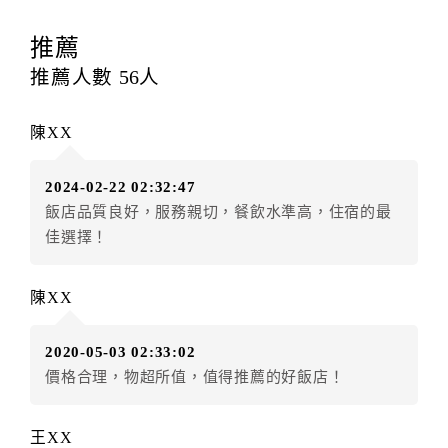
訂房者應於
入住前8日
（不含入住當日）提出申辦，如未
提出申辦不得異動訂單。
推薦
每筆訂單異動限定
乙
次，限原訂飯店，異動完成後不得
推薦人數
56
人
辦理取消退款。
訂單異動後，訂單費用總計大於原訂單費用總計時，訂
陳XX
房者應補足差額。（限原訂飯店）
訂單異動後，訂單費用總計小於原訂單費用總計時，訂
2024-02-22 02:32:47
房者不得要求退其差額。（限原訂飯店）
飯店品質良好，服務親切，餐飲水準高，住宿的最
五、保留住宿權益(保留住房)
佳選擇！
．訂房者因故辦理訂單異動，本飯店可接受
保留住宿金
額3個月
限原訂飯店），異動完成後不得辦理取消退款。
陳XX
（提出申辦日為保留起算日）
．訂房者使用「保留住宿金額」時，請注意！為避免飯
2020-05-03 02:33:02
店客滿，敬請及早計畫，如逾時未提出申辦，視同無條
價格合理，物超所值，值得推薦的好飯店！
件放棄訂單（住宿權益）。 （限原訂飯店使用）
．每筆訂單異動限定乙次，限原訂飯店，異動完成後不
得辦理取消退款。
王XX