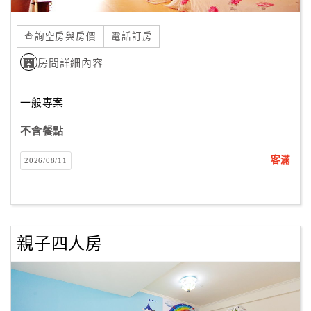
合
作
查詢空房與房價
電話訂房
提
房間詳細內容
案
一般專案
飯
店
不含餐點
合
客滿
2026/08/11
作
廠
商
親子四人房
合
作