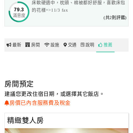
床軟硬適中，枕頭、棉被都好舒服，喜歡床包
能夠暫時忘卻屬於城市的喧鬧，沉浸在這個舒適的住所，
79.3
的花樣=>11/3 fax
陶醉在這個空氣清新、處處美景的夢中之地。
滿意度
網
(共2則評鑑)
紅
花蓮麗都小築用心打造這塊屬於花蓮的美麗角落，
帶
希望各位旅客來此作客，都能覓得難忘回憶…在記憶中留下一個
你
美麗的夢。
最新
房間
設施
交通
說明
推薦
玩
玩
樂
地
房間預定
圖
建議您更改住宿日期，或選擇其它飯店。
顧
房價已內含服務費及稅金
客
服
精緻雙人房
務