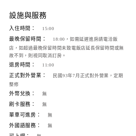
顧
設施與服務
客
滿
入住時間：
15:00
意
最晚保留時間：
18:00，如需延遲進房請電洽飯
度
店，如超過最晚保留時間未致電飯店延長保留時間或無
故不到，則視同取消訂房。
訂
退房時間：
11:00
單
正式對外營業：
民國93年7月正式對外營業，定期
管
理
整修
外幣兌換：
無
刷卡服務：
無
會
員
單車可進房：
無
帳
外國語服務：
無
戶