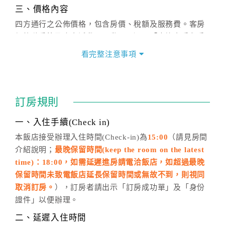
三、價格內容
四方通行之公佈價格，包含房價、稅額及服務費。客房
價格隨季節及人文活動而異動，以選項「查詢空房與房
價」之當日價格為標準。
看完整注意事項
四、訂單異動
訂房成功後，訂房者如需異動內容，須於住房前在四方
通行「客服聯絡單」提出申辦，四方通行
恕不接受以電
訂房規則
話方式異動
訂單。
※非客服時間之申辦異動，皆為次日計算及辦理。
一、入住手續(Check in)
五、客服時間
本飯店接受辦理入住時間(Check-in)為
15:00
（請見房間
介紹說明；
最晚保留時間(keep the room on the latest
週一至週日，上午9:00～晚上6:00
time)：18:00，如需延遲進房請電洽飯店，如超過最晚
六、聯絡方式
保留時間未致電飯店延長保留時間或無故不到，則視同
週一至週日：
客服聯絡單
、
LINE@
、電話：
取消訂房。
），訂房者請出示「訂房成功單」及「身份
(07)9682715 。
證件」以便辦理。
二、延遲入住時間