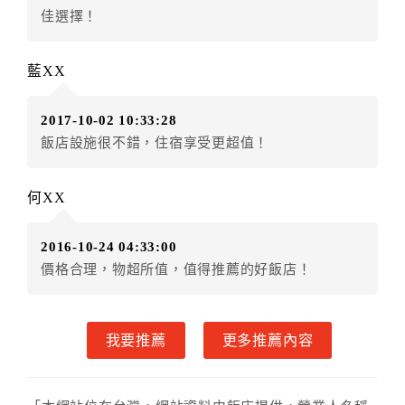
佳選擇！
房者不得要求退其差額。（限原訂飯店）
五、保留住宿權益(保留住房)
藍XX
．訂房者因故辦理訂單異動，本飯店可接受
保留住宿金
額3個月
限原訂飯店），異動完成後不得辦理取消退款。
2017-10-02 10:33:28
（提出申辦日為保留起算日）
飯店設施很不錯，住宿享受更超值！
．訂房者使用「保留住宿金額」時，請注意！為避免飯
店客滿，敬請及早計畫，如逾時未提出申辦，視同無條
件放棄訂單（住宿權益）。 （限原訂飯店使用）
何XX
．每筆訂單異動限定乙次，限原訂飯店，異動完成後不
得辦理取消退款。
2016-10-24 04:33:00
．訂單異動後，訂單費用總計大於原訂單費用總計時，
價格合理，物超所值，值得推薦的好飯店！
訂房者應補足差額。 限原訂飯店
．訂單異動後，訂單費用總計小於原訂單費用總計時，
訂房者不得要求退其差額。限原訂飯店
我要推薦
更多推薦內容
六、取消訂單
訂房者因故取消訂單辦理退款，依下列標準申辦：