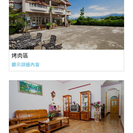
合
作
提
案
飯
烤肉區
店
合
顯示詳細內容
作
廠
商
合
作