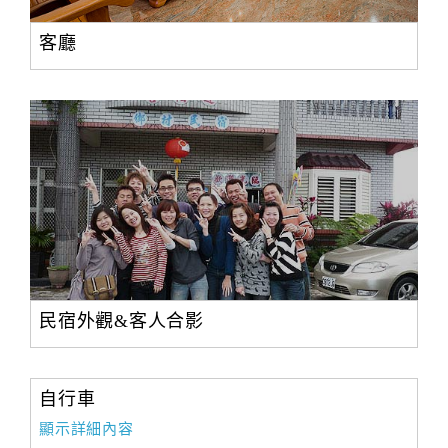
旅
伴
客廳
計
劃
商
品
宣
傳
民宿外觀&客人合影
自行車
顯示詳細內容