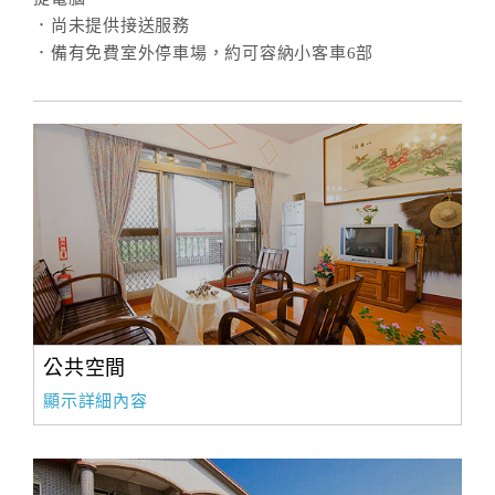
．尚未提供接送服務
．備有免費室外停車場，約可容納小客車6部
訂
房
Q&A
國
旅
卡
訂
房
公共空間
請
顯示詳細內容
款
收
據