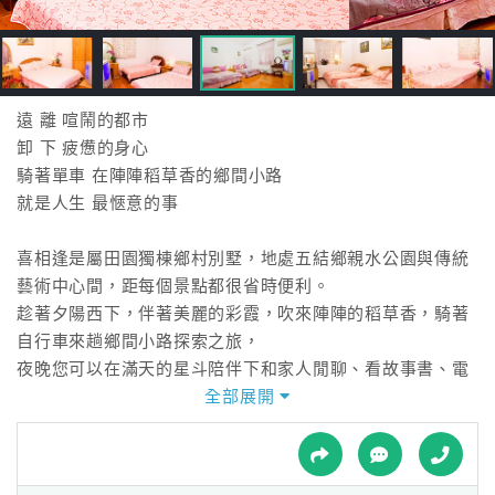
接
跟
飯
店
訂
遠 離 喧鬧的都市
房
卸 下 疲憊的身心
HOT
騎著單車 在陣陣稻草香的鄉間小路
就是人生 最愜意的事
特
喜相逢是屬田園獨棟鄉村別墅，地處五結鄉親水公園與傳統
色
藝術中心間，距每個景點都很省時便利。
民
趁著夕陽西下，伴著美麗的彩霞，吹來陣陣的稻草香，騎著
宿
自行車來趟鄉間小路探索之旅，
夜晚您可以在滿天的星斗陪伴下和家人閒聊、看故事書、電
視、唱歌，相信是您假期裡最愜意不過的事了。
全部展開
全
球
踏進喜相逢就是這麼整潔、溫馨、典雅、自在無拘束，
租
車
一樓的寬廣庭園，不僅適合小朋友嘻戲也適合烤肉，