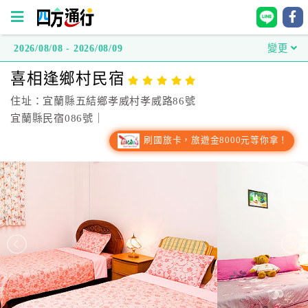
2026/08/08 - 2026/08/09
變更
四
喜相逢鄉村民宿
方
通
住址：宜蘭縣五結鄉孝威村孝威路86號
行
宜蘭縣民宿086號｜
訂
刷國旅卡，旅遊金8000元等你拿！
房
台
灣
訂
房
直