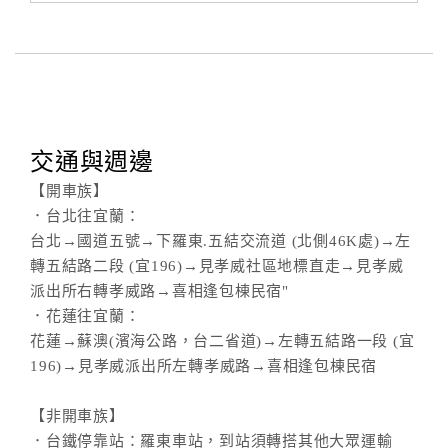
交通與週邊
【開車族】
．台北往宜蘭：
台北→國道五號→下羅東.五結交流道 (北側46K處)→左
轉五結路二段 (宜196)→見孝威社區地標直走→見孝威
派出所右轉孝威路→喜相逢包棟民宿"
．花蓮往宜蘭：
花蓮→蘇澳(濱海公路，台二省道)→左轉五結路一段 (宜
196)→見孝威派出所左轉孝威路→喜相逢包棟民宿
【非開車族】
．台鐵停靠站：羅東車站，到站須轉搭其他大眾運輸