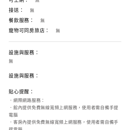
可上網：
無
接送：
無
客
服
餐飲服務：
無
聯
寵物可同房旅店：
無
絡
單
設施與服務：
Line
無
線
上
設施與服務：
客
服
貼心提醒：
．網際網路服務：
．館內提供免費無線寬頻上網服務，使用者需自備手提
紅
利
電腦
查
．客房內提供免費無線寬頻上網服務，使用者需自備手
詢
提電腦