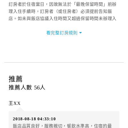
訂房者於住宿當日，因故無法於「最晚保留時間」前辦
理入住手續時，訂房者（或住房者）必須提前告知飯
店。如未與飯店協議入住時間又超過保留時間未辦理入
住手續，則視訂房者（及住房者）無條件放棄訂單（住
宿權益）。
看完整訂房規則
三、退房手續(Check out)
本飯店退房時間(Check-out)為 （
11:00
），訂房者與飯
店之其他交易﹝如續住、加床、餐費、小費、電話費...
等﹞所發生之費用，必須與飯店現場結清。
四、訂單異動
推薦
訂房者應於
入住前4日
（不含入住當日）提出申辦，如未
推薦人數
56
人
提出申辦不得異動訂單。
每筆訂單異動限定
乙
次，限原訂飯店，異動完成後不得
王XX
辦理取消退款。
訂單異動後，訂單費用總計大於原訂單費用總計時，訂
2018-08-18 04:33:10
房者應補足差額。（限原訂飯店）
飯店品質良好，服務親切，餐飲水準高，住宿的最
訂單異動後，訂單費用總計小於原訂單費用總計時，訂