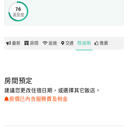
二樓則能一邊喝著名茶、一邊欣賞五結鄉的美麗景色。
76
滿意度
網
遠離都市的喧鬧、卸下疲憊的身心，憨厚親切的男女主人就
紅
是要讓您有回家的感覺，
帶
以感恩的心期待相識有緣的朋友到來......
你
最新
房間
設施
交通
說明
推薦
玩
玩
樂
地
房間預定
圖
建議您更改住宿日期，或選擇其它飯店。
顧
房價已內含服務費及稅金
客
服
務