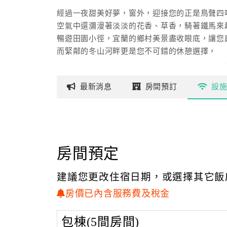
經過一夜甜美好夢，窗外，迎接您的正是鳥聲四
空氣中還瀰漫著淡淡的花香、草香，騎著鐵馬來
暢遊田園小徑，宜蘭的鄉村美景盡收眼底，讓您
而緊鄰的冬山河畔更是您不可錯的休憩選擇，
一間用心經營、值得您到訪的民宿──逗點，讓
最新
消息
房間
預訂
設
房間預定
建議您更改住宿日期，或選擇其它飯
房價已內含服務費及稅金
包棟(5間房間)