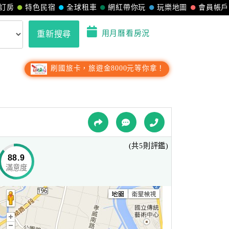
訂房
特色民宿
全球租車
網紅帶你玩
玩樂地圖
會員帳戶
用月曆看房況
重新搜尋
刷國旅卡，旅遊金8000元等你拿！
(共5則評鑑)
88.9
滿意度