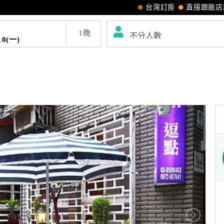
台灣訂房
直接跟飯店
1
晚
10(一)