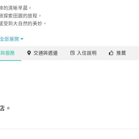
啼的清晰早晨，
趟探索田園的旅程，
感受到大自然的美妙，
您真正獲得充分休憩的優質民宿。
全部展開
施
與服務
交通
與週邊
入住
說明
推薦
店。