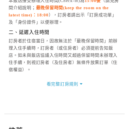
五、客服時間
本飯店接受辦理入住時間(Check-in)為
15:00後
（請見房
間介紹說明；
最晚保留時間(keep the room on the
週一至週日，上午9:00～晚上6:00
latest time)：18:00
），訂房者請出示「訂房成功單」
六、聯絡方式
及「身份證件」以便辦理。
週一至週日：
客服聯絡單
、
LINE@
、電話：
二、延遲入住時間
(07)9682715 。
訂房者於住宿當日，因故無法於「最晚保留時間」前辦
理入住手續時，訂房者（或住房者）必須提前告知飯
店。如未與飯店協議入住時間又超過保留時間未辦理入
住手續，則視訂房者（及住房者）無條件放棄訂單（住
宿權益）。
三、退房手續(Check out)
看完整訂房規則
本飯店退房時間(Check-out)為 （
11:00前
），訂房者與
飯店之其他交易﹝如續住、加床、餐費、小費、電話
費...等﹞所發生之費用，必須與飯店現場結清。
四、訂單異動
訂房者應於
入住前2日
（不含入住當日）提出申辦，如未
提出申辦不得異動訂單。