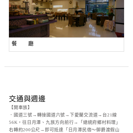
餐 廳
交通與週邊
【開車族】
．國道三號→轉接國道六號→下愛蘭交流道→台21線
56K，往日月潭、九族方向前行→「總統府鄉村料理」
右轉約200公尺→即可抵達「日月潭民宿～御爵渡假山