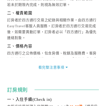
若未於期限內完成，則視為無效訂單。
二、權責範圍
訂房者於四方通行交易之紀錄與相關作業，由四方通行
EasyTravel客服人員服務。訂房者於四方通行交易完成
後，如需要異動訂單，訂房者必以「四方通行」為優先
連絡對象。
三、價格內容
四方通行之公佈價格，包含房價、稅額及服務費。客房
價格隨季節及人文活動而異動，以選項「查詢空房與房
價」之當日價格為標準。
看完整注意事項
四、訂單異動
訂房成功後，訂房者如需異動內容，須於住房前在四方
通行「客服聯絡單」提出申辦，四方通行
恕不接受以電
訂房規則
話方式異動
訂單。
※非客服時間之申辦異動，皆為次日計算及辦理。
一、入住手續(Check in)