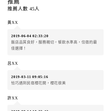
推薦
每筆訂單異動限定
乙
次，限原訂飯店，異動完成後不得
推薦人數
45
人
辦理取消退款。
訂單異動後，訂單費用總計大於原訂單費用總計時，訂
黃XX
房者應補足差額。（限原訂飯店）
訂單異動後，訂單費用總計小於原訂單費用總計時，訂
2019-06-04 02:33:20
房者不得要求退其差額。（限原訂飯店）
飯店品質良好，服務親切，餐飲水準高，住宿的最
五、保留住宿權益(保留住房)
佳選擇！
．訂房者因故辦理訂單異動，本飯店可接受
保留住宿金
額3個月
限原訂飯店），異動完成後不得辦理取消退款。
呂XX
（提出申辦日為保留起算日）
．訂房者使用「保留住宿金額」時，請注意！為避免飯
2019-03-11 09:05:16
店客滿，敬請及早計畫，如逾時未提出申辦，視同無條
恰巧遇到民宿櫻花開，櫻花很美
件放棄訂單（住宿權益）。 （限原訂飯店使用）
．每筆訂單異動限定乙次，限原訂飯店，異動完成後不
得辦理取消退款。
許XX
．訂單異動後，訂單費用總計大於原訂單費用總計時，
訂房者應補足差額。 限原訂飯店