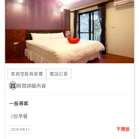
美好的紀錄，得到幸福美滿、和樂安康的家庭。
顧
客
§她的希望相隨，有夢最美
滿
意
在大環境的競爭與少子化趨勢下，她心生換跑道的念頭－經
度
營民宿，也一圓兒時夢想。
為此，毅然報考二技就讀餐旅管理系，結合旅遊與觀光，開
創事業第二春的願景。
訂
她更相信「有願力就大」的道理，為了經營民宿，她花了兩
單
年時間，勤習日本料理、創意壓花、手工香皂、
查詢空房與房價
電話訂房
管
理
房間詳細內容
蠟燭製作；更在蛋糕、咖啡、西點麵包及中西式點心料理製
作下工夫，她要營造另類民宿，
一般專案
會
她要提供主人親力親為的貼心服務與最高享受。
員
2份早餐
帳
戶
不開放
2026/08/11
§期待您的光臨