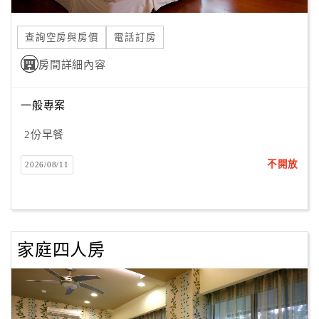
合
作
查詢空房與房價
電話訂房
提
房間詳細內容
案
一般專案
飯
店
2份早餐
合
不開放
2026/08/11
作
廠
商
家庭四人房
合
作