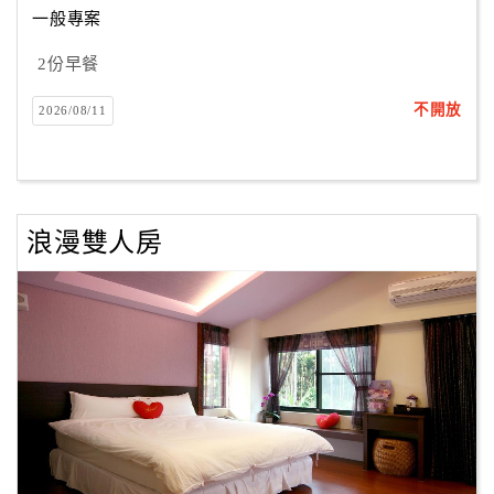
一般專案
2份早餐
訂
房
不開放
2026/08/11
Q&A
國
旅
浪漫雙人房
卡
訂
房
請
款
收
據