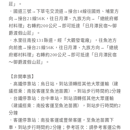
莊」。
．國道三號→下草屯交流道→接台14線往國姓、埔里方
向→接台21線56K，往日月潭、九族方向→「總統府鄉
村料理」右轉約200公尺→即可抵達「日月潭民宿～御
爵渡假山莊」。
．水里往南投131縣道，經「大觀發電廠」，往魚池方
向前進→接台21線56K，往日月潭、九族方向→「總統
府鄉村料理」右轉約200公尺→即可抵達「日月潭民宿
～御爵渡假山莊」。
【非開車族】
．高鐵停靠站：烏日站，到站須轉搭其他大眾運輸（建
議搭乘：南投客運至魚池苗圃），到站步行時間約2分鐘
．台鐵停靠站：台中車站，到站須轉搭其他大眾運輸
（建議搭乘：南投客運至魚池苗圃），到站步行時間約2
分鐘
．客運停靠站：南投客運或豐榮客運，至魚池苗圃下
車，到站步行時間約2分鐘；參考班次：請參考客運公佈