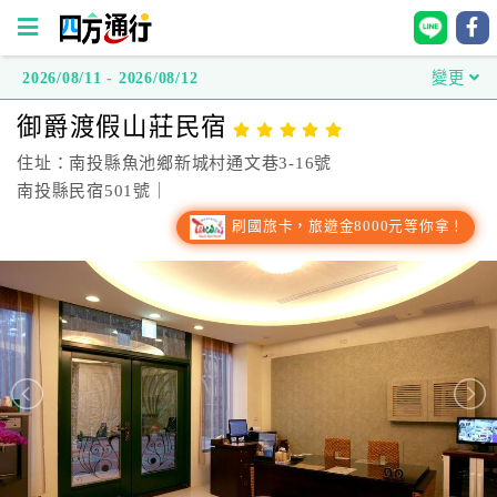
2026/08/11 - 2026/08/12
變更
四
御爵渡假山莊民宿
方
通
住址：南投縣魚池鄉新城村通文巷3-16號
行
南投縣民宿501號｜
訂
刷國旅卡，旅遊金8000元等你拿！
房
台
灣
訂
房
直