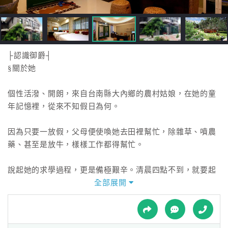
接
跟
飯
店
訂
├認識御爵┤
房
§關於她
HOT
個性活潑、開朗，來自台南縣大內鄉的農村姑娘，在她的童
年記憶裡，從來不知假日為何。
特
色
因為只要一放假，父母便使喚她去田裡幫忙，除雜草、噴農
民
藥、甚至是放牛，樣樣工作都得幫忙。
宿
說起她的求學過程，更是備極艱辛。清晨四點不到，就要起
床做早餐、洗全家大小的衣服，
全部展開
全
一邊做事一邊把握時間背課文、記單字。鄉下交通不便，忙
球
到五點，就要出門搭公車，再轉火車，
租
車
火車到站還要騎腳踏車才能到校，如此輾轉方完成高職學