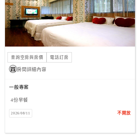
旅
伴
計
劃
商
品
查詢空房與房價
電話訂房
宣
傳
房間詳細內容
一般專案
4份早餐
不開放
2026/08/11