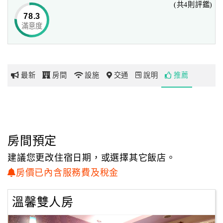
(共4則評鑑)
業。
78.3
滿意度
網
紅
§她的生命轉機
帶
你
高職畢業後，她直覺不想再升學了，只想立志認真工作、努
最新
房間
設施
交通
說明
推薦
玩
力賺錢，蓋一間歐式別墅，脫離貧困的生活。
因著嚮往台北的熱鬧繁華，她便大膽到人生地不熟的台北工
作。也在這樣的機緣下，認識生命裡重要的另一半。
玩
樂
隨著婚後孩子出生，接踵而來的經濟、貸款壓力，以及另一
地
房間預定
半是警察的不穩定作息，為了就近照顧自己的孩子，
圖
經與先生商量之後，她便到原本相當排斥的幼稚園工作。
建議您更改住宿日期，或選擇其它飯店。
顧
房價已內含服務費及稅金
隔行如隔山的摸索下，從兒子三歲踏入幼教界，至兒子大學
客
畢業的歲月裡，她竟然從隨車老師的角色，
服
溫馨雙人房
務
努力打拼創辦一間自己的托兒所，在人生舞台上，留下輝煌