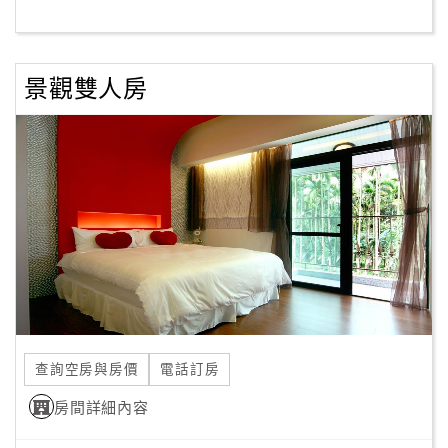
客
想認識這個奇女子嗎？想和她暢談夢想嗎？
服
景觀雙人房
聯
想品嚐她親手做的料理嗎？想啜飲她親手調配的咖啡嗎？
絡
單
竭誠歡迎您來一趟「御爵渡假山莊」，您將感受到她親切、
熱情的服務！
Line
線
上
客
服
查詢空房與房價
電話訂房
紅
利
房間詳細內容
查
詢