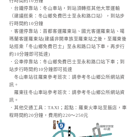
旅
行時間約10分鐘
伴
．台鐵停靠站：冬山車站，到站須轉搭其他大眾運輸
計
（建議搭乘：冬山鄉免費巴士至永和路口站），到站步
劃
行時間約10分鐘
．客運停靠站：首都客運羅東站、國光客運羅東站、噶
瑪蘭客運羅東站(建議非開車族至羅東站之後，至羅東後
商
站搭乘「冬山鄉免費巴士」至永和路口站下車，再步行
品
約10分鐘即可抵達)
宣
．公車停靠站：冬山鄉免費巴士至永和路口站下車；到
傳
站步行時間約10分鐘即可抵達
冬山車站往羅東參考班次：請參考冬山鄉公所網站資
訊。
羅東往冬山車站參考班次：請參考冬山鄉公所網站資
訊。
．其他交通工具：TAXI；起點：羅東火車站至飯店，車
程時間約20分鐘，費用約220～250元