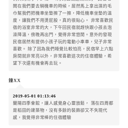
．訂房者使用「保留住宿金額」時，請注意！為避免飯
闆在我們要去騎機車的時候，居然馬上拿出濕的毛
店客滿，敬請及早計畫，如逾時未提出申辦，視同無條
巾幫我們把機車坐墊擦了一擦，降低機車坐墊的溫
件放棄訂單（住宿權益）。 （限原訂飯店使用）
度，讓我們不用燙屁股，真的很貼心。 非常喜歡民
．每筆訂單異動限定乙次，限原訂飯店，異動完成後不
宿的浴室非常的大，下午回民宿就趕快跟小孩去泡
得辦理取消退款。
澡降溫，傍晚再出門，覺得非常悠閒。意外的發現
．訂單異動後，訂單費用總計大於原訂單費用總計時，
民宿居然有提供小孩子玩的電動小車車，兒子非常
訂房者應補足差額。 限原訂飯店
喜歡。 除了因為我們睡覺比較怕亮，民宿早上六點
．訂單異動後，訂單費用總計小於原訂單費用總計時，
房間就非常亮以外，非常喜歡這次的住宿體驗，希
訂房者不得要求退其差額。限原訂飯店
望下次還有機會再去玩。
六、取消訂單
訂房者因故取消訂單辦理退款，依下列標準申辦：
鐘XX
◎住房日7天前辦理者，訂單費用扣除總計0%為手續費
◎住房日4天前辦理者，訂單費用扣除總計25%為手續費
2019-05-01 01:13:46
◎住房日1天前辦理者，訂單費用扣除總計60%為手續費
蘭陽四季會館，讓人感覺身心靈放鬆， 落在四周都
◎住房日當日辦理者，訂單費用扣除總計100%為手續費
是稻田的建築物，沒有多餘的裝飾卻又不失現代
◎住房日當日不得辦理。
感，我覺得非常棒的住宿體驗
◎住房日當日未辦理入住手續者，視同住房，已付訂單