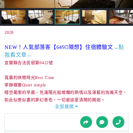
接
跟
飯
店
訂
2020
房
HOT
NEW！人氣部落客【649隨想】住宿體驗文
→點
我看文章←
宜蘭縣合法民宿第0422號
特
色
寬廣的休閒時光Rest Time
民
寧靜樸實Quiet simple
宿
晴空萬里的早晨，充滿陽光般燦爛的熱情以及湛藍的浩瀚天空，
如此似景似畫的夢幻景色，一切是這麼清閒的開始。
全部展開
全
清晨拉開窗簾，讓晨曦灑在庭院的曙光與早晨來杯簡單的約會
球
吧！
租
喝杯咖啡，欣賞四周一片綠油油的稻田與壯麗的山景，
車
享受難得的清閒時光；