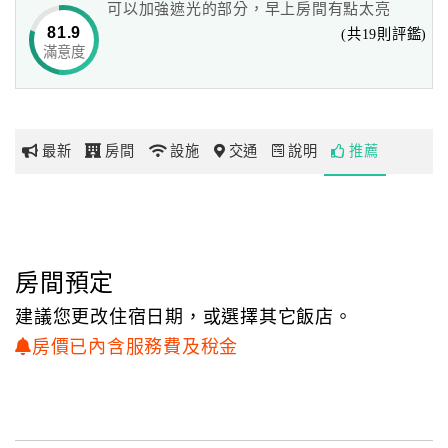
可以加強遮光的部分，早上房間有點太亮
傍晚，您可踏著自行車暢遊這鄉間小道與冬山河自行車道，
81.9
(共19則評鑑)
體會到田園鄉村的溫暖情誼。
滿意度
網
結合現代與摩登的設計感的「宜蘭民宿-蘭陽四季會館」，
紅
採用符合現代元素風格的傢俱擺設，
帶
巧妙的利用飾品與燈光將寬闊格局發揮出來，
你
運用畫飾與壁紙營造出不同風味，
最新
房間
設施
交通
說明
推薦
玩
整片透明落地窗將夜空的滿天星斗點綴的更加絢麗；
早晨的熱鬧景像，入夜卻是幽靜的空間，
您可躺在戶外的涼椅上打個小盹，
玩
微風徐徐吹來，實在愜意…
樂
地
房間預定
圖
建議您更改住宿日期，或選擇其它飯店。
顧
房價已內含服務費及稅金
客
服
務