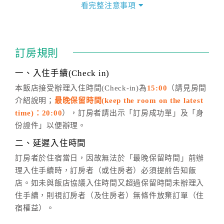
價」之當日價格為標準。
看完整注意事項
四、訂單異動
訂房成功後，訂房者如需異動內容，須於住房前在四方
通行「客服聯絡單」提出申辦，四方通行
恕不接受以電
訂房規則
話方式異動
訂單。
※非客服時間之申辦異動，皆為次日計算及辦理。
一、入住手續(Check in)
五、客服時間
本飯店接受辦理入住時間(Check-in)為
15:00
（請見房間
介紹說明；
最晚保留時間(keep the room on the latest
週一至週日，上午9:00～晚上6:00
time)：20:00
），訂房者請出示「訂房成功單」及「身
六、聯絡方式
份證件」以便辦理。
週一至週日：
客服聯絡單
、
LINE@
、電話：
二、延遲入住時間
(07)9682715 。
訂房者於住宿當日，因故無法於「最晚保留時間」前辦
理入住手續時，訂房者（或住房者）必須提前告知飯
店。如未與飯店協議入住時間又超過保留時間未辦理入
住手續，則視訂房者（及住房者）無條件放棄訂單（住
宿權益）。