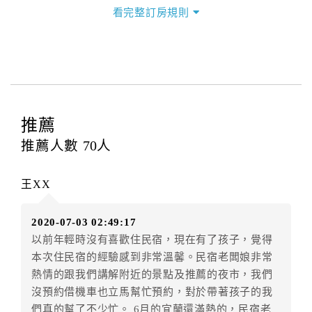
三、退房手續(Check out)
看完整訂房規則
本飯店退房時間(Check-out)為 （
11:00
），訂房者與飯
店之其他交易﹝如續住、加床、餐費、小費、電話費...
等﹞所發生之費用，必須與飯店現場結清。
四、訂單異動
訂房者應於
入住前8日
（不含入住當日）提出申辦，如未
提出申辦不得異動訂單。
推薦
每筆訂單異動限定
乙
次，限原訂飯店，異動完成後不得
推薦人數
70
人
辦理取消退款。
訂單異動後，訂單費用總計大於原訂單費用總計時，訂
王XX
房者應補足差額。（限原訂飯店）
訂單異動後，訂單費用總計小於原訂單費用總計時，訂
2020-07-03 02:49:17
房者不得要求退其差額。（限原訂飯店）
以前年輕時沒有喜歡住民宿，現在有了孩子，覺得
五、保留住宿權益(保留住房)
本次住民宿的經驗感到非常溫馨。民宿老闆娘非常
．訂房者因故辦理訂單異動，本飯店可接受
保留住宿金
熱情的跟我們講解附近的景點及推薦的夜市，我們
額3個月
限原訂飯店），異動完成後不得辦理取消退款。
沒預約借機車也立馬幫忙預約，對於帶著孩子的我
（提出申辦日為保留起算日）
們真的幫了不少忙。 6月的宜蘭還滿熱的，民宿老