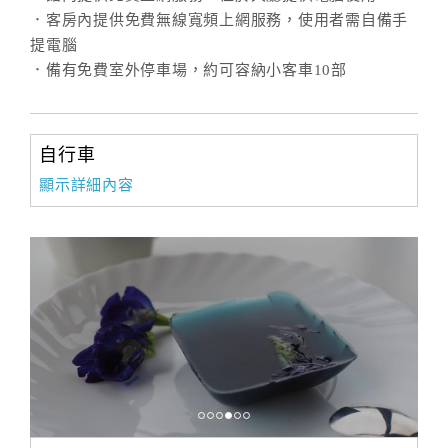
．客房內提供免費無線寬頻上網服務，使用者需自備手
提電腦
訂
．備有免費室外停車場，約可容納小客車10部
房
Q&A
自行車
國
顯示詳細內容
旅
卡
訂
房
請
款
收
據