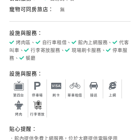
寵物可同房旅店：
無
客
服
聯
設施與服務：
絡
單
烤肉區、
自行車租借、
館內上網服務、
代客
叫車、
行李寄放服務、
現場刷卡服務、
停車服
務、
餐廳
Line
線
設施與服務：
上
客
服
第四台
停車場
刷卡
單車租借
接送
上網
烤肉
行李寄放
紅
利
貼心提醒：
查
．館內提供免費上網服務，位於大廳提供電腦使用
詢