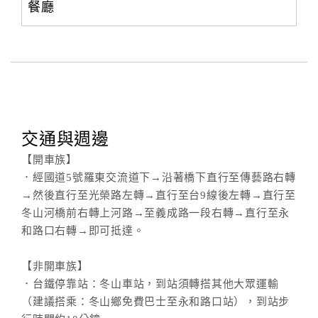
餐廳
合
作
提
案
飯
店
交通與週邊
合
【開車族】
作
．經國道5號羅東交流道下→沿著橋下直行至傳藝路右轉
→然後直行至光榮路左轉→直行至台9線後左轉→直行至
冬山河橋前右轉上河路→至義成路一段右轉→直行至永
廠
和路口右轉→即可抵達。
商
合
【非開車族】
作
．台鐵停靠站：冬山車站，到站須轉搭其他大眾運輸
（建議搭乘：冬山鄉免費巴士至永和路口站），到站步