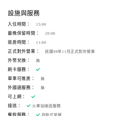
顧
設施與服務
客
滿
入住時間：
15:00
意
最晚保留時間：
20:00
度
退房時間：
11:00
正式對外營業：
民國98年11月正式對外營業
訂
單
外幣兌換：
無
管
刷卡服務：
理
單車可進房：
無
外國語服務：
無
會
員
可上網：
帳
接送：
火車站接送服務
戶
餐飲服務：
自助式早餐