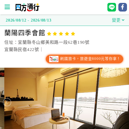
2026/08/12 - 2026/08/13
變更
四
蘭陽四季會館
方
通
住址：宜蘭縣冬山鄉美和路一段62巷190號
行
宜蘭縣民宿422號｜
訂
刷國旅卡，旅遊金8000元等你拿！
房
台
灣
訂
房
直