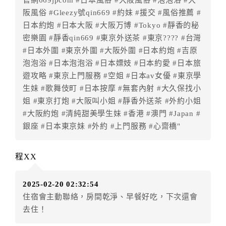
◎住房日10天前辦理者，訂單費用扣除總計40%為手續
阪風俗 #Gleezy號qin669 #約妹 #援交 #風俗推薦 #
費
日本約炮 #日本大阪 #大阪万博 #Tokyo #靜香的秘
◎住房日7天前辦理者，訂單費用扣除總計60%為手續費
密樂園 #靜香qin669 #東京外送茶 #東京???? #台灣
◎住房日3天前辦理者，訂單費用扣除總計90%為手續費
#日本外圍 #東京外圍 #大阪外圍 #日本約炮 #吉原
◎住房日1天前辦理者，訂單費用扣除總計100%為手續
泡泡浴 #日本泡泡浴 #日本嫖妓 #日本約愛 #日本旅
費
遊攻略 #東京上門服務 #空姐 #日本av女優 #東京學
◎住房日當日辦理者，訂單費用扣除總計100%為手續費
生妹 #歌舞伎町 #日本按摩 #無套內射 #大久保找小
◎住房日當日不得辦理。
姐 #東京打炮 #大阪叫小姐 #靜香外送茶 #外約小姐
◎住房日當日未辦理入住手續者，視同住房，已付訂單
#大阪約炮 #清純甜美學生妹 #香港 #澳門 #Japan #
之訂金將全額沒收。
銀座 #日本東京妹 #外約 #上門服務 #心齋橋"
七、天候因素
住房當日遇颱風、地震等不可抗拒因素時（以氣象局發
程XX
布或飯店所在地縣市政府頒布狀況”停止上班上課”為判
定準則），以致無法順利住房，訂房者可依飯店規定變
2025-02-20 02:32:54
更住房日期或退費處理之。待飯店確認無誤後，可辦理
住宿會主動聯絡，房間乾淨、早餐好吃，下次還會
保留住宿權益或四方通行將
扣除訂單總額0%
為作業手續
去住！
費用，餘款退予訂房者。