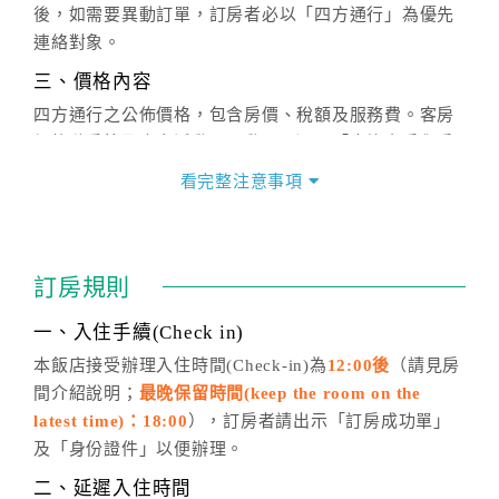
後，如需要異動訂單，訂房者必以「四方通行」為優先
連絡對象。
三、價格內容
四方通行之公佈價格，包含房價、稅額及服務費。客房
價格隨季節及人文活動而異動，以選項「查詢空房與房
價」之當日價格為標準。
看完整注意事項
四、訂單異動
訂房成功後，訂房者如需異動內容，須於住房前在四方
通行「客服聯絡單」提出申辦，四方通行
恕不接受以電
訂房規則
話方式異動
訂單。
※非客服時間之申辦異動，皆為次日計算及辦理。
一、入住手續(Check in)
五、客服時間
本飯店接受辦理入住時間(Check-in)為
12:00後
（請見房
間介紹說明；
最晚保留時間(keep the room on the
週一至週日，上午9:00～晚上6:00
latest time)：18:00
），訂房者請出示「訂房成功單」
六、聯絡方式
及「身份證件」以便辦理。
週一至週日：
客服聯絡單
、
LINE@
、電話：
二、延遲入住時間
(07)9682715 。