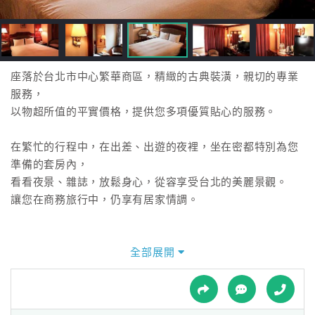
接
跟
飯
店
訂
座落於台北市中心繁華商區，精緻的古典裝潢，親切的專業
房
服務，
HOT
以物超所值的平實價格，提供您多項優質貼心的服務。
在繁忙的行程中，在出差、出遊的夜裡，坐在密都特別為您
特
準備的套房內，
色
看看夜景、雜誌，放鬆身心，從容享受台北的美麗景觀。
民
讓您在商務旅行中，仍享有居家情調。
宿
全部展開
全
球
租
車