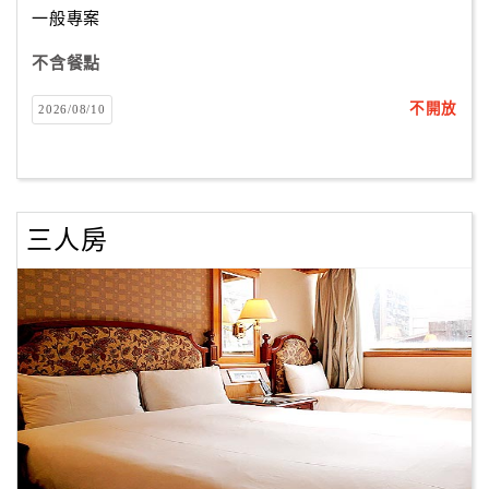
一般專案
不含餐點
訂
房
不開放
2026/08/10
Q&A
國
旅
三人房
卡
訂
房
請
款
收
據