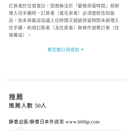
訂房者於住宿當日，因故無法於「最晚保留時間」前辦
理入住手續時，訂房者（或住房者）必須提前告知飯
店。如未與飯店協議入住時間又超過保留時間未辦理入
住手續，則視訂房者（及住房者）無條件放棄訂單（住
宿權益）。
三、退房手續(Check out)
看完整訂房規則
本飯店退房時間(Check-out)為 （
12:00前
），訂房者與
飯店之其他交易﹝如續住、加床、餐費、小費、電話
費...等﹞所發生之費用，必須與飯店現場結清。
四、訂單異動
訂房者應於
入住前10日
（不含入住當日）提出申辦，如
未提出申辦不得異動訂單。
推薦
每筆訂單異動限定
乙
次，限原訂飯店，異動完成後不得
推薦人數
50
人
辦理取消退款。
訂單異動後，訂單費用總計大於原訂單費用總計時，訂
靜香出張/靜香日本外送茶 www.669jp.com
房者應補足差額。（限原訂飯店）