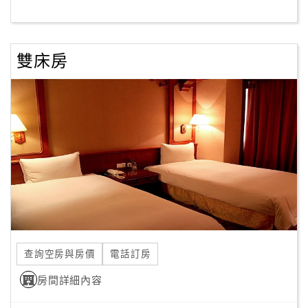
客
服
雙床房
聯
絡
單
Line
線
上
客
服
查詢空房與房價
電話訂房
紅
利
房間詳細內容
查
詢