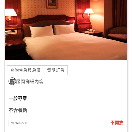
顧
客
滿
意
度
訂
單
查詢空房與房價
電話訂房
管
理
房間詳細內容
一般專案
會
員
不含餐點
帳
戶
不開放
2026/08/10