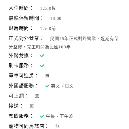
旅
伴
入住時間：
12:00後
計
最晚保留時間：
18:00
劃
退房時間：
12:00前
正式對外營業：
民國75年正式對外營業，近期有部
商
分整修，完工時間為民國100年
品
宣
外幣兌換：
傳
刷卡服務：
單車可進房：
無
外國語服務：
英文、日文
可上網：
無
接送：
無
餐飲服務：
午餐、下午茶
寵物可同房旅店：
無