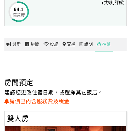
(共5則評鑑)
64.1
滿意度
網
紅
帶
你
最新
房間
設施
交通
說明
推薦
玩
玩
樂
地
房間預定
圖
建議您更改住宿日期，或選擇其它飯店。
顧
房價已內含服務費及稅金
客
服
雙人房
務