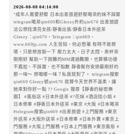
訂單異動後，訂單費用總計小於原訂單費用總計時，訂
2026-08-08 04:14:00
房者不得要求退其差額。（限原訂飯店）
"成年人需要舒壓 日本出差旅遊舒壓喝茶約妹不踩雷
五、保留住宿權益(保留住房)
telegram喝茶qin669和Gleezy外約qin670 出差旅遊
．訂房者因故辦理訂單異動，本飯店可接受
保留住宿金
洽公想找漂亮女孩/靜香出張/靜香日本外送茶
額2個月
限原訂飯店），異動完成後不得辦理取消退款。
Gleezy：qin670、Telegram：qin669、
（提出申辦日為保留起算日）
www.669jp.com 人生苦短，何必憋著 有時不是想
．訂房者使用「保留住宿金額」時，請注意！為避免飯
壞，只是想放鬆一下 壓力太大、日子太悶，來杯茶
店客滿，敬請及早計畫，如逾時未提出申辦，視同無條
剛剛好 幫助一下困難的MM渡過難關，也算積功德
件放棄訂單（住宿權益）。 （限原訂飯店使用）
不尷尬、不踩雷、也不點數 靜香幫你安排最剛好的
．每筆訂單異動限定乙次，限原訂飯店，異動完成後不
那一味～ 想喝哪一味？私我就對了。 telegram搜索
得辦理取消退款。
qin669 Gleezy號qin670 就算今天世界不溫柔，讓
．訂單異動後，訂單費用總計大於原訂單費用總計時，
她來對你好一點 ?? Google 搜尋【靜香的秘密樂
訂房者應補足差額。 限原訂飯店
園】 #風俗店 #日本外送茶 #?花妹 #酒店找小姐 #
．訂單異動後，訂單費用總計小於原訂單費用總計時，
日本修車 #靜香日本外送茶 #東京 #大阪 #日本喝茶
訂房者不得要求退其差額。限原訂飯店
#telegram搜索qin669 #出差旅遊 #上門服務 #東京
外送茶 #大阪外送茶 #日本修車 #日本外賣 #東京上
六、取消訂單
門服務 #大阪上門服務 #日本上門服務 #東京風俗 #
訂房者因故取消訂單辦理退款，依下列標準申辦：
官網669jpcom #日本風俗 #大阪風俗 #泡泡浴 #大