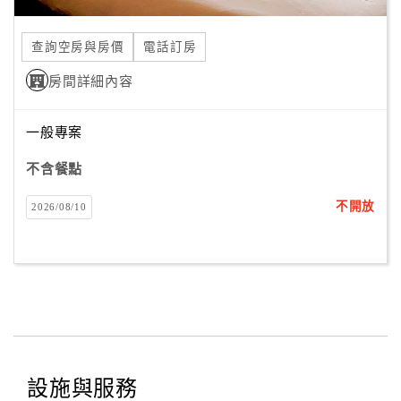
合
作
查詢空房與房價
電話訂房
提
房間詳細內容
案
一般專案
飯
店
不含餐點
合
不開放
2026/08/10
作
廠
商
合
作
設施與服務