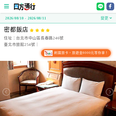
2026/08/10 - 2026/08/11
變更
四
密都飯店
方
通
住址：台北市中山區長春路246號
行
臺北市旅館254號｜
訂
刷國旅卡，旅遊金8000元等你拿！
房
台
灣
訂
房
直