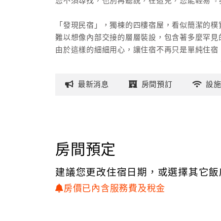
您不須尋找，也別再聽說，在這兒，您能輕易『發現
「發現民宿」，獨棟的四樓宿屋，看似簡潔的樸
難以想像內部交接的層層裝設，包含著多麼罕見
由於這樣的細細用心，讓住宿不再只是單純住宿
除了能夠沈浸在享受的無形氣氛，一種視覺上的
也會深深印記，為您的旅行日記，增添多一項精
最新
消息
房間
預訂
設
位於火車前站附近「生活機能」的熱絡，也是「
從車站步行5分鐘可達，除了增加旅遊中的種種
進而能更趨於盡興，是商務、旅遊的好住處。
房間預定
建議您更改住宿日期，或選擇其它飯
房價已內含服務費及稅金