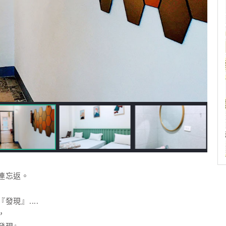
連忘返。
現』....
，