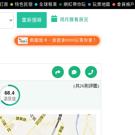
訂房
特色民宿
全球租車
網紅帶你玩
玩樂地圖
會員帳戶
用月曆看房況
重新搜尋
刷國旅卡，旅遊金8000元等你拿！
(共26則評鑑)
68.4
滿意度