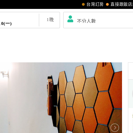
台灣訂房
直接跟飯店
1
晚
10(一)