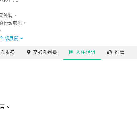
』....
實外貌，
的極致典雅，
，
真實觸動，
全部展開
彩。
施
與服務
交通
與週邊
入住
說明
推薦
發現民宿」獨特的地理特性，
便利，也能避免行程中的時間消磨，
店。