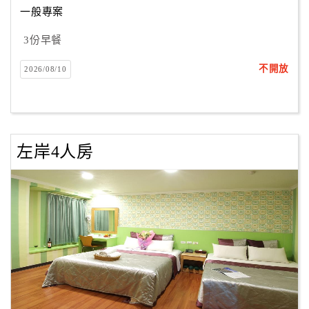
一般專案
3份早餐
訂
房
不開放
2026/08/10
Q&A
國
旅
左岸4人房
卡
訂
房
請
款
收
據