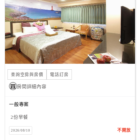
顧
客
滿
意
度
訂
單
查詢空房與房價
電話訂房
管
理
房間詳細內容
一般專案
會
員
2份早餐
帳
戶
不開放
2026/08/10