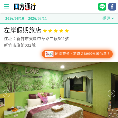
2026/08/10 - 2026/08/11
變更
四
左岸假期旅店
方
通
住址：新竹市東區中華路二段502號
行
新竹市旅館032號｜
訂
刷國旅卡，旅遊金8000元等你拿！
房
台
灣
訂
房
直