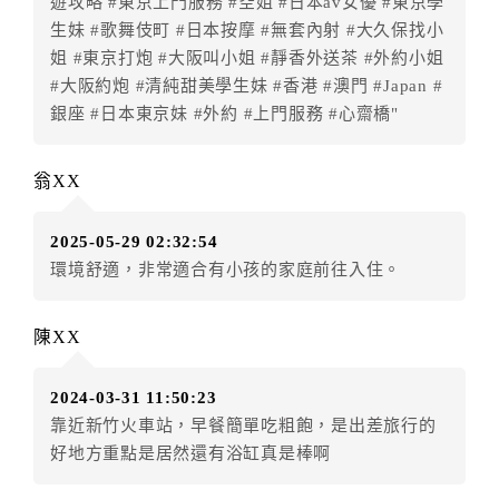
遊攻略 #東京上門服務 #空姐 #日本av女優 #東京學
之訂金將全額沒收。
生妹 #歌舞伎町 #日本按摩 #無套內射 #大久保找小
七、天候因素
姐 #東京打炮 #大阪叫小姐 #靜香外送茶 #外約小姐
住房當日遇颱風、地震等不可抗拒因素時（以氣象局發
#大阪約炮 #清純甜美學生妹 #香港 #澳門 #Japan #
布或飯店所在地縣市政府頒布狀況”停止上班上課”為判
銀座 #日本東京妹 #外約 #上門服務 #心齋橋"
定準則），以致無法順利住房，訂房者可依飯店規定變
更住房日期或退費處理之。待飯店確認無誤後，可辦理
翁XX
保留住宿權益或四方通行將
扣除訂單總額0%
為作業手續
費用，餘款退予訂房者。
2025-05-29 02:32:54
八、紅利點數/現金抵用券異動訂單說明
環境舒適，非常適合有小孩的家庭前往入住。
成功付款後如因『個人因素』導致下述異動狀況，
陳XX
旅遊紅利點數恕不退還點數。
2024-03-31 11:50:23
靠近新竹火車站，早餐簡單吃粗飽，是出差旅行的
好地方重點是居然還有浴缸真是棒啊