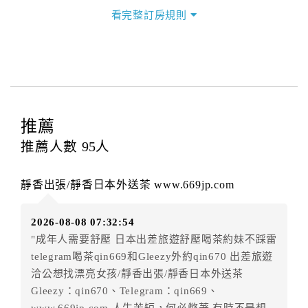
三、退房手續(Check out)
看完整訂房規則
本飯店退房時間(Check-out)為 （
中午12:00前
），訂房
者與飯店之其他交易﹝如續住、加床、餐費、小費、電
話費...等﹞所發生之費用，必須與飯店現場結清。
四、訂單異動
訂房者應於
入住前2日
（不含入住當日）提出申辦，如未
提出申辦不得異動訂單。
推薦
每筆訂單異動限定
乙
次，限原訂飯店，異動完成後不得
推薦人數
95
人
辦理取消退款。
訂單異動後，訂單費用總計大於原訂單費用總計時，訂
靜香出張/靜香日本外送茶 www.669jp.com
房者應補足差額。（限原訂飯店）
訂單異動後，訂單費用總計小於原訂單費用總計時，訂
2026-08-08 07:32:54
房者不得要求退其差額。（限原訂飯店）
"成年人需要舒壓 日本出差旅遊舒壓喝茶約妹不踩雷
五、保留住宿權益(保留住房)
telegram喝茶qin669和Gleezy外約qin670 出差旅遊
．訂房者因故辦理訂單異動，本飯店可接受
保留住宿金
洽公想找漂亮女孩/靜香出張/靜香日本外送茶
額3個月
限原訂飯店），異動完成後不得辦理取消退款。
Gleezy：qin670、Telegram：qin669、
（提出申辦日為保留起算日）