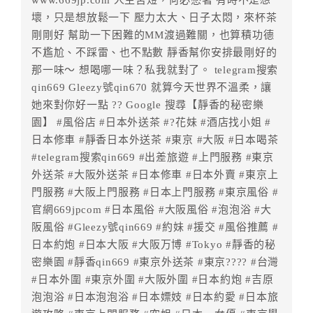
www.669jp.com 人生苦短，何必憋著 有時不是想
．訂房者使用「保留住宿金額」時，請注意！為避免飯
壞，只是想放鬆一下 壓力太大、日子太悶，來杯茶
店客滿，敬請及早計畫，如逾時未提出申辦，視同無條
剛剛好 幫助一下困難的MM渡過難關，也算積功德
件放棄訂單（住宿權益）。 （限原訂飯店使用）
不尷尬、不踩雷、也不點數 靜香幫你安排最剛好的
．每筆訂單異動限定乙次，限原訂飯店，異動完成後不
那一味～ 想喝哪一味？私我就對了。 telegram搜索
得辦理取消退款。
qin669 Gleezy號qin670 就算今天世界不溫柔，讓
．訂單異動後，訂單費用總計大於原訂單費用總計時，
她來對你好一點 ?? Google 搜尋【靜香的秘密樂
訂房者應補足差額。 限原訂飯店
園】 #風俗店 #日本外送茶 #?花妹 #酒店找小姐 #
．訂單異動後，訂單費用總計小於原訂單費用總計時，
日本修車 #靜香日本外送茶 #東京 #大阪 #日本喝茶
訂房者不得要求退其差額。限原訂飯店
#telegram搜索qin669 #出差旅遊 #上門服務 #東京
外送茶 #大阪外送茶 #日本修車 #日本外賣 #東京上
六、取消訂單
門服務 #大阪上門服務 #日本上門服務 #東京風俗 #
訂房者因故取消訂單辦理退款，依下列標準申辦：
官網669jpcom #日本風俗 #大阪風俗 #泡泡浴 #大
◎住房日7天前辦理者，訂單費用扣除總計0%為手續費
阪風俗 #Gleezy號qin669 #約妹 #援交 #風俗推薦 #
◎住房日4天前辦理者，訂單費用扣除總計25%為手續費
日本約炮 #日本大阪 #大阪万博 #Tokyo #靜香的秘
◎住房日1天前辦理者，訂單費用扣除總計45%為手續費
密樂園 #靜香qin669 #東京外送茶 #東京???? #台灣
◎住房日當日辦理者，訂單費用扣除總計100%為手續費
#日本外圍 #東京外圍 #大阪外圍 #日本約炮 #吉原
◎住房日當日不得辦理。
泡泡浴 #日本泡泡浴 #日本嫖妓 #日本約愛 #日本旅
◎住房日當日未辦理入住手續者，視同住房，已付訂單