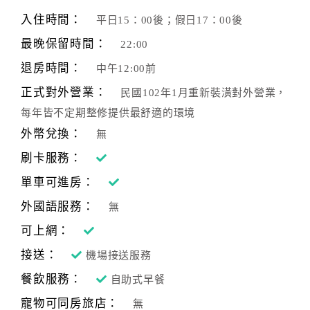
旅
伴
入住時間：
平日15：00後；假日17：00後
計
最晚保留時間：
22:00
劃
退房時間：
中午12:00前
正式對外營業：
民國102年1月重新裝潢對外營業，
商
每年皆不定期整修提供最舒適的環境
品
宣
外幣兌換：
無
傳
刷卡服務：
單車可進房：
外國語服務：
無
可上網：
接送：
機場接送服務
餐飲服務：
自助式早餐
寵物可同房旅店：
無