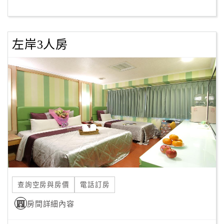
客
服
左岸3人房
聯
絡
單
Line
線
上
客
服
查詢空房與房價
電話訂房
紅
利
房間詳細內容
查
詢