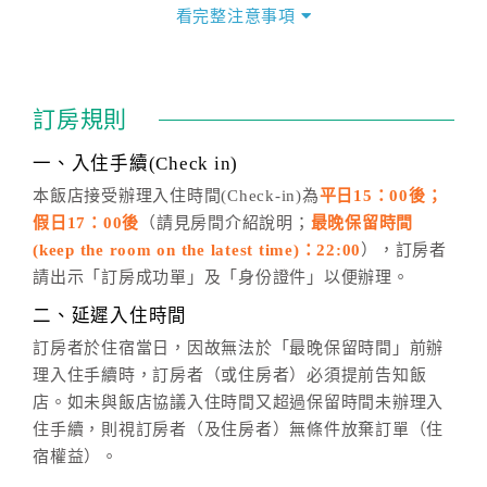
價」之當日價格為標準。
看完整注意事項
四、訂單異動
訂房成功後，訂房者如需異動內容，須於住房前在四方
通行「客服聯絡單」提出申辦，四方通行
恕不接受以電
訂房規則
話方式異動
訂單。
※非客服時間之申辦異動，皆為次日計算及辦理。
一、入住手續(Check in)
五、客服時間
本飯店接受辦理入住時間(Check-in)為
平日15：00後；
假日17：00後
（請見房間介紹說明；
最晚保留時間
週一至週日，上午9:00～晚上6:00
(keep the room on the latest time)：22:00
），訂房者
六、聯絡方式
請出示「訂房成功單」及「身份證件」以便辦理。
週一至週日：
客服聯絡單
、
LINE@
、電話：
二、延遲入住時間
(07)9682715 。
訂房者於住宿當日，因故無法於「最晚保留時間」前辦
理入住手續時，訂房者（或住房者）必須提前告知飯
店。如未與飯店協議入住時間又超過保留時間未辦理入
住手續，則視訂房者（及住房者）無條件放棄訂單（住
宿權益）。