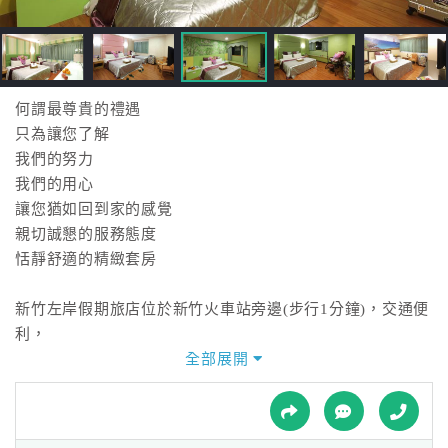
接
跟
飯
店
訂
何謂最尊貴的禮遇
房
只為讓您了解
HOT
我們的努力
我們的用心
讓您猶如回到家的感覺
特
親切誠懇的服務態度
色
恬靜舒適的精緻套房
民
宿
新竹左岸假期旅店位於新竹火車站旁邊(步行1分鐘)，交通便
利，
緊鄰大遠百及SOGO百貨、新光三越百貨商圈，更有不少的
全部展開
全
名勝景點
球
如：城隍廟小吃、新竹港南濱海風景區、新竹漁港漁產品直
租
車
銷中心、漁港環保公園...等。