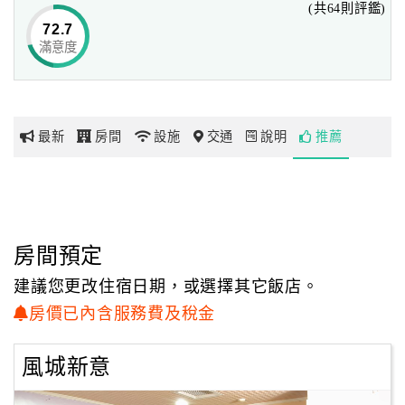
(共64則評鑑)
夜晚閒暇之餘，逛街或看電影、吃宵夜，都非常方便，
72.7
讓您可品嚐道地新竹風味小吃及體驗新竹特殊人文風情，
滿意度
網
又能獨佔寧靜與私密的個人休憩空間。
紅
帶
新竹市左岸假期旅店為新開幕新裝潢之飯店，房間乾淨整
你
齊，光線充足，
最新
房間
設施
交通
說明
推薦
玩
且通過消防安檢合格讓您可以安心住宿，滿足您洽公及處理
公務之需求，
還有櫃檯服務親切，讓您有賓至如歸的感覺。
玩
旅館業編號：032
樂
地
房間預定
圖
建議您更改住宿日期，或選擇其它飯店。
顧
房價已內含服務費及稅金
客
服
風城新意
務