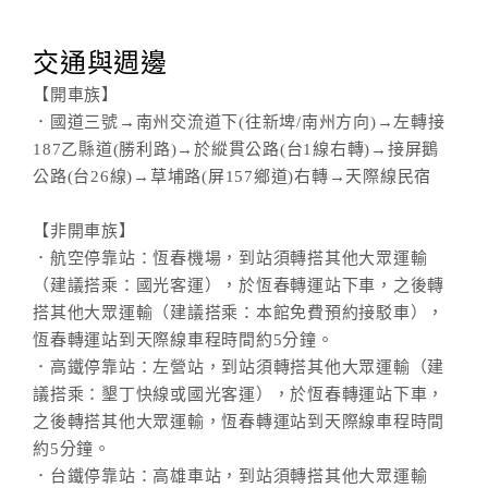
交通與週邊
【開車族】
．國道三號→南州交流道下(往新埤/南州方向)→左轉接
187乙縣道(勝利路)→於縱貫公路(台1線右轉)→接屏鵝
公路(台26線)→草埔路(屏157鄉道)右轉→天際線民宿
【非開車族】
．航空停靠站：恆春機場，到站須轉搭其他大眾運輸
（建議搭乘：國光客運），於恆春轉運站下車，之後轉
搭其他大眾運輸（建議搭乘：本館免費預約接駁車），
恆春轉運站到天際線車程時間約5分鐘。
．高鐵停靠站：左營站，到站須轉搭其他大眾運輸（建
議搭乘：墾丁快線或國光客運），於恆春轉運站下車，
之後轉搭其他大眾運輸，恆春轉運站到天際線車程時間
約5分鐘。
．台鐵停靠站：高雄車站，到站須轉搭其他大眾運輸