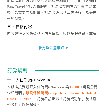
訂房者於四方通行交易之紀錄與相關作業，由四方通行
EasyTravel客服人員服務。訂房者於四方通行交易完成
後，如需要異動訂單，訂房者必以「四方通行」為優先
連絡對象。
三、價格內容
四方通行之公佈價格，包含房價、稅額及服務費。客房
價格隨季節及人文活動而異動，以選項「查詢空房與房
價」之當日價格為標準。
看完整注意事項
四、訂單異動
訂房成功後，訂房者如需異動內容，須於住房前在四方
通行「客服聯絡單」提出申辦，四方通行
恕不接受以電
訂房規則
話方式異動
訂單。
※非客服時間之申辦異動，皆為次日計算及辦理。
一、入住手續(Check in)
五、客服時間
本飯店接受辦理入住時間(Check-in)為
15:00
（請見房間
介紹說明；
最晚保留時間(keep the room on the latest
週一至週日，上午9:00～晚上6:00
time)：18:00
），訂房者請出示「訂房成功單」及「身
六、聯絡方式
份證件」以便辦理。