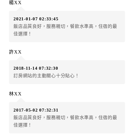
楊XX
房者應補足差額。（限原訂飯店）
訂單異動後，訂單費用總計小於原訂單費用總計時，訂
2021-01-07 02:33:45
房者不得要求退其差額。（限原訂飯店）
飯店品質良好，服務親切，餐飲水準高，住宿的最
五、保留住宿權益(保留住房)
佳選擇！
．訂房者因故辦理訂單異動，本飯店可接受
保留住宿金
額3個月
限原訂飯店），異動完成後不得辦理取消退款。
許XX
（提出申辦日為保留起算日）
．訂房者使用「保留住宿金額」時，請注意！為避免飯
2018-11-14 07:32:30
店客滿，敬請及早計畫，如逾時未提出申辦，視同無條
訂房網站的主動關心十分貼心！
件放棄訂單（住宿權益）。 （限原訂飯店使用）
．每筆訂單異動限定乙次，限原訂飯店，異動完成後不
得辦理取消退款。
林XX
．訂單異動後，訂單費用總計大於原訂單費用總計時，
訂房者應補足差額。 限原訂飯店
2017-05-02 07:32:31
．訂單異動後，訂單費用總計小於原訂單費用總計時，
飯店品質良好，服務親切，餐飲水準高，住宿的最
訂房者不得要求退其差額。限原訂飯店
佳選擇！
六、取消訂單