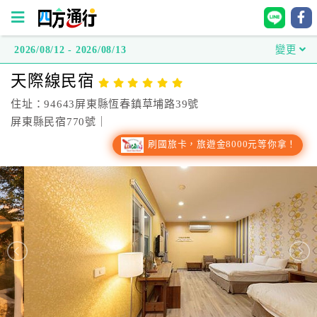
2026/08/12 - 2026/08/13
變更
四
天際線民宿
方
通
住址：94643屏東縣恆春鎮草埔路39號
行
屏東縣民宿770號｜
訂
刷國旅卡，旅遊金8000元等你拿！
房
台
灣
訂
房
直