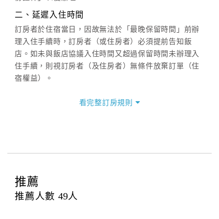
週一至週日：
客服聯絡單
、
LINE@
、電話：
二、延遲入住時間
(07)9682715 。
訂房者於住宿當日，因故無法於「最晚保留時間」前辦
理入住手續時，訂房者（或住房者）必須提前告知飯
店。如未與飯店協議入住時間又超過保留時間未辦理入
住手續，則視訂房者（及住房者）無條件放棄訂單（住
宿權益）。
三、退房手續(Check out)
看完整訂房規則
本飯店退房時間(Check-out)為 （
上午11:00
），訂房者
與飯店之其他交易﹝如續住、加床、餐費、小費、電話
費...等﹞所發生之費用，必須與飯店現場結清。
四、訂單異動
訂房者應於
入住前8日
（不含入住當日）提出申辦，如未
提出申辦不得異動訂單。
推薦
每筆訂單異動限定
乙
次，限原訂飯店，異動完成後不得
推薦人數
49
人
辦理取消退款。
訂單異動後，訂單費用總計大於原訂單費用總計時，訂