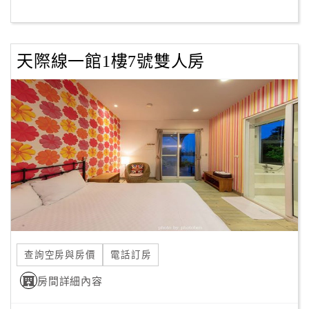
客
服
天際線一館1樓7號雙人房
聯
絡
單
Line
線
上
客
服
查詢空房與房價
電話訂房
紅
利
房間詳細內容
查
詢