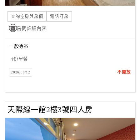
合
作
查詢空房與房價
電話訂房
提
房間詳細內容
案
一般專案
飯
店
4份早餐
合
不開放
2026/08/12
作
廠
商
天際線一館2樓3號四人房
合
作