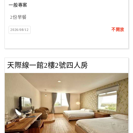
一般專案
2份早餐
訂
房
不開放
2026/08/12
Q&A
國
旅
天際線一館2樓2號四人房
卡
訂
房
請
款
收
據