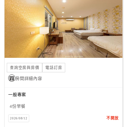
顧
客
滿
意
度
訂
單
查詢空房與房價
電話訂房
管
理
房間詳細內容
一般專案
會
員
4份早餐
帳
戶
不開放
2026/08/12