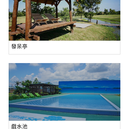
發呆亭
戲水池