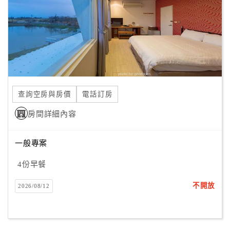
旅
伴
計
劃
商
品
查詢空房與房價
電話訂房
宣
傳
房間詳細內容
一般專案
4份早餐
不開放
2026/08/12