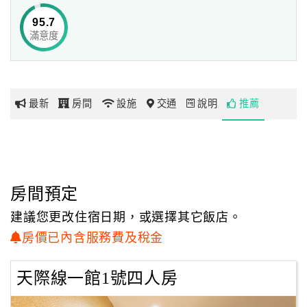
95.7
早晨黃昏草原上散步
滿意度
網
迎接你的是早上草皮上的露珠
紅
也許你早就遺忘露珠是什麼了
帶
你
生活存在壓力
最新
房間
設施
交通
說明
推薦
玩
生活存在美夢
skyline沒有壓力
skyline想為你實現美夢
玩
樂
地
房間預定
圖
建議您更改住宿日期，或選擇其它飯店。
顧
房價已內含服務費及稅金
客
服
天際線一館1號四人房
務