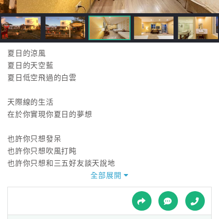
接
跟
飯
店
訂
夏日的涼風
房
夏日的天空藍
HOT
夏日低空飛過的白雲
天際線的生活
特
在於你實現你夏日的夢想
色
民
也許你只想發呆
宿
也許你只想吹風打盹
也許你只想和三五好友談天說地
再來個烤肉聚會
全部展開
全
也曾想過在湖邊木椅上看報
球
也曾想過早起看日出
租
車
是否也曾想過看許久不見的落日晚霞