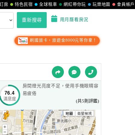
訂房
特色民宿
全球租車
網紅帶你玩
玩樂地圖
會員帳戶
用月曆看房況
重新搜尋
刷國旅卡，旅遊金8000元等你拿！
房間燈光亮度不足，使用手機眼睛容
76.4
易疲倦
滿意度
(共5則評鑑)