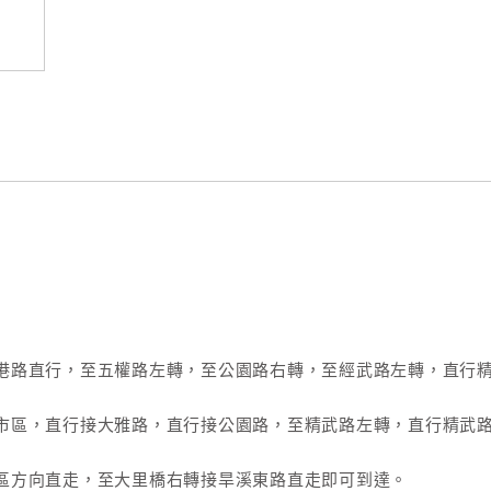
港路直行，至五權路左轉，至公園路右轉，至經武路左轉，直行
市區，直行接大雅路，直行接公園路，至精武路左轉，直行精武
區方向直走，至大里橋右轉接旱溪東路直走即可到達。