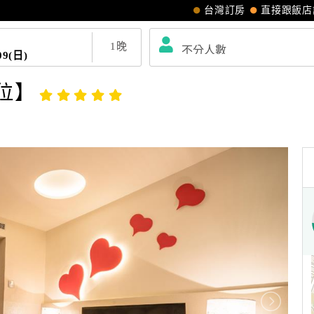
台灣訂房
直接跟飯店
1
晚
09(日)
位】