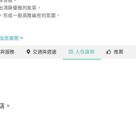
等景點。
出清靜優雅的氣質，
，形成一股高雅幽密的氛圍，
務，
全部展開
溫馨的環境。
施
與服務
交通
與週邊
入住
說明
推薦
雅歐式的風格、
多采的風貌滿足您不同的需求，
隱私空間。
次的到訪。
店。