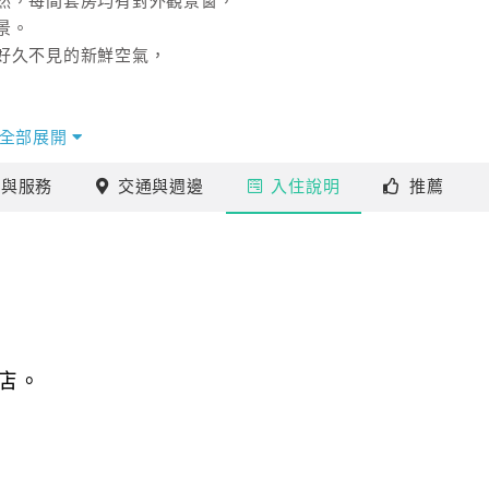
然，每間套房均有對外觀景窗，
景。
好久不見的新鮮空氣，
全部展開
施
與服務
交通
與週邊
入住
說明
推薦
店。