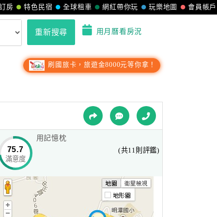
訂房
特色民宿
全球租車
網紅帶你玩
玩樂地圖
會員帳戶
用月曆看房況
重新搜尋
刷國旅卡，旅遊金8000元等你拿！
用記憶枕
75.7
(共11則評鑑)
滿意度