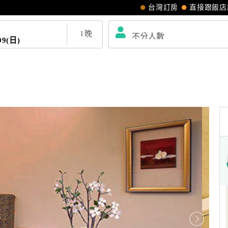
台灣訂房
直接跟飯店
1
晚
09(日)