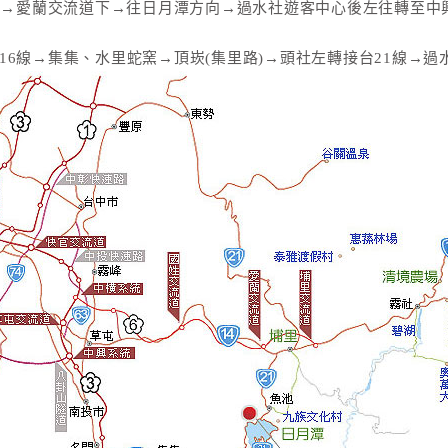
號)→愛蘭交流道下→往日月潭方向→過水社遊客中心後左往轉至中
16線→集集、水里蛇窯→頂崁(集里路)→頭社左轉接台21線→