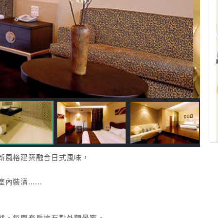
新風格建築融合日式風味，
潢......