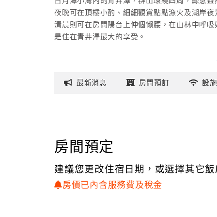
日月潭小灣內的青井澤，群山環繞四周，綠意盎
夜晚可在頂樓小酌、細細觀賞點點漁火及湖岸夜
清晨則可在房間陽台上伸個懶腰，在山林中呼吸
是住在青井澤最大的享受。
最新
消息
房間
預訂
設
房間預定
建議您更改住宿日期，或選擇其它飯
房價已內含服務費及稅金