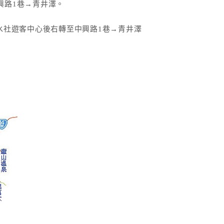
興路1巷→青井澤。
過水社遊客中心後右轉至中興路1巷→青井澤