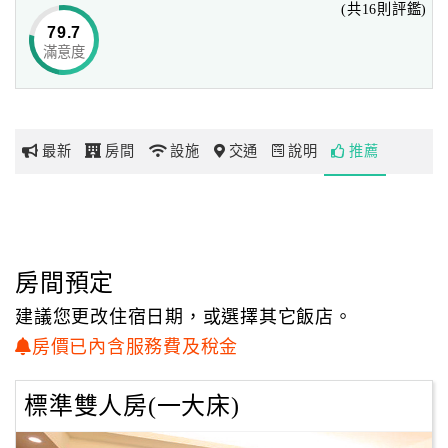
(共16則評鑑)
夢時代及阪急百貨約20鐘車程。旗津渡船生猛海鮮約20分鐘
79.7
車程。
滿意度
網
紅
盛薈飯店親切、用心服務的團隊，期待您的光臨！
帶
你
最新
房間
設施
交通
說明
推薦
玩
玩
樂
地
房間預定
圖
建議您更改住宿日期，或選擇其它飯店。
顧
房價已內含服務費及稅金
客
服
標準雙人房(一大床)
務