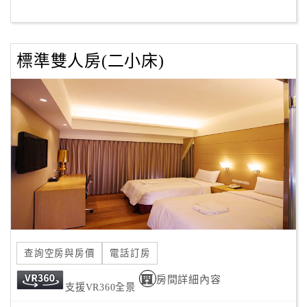
客
服
標準雙人房(二小床)
聯
絡
單
Line
線
上
客
服
查詢空房與房價
電話訂房
紅
利
房間詳細內容
支援VR360全景
查
詢