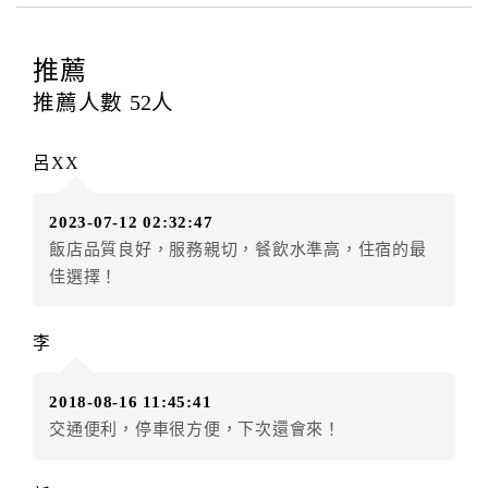
四、訂單異動
訂房者應於
入住前2日
（不含入住當日）提出申辦，如未
提出申辦不得異動訂單。
推薦
每筆訂單異動限定
乙
次，限原訂飯店，異動完成後不得
推薦人數
52
人
辦理取消退款。
訂單異動後，訂單費用總計大於原訂單費用總計時，訂
呂XX
房者應補足差額。（限原訂飯店）
訂單異動後，訂單費用總計小於原訂單費用總計時，訂
2023-07-12 02:32:47
房者不得要求退其差額。（限原訂飯店）
飯店品質良好，服務親切，餐飲水準高，住宿的最
五、保留住宿權益(保留住房)
佳選擇！
．訂房者因故辦理訂單異動，本飯店可接受
保留住宿金
額12個月
限原訂飯店），異動完成後不得辦理取消退
李
款。（提出申辦日為保留起算日）
．訂房者使用「保留住宿金額」時，請注意！為避免飯
2018-08-16 11:45:41
店客滿，敬請及早計畫，如逾時未提出申辦，視同無條
交通便利，停車很方便，下次還會來！
件放棄訂單（住宿權益）。 （限原訂飯店使用）
．每筆訂單異動限定乙次，限原訂飯店，異動完成後不