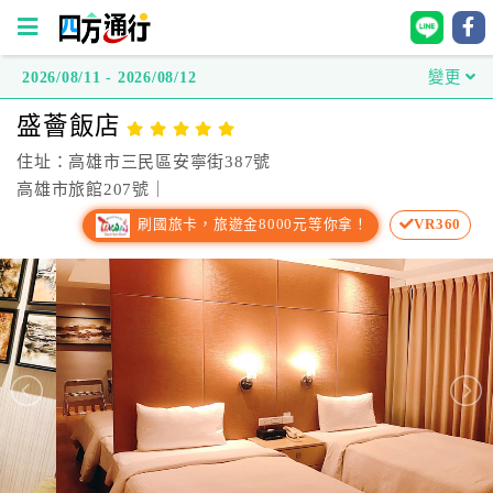
2026/08/11 - 2026/08/12
變更
四
盛薈飯店
方
通
住址：高雄市三民區安寧街387號
行
高雄市旅館207號｜
訂
刷國旅卡，旅遊金8000元等你拿！
VR360
房
台
灣
訂
房
直