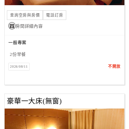
合
作
查詢空房與房價
電話訂房
提
房間詳細內容
案
一般專案
飯
店
2份早餐
合
不開放
2026/08/11
作
廠
商
豪華一大床(無窗)
合
作