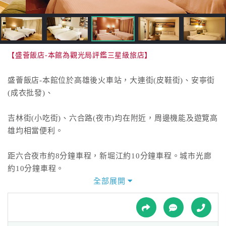
接
跟
飯
店
訂
【盛薈飯店-本館為觀光局評鑑三星級旅店】
房
HOT
盛薈飯店-本館位於高雄後火車站，大連街(皮鞋街)、安寧街
(成衣批發)、
特
吉林街(小吃街)、六合路(夜市)均在附近，周邊機能及遊覽高
色
雄均相當便利。
民
宿
距六合夜市約8分鐘車程，新堀江約10分鐘車程。城市光廊
約10分鐘車程。
全部展開
全
愛河約15分鐘車程，漢神巨蛋、瑞豐夜市及高鐵約15分鐘車
球
程。
租
車