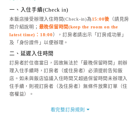
話方式異動
訂單。
※非客服時間之申辦異動，皆為次日計算及辦理。
一、入住手續(Check in)
五、客服時間
本飯店接受辦理入住時間(Check-in)為
15:00後
（請見房
間介紹說明；
最晚保留時間(keep the room on the
週一至週日，上午9:00～晚上6:00
latest time)：18:00
），訂房者請出示「訂房成功單」
六、聯絡方式
及「身份證件」以便辦理。
週一至週日：
客服聯絡單
、
LINE@
、電話：
二、延遲入住時間
(07)9682715 。
訂房者於住宿當日，因故無法於「最晚保留時間」前辦
理入住手續時，訂房者（或住房者）必須提前告知飯
店。如未與飯店協議入住時間又超過保留時間未辦理入
住手續，則視訂房者（及住房者）無條件放棄訂單（住
宿權益）。
三、退房手續(Check out)
看完整訂房規則
本飯店退房時間(Check-out)為 （
11:00前
），訂房者與
飯店之其他交易﹝如續住、加床、餐費、小費、電話
費...等﹞所發生之費用，必須與飯店現場結清。