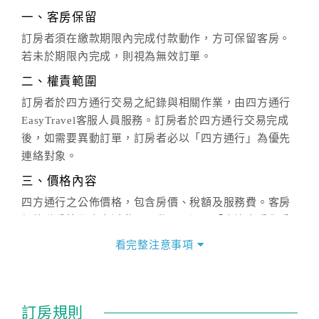
一、客房保留
訂房者須在繳款期限內完成付款動作，方可保留客房。
若未於期限內完成，則視為無效訂單。
二、權責範圍
訂房者於四方通行交易之紀錄與相關作業，由四方通行
EasyTravel客服人員服務。訂房者於四方通行交易完成
後，如需要異動訂單，訂房者必以「四方通行」為優先
連絡對象。
三、價格內容
四方通行之公佈價格，包含房價、稅額及服務費。客房
價格隨季節及人文活動而異動，以選項「查詢空房與房
價」之當日價格為標準。
看完整注意事項
四、訂單異動
訂房成功後，訂房者如需異動內容，須於住房前在四方
通行「客服聯絡單」提出申辦，四方通行
恕不接受以電
訂房規則