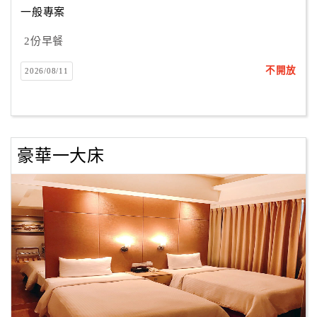
一般專案
2份早餐
訂
房
不開放
2026/08/11
Q&A
國
旅
豪華一大床
卡
訂
房
請
款
收
據