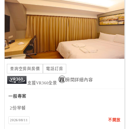
顧
客
滿
意
度
訂
單
查詢空房與房價
電話訂房
管
理
房間詳細內容
支援VR360全景
一般專案
會
員
2份早餐
帳
戶
不開放
2026/08/11