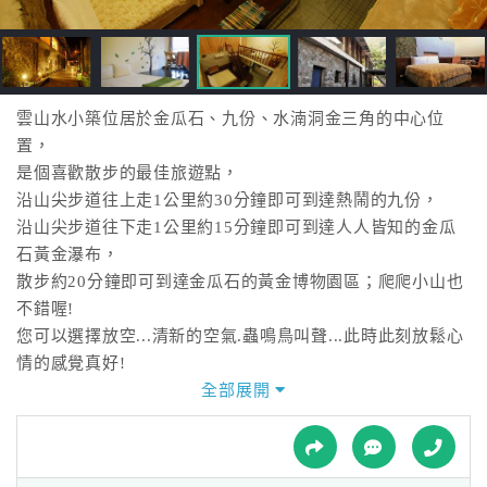
接
跟
飯
店
訂
雲山水小築位居於金瓜石、九份、水湳洞金三角的中心位
房
置，
HOT
是個喜歡散步的最佳旅遊點，
沿山尖步道往上走1公里約30分鐘即可到達熱鬧的九份，
沿山尖步道往下走1公里約15分鐘即可到達人人皆知的金瓜
特
石黃金瀑布，
色
散步約20分鐘即可到達金瓜石的黃金博物園區；爬爬小山也
民
不錯喔!
宿
您可以選擇放空...清新的空氣.蟲鳴鳥叫聲...此時此刻放鬆心
情的感覺真好!
徹底地放鬆自己，毌需遠赴海外跋山涉水，於此即可享受大
全部展開
全
自然的美妙!
球
租
車