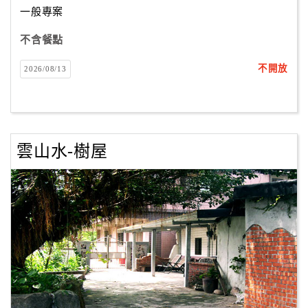
一般專案
不含餐點
訂
房
不開放
2026/08/13
Q&A
國
旅
雲山水-樹屋
卡
訂
房
請
款
收
據