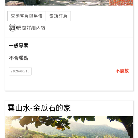
合
作
查詢空房與房價
電話訂房
提
房間詳細內容
案
一般專案
飯
店
不含餐點
合
不開放
2026/08/13
作
廠
商
雲山水-金瓜石的家
合
作