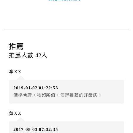
本飯店退房時間(Check-out)為 （
上午11:00
），訂房者
與飯店之其他交易﹝如續住、加床、餐費、小費、電話
費...等﹞所發生之費用，必須與飯店現場結清。
四、訂單異動
訂房者應於
入住前2日
（不含入住當日）提出申辦，如未
提出申辦不得異動訂單。
推薦
每筆訂單異動限定
乙
次，限原訂飯店，異動完成後不得
推薦人數
42
人
辦理取消退款。
訂單異動後，訂單費用總計大於原訂單費用總計時，訂
李XX
房者應補足差額。（限原訂飯店）
訂單異動後，訂單費用總計小於原訂單費用總計時，訂
2019-01-02 01:22:53
房者不得要求退其差額。（限原訂飯店）
價格合理，物超所值，值得推薦的好飯店！
五、保留住宿權益(保留住房)
．訂房者因故辦理訂單異動，本飯店可接受
保留住宿金
黃XX
額3個月
限原訂飯店），異動完成後不得辦理取消退款。
（提出申辦日為保留起算日）
2017-08-03 07:32:35
．訂房者使用「保留住宿金額」時，請注意！為避免飯