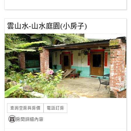
客
服
雲山水-山水庭園(小房子)
聯
絡
單
Line
線
上
客
服
查詢空房與房價
電話訂房
紅
利
房間詳細內容
查
詢