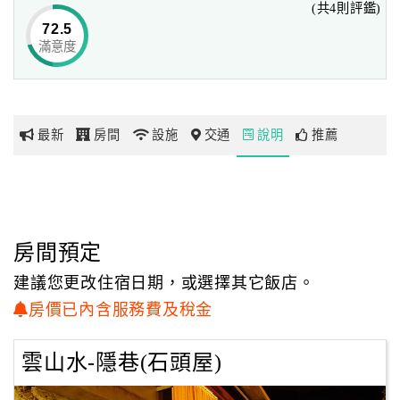
(共4則評鑑)
“雲山水”由石山里里長阿正創立於1995年，
72.5
經過多年的努力，終於讓民宿遍地開花，
滿意度
網
民宿界的前輩熱愛臺灣，用心經營民宿讓國內外愛臺灣的朋友享
紅
受臺灣的美，
帶
臺灣的美豈是用文字可以形容，唯有親自體驗民宿才能明瞭民宿
你
可愛之處…
最新
房間
設施
交通
說明
推薦
玩
玩
樂
地
房間預定
圖
建議您更改住宿日期，或選擇其它飯店。
顧
房價已內含服務費及稅金
客
服
雲山水-隱巷(石頭屋)
務