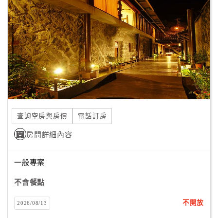
顧
客
滿
意
度
訂
單
查詢空房與房價
電話訂房
管
理
房間詳細內容
一般專案
會
員
不含餐點
帳
戶
不開放
2026/08/13