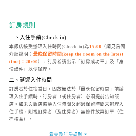
四、訂單異動
訂房成功後，訂房者如需異動內容，須於住房前在四方
通行「客服聯絡單」提出申辦，四方通行
恕不接受以電
訂房規則
話方式異動
訂單。
※非客服時間之申辦異動，皆為次日計算及辦理。
一、入住手續(Check in)
五、客服時間
本飯店接受辦理入住時間(Check-in)為
15:00
（請見房間
介紹說明；
最晚保留時間(keep the room on the latest
週一至週日，上午9:00～晚上6:00
time)：20:00
），訂房者請出示「訂房成功單」及「身
六、聯絡方式
份證件」以便辦理。
週一至週日：
客服聯絡單
、
LINE@
、電話：
二、延遲入住時間
(07)9682715 。
訂房者於住宿當日，因故無法於「最晚保留時間」前辦
理入住手續時，訂房者（或住房者）必須提前告知飯
店。如未與飯店協議入住時間又超過保留時間未辦理入
住手續，則視訂房者（及住房者）無條件放棄訂單（住
宿權益）。
三、退房手續(Check out)
看完整訂房規則