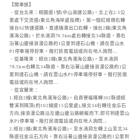
【開車族】
．從台北來：經國道1號(中山高速公路)，北上在2.5公
里處下交流道(東北角海岸處指標)，第一個紅綠燈右轉
接台62快速道路，直達瑞濱出口右轉，接台2線(東北角
濱海公路)，於水湳洞78.5km處右轉接北34縣道，靠右
沿著山邊接浪漫公路約1公里到達石山橋，請在雲山水
P1停車場停好車，撥打民宿電話或向在地人詢問…
．從基隆來：經台2線(東北角濱海公路)，至水湳洞
78.5km右轉北34縣道，靠右沿著山邊接浪漫公路約1公
里到達石山橋，請在雲山水P1停車場停好車，撥打民宿
電話或向在地人詢問…
．從宜蘭來：
1.經台2線(東北角濱海公路)，自貢寮福隆轉102縣道經
雙溪到隔頂(約102線道15公里處),接北34右轉往金瓜石
方向,接浪漫公路沿左邊山邊沿路蜿蜒而下,即可到達雲山
水P1停車場。撥打民宿電話或向在地人詢問…
2.經台2線(東北角濱海公路)，至水湳洞左轉上山至北34
縣道往金瓜石方向，靠右沿著山邊接浪漫公路約1公里到