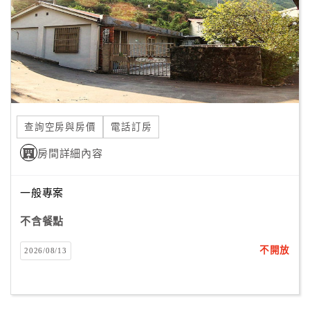
旅
伴
計
劃
商
品
查詢空房與房價
電話訂房
宣
傳
房間詳細內容
一般專案
不含餐點
不開放
2026/08/13