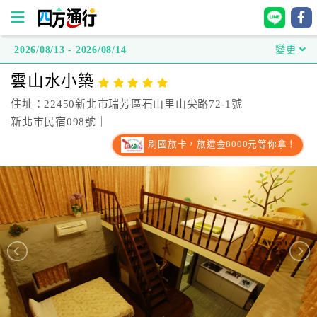
2026/08/13 - 2026/08/14
變更
四
雲山水小築
方
通
住址：22450新北市瑞芳區石山里山尖路72-1號
行
新北市民宿098號｜
訂
刷國旅卡，旅遊金8000元等你拿！
房
台
灣
訂
房
直