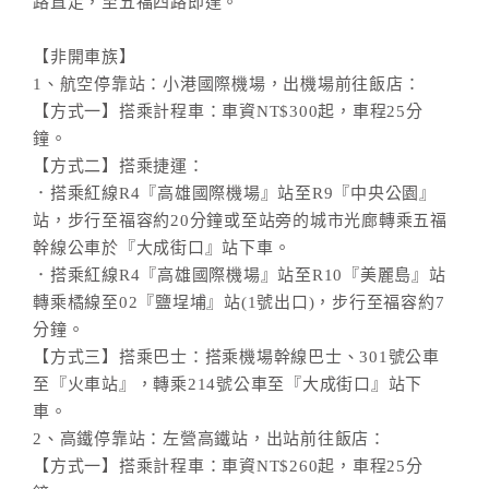
路直走，至五福四路即達。
【非開車族】
1、航空停靠站：小港國際機場，出機場前往飯店：
【方式一】搭乘計程車：車資NT$300起，車程25分
鐘。
【方式二】搭乘捷運：
．搭乘紅線R4『高雄國際機場』站至R9『中央公園』
站，步行至福容約20分鐘或至站旁的城市光廊轉乘五福
幹線公車於『大成街口』站下車。
．搭乘紅線R4『高雄國際機場』站至R10『美麗島』站
轉乘橘線至02『鹽埕埔』站(1號出口)，步行至福容約7
分鐘。
【方式三】搭乘巴士：搭乘機場幹線巴士、301號公車
至『火車站』，轉乘214號公車至『大成街口』站下
車。
2、高鐵停靠站：左營高鐵站，出站前往飯店：
【方式一】搭乘計程車：車資NT$260起，車程25分