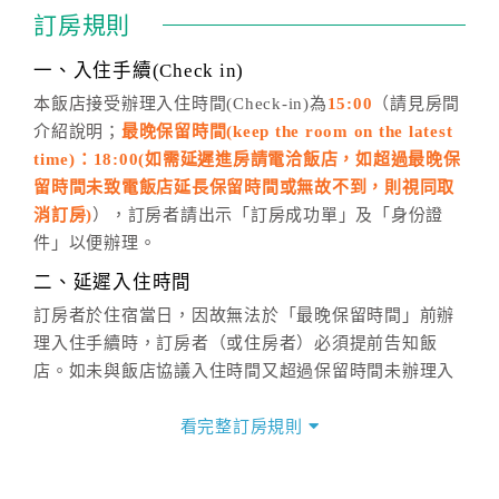
通行「客服聯絡單」提出申辦，四方通行
恕不接受以電
訂房規則
話方式異動
訂單。
※非客服時間之申辦異動，皆為次日計算及辦理。
一、入住手續(Check in)
五、客服時間
本飯店接受辦理入住時間(Check-in)為
15:00
（請見房間
介紹說明；
最晚保留時間(keep the room on the latest
週一至週日，上午9:00～晚上6:00
time)：18:00(如需延遲進房請電洽飯店，如超過最晚保
六、聯絡方式
留時間未致電飯店延長保留時間或無故不到，則視同取
週一至週日：
客服聯絡單
、
LINE@
、電話：
消訂房)
），訂房者請出示「訂房成功單」及「身份證
(07)9682715 。
件」以便辦理。
二、延遲入住時間
訂房者於住宿當日，因故無法於「最晚保留時間」前辦
理入住手續時，訂房者（或住房者）必須提前告知飯
店。如未與飯店協議入住時間又超過保留時間未辦理入
住手續，則視訂房者（及住房者）無條件放棄訂單（住
宿權益）。
看完整訂房規則
三、退房手續(Check out)
本飯店退房時間(Check-out)為 （
11:00
），訂房者與飯