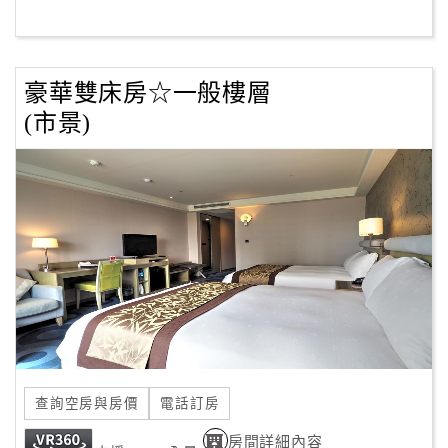
訂
豪華雙床房☆一般樓層
房
Q&A
(市景)
國
旅
卡
訂
房
請
款
收
查詢空房與房價
電話訂房
據
房間詳細內容