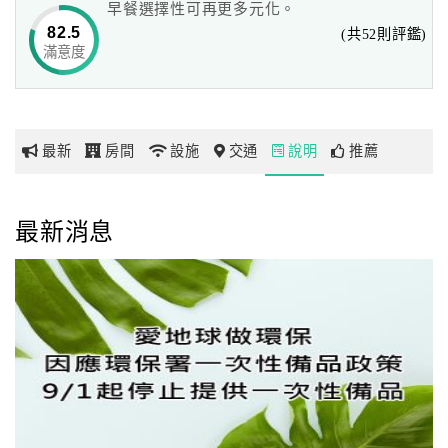
早餐選擇性可再更多元化。
從制高點一覽海洋之都，凡塵喧囂瞬間落盡，是專屬的私密
82.5
(共52則評鑑)
景點，
滿意度
網
輕啜著一杯紅酒，一天奔波幻化為心中的滿足。
紅
帶
周邊景點多元，潺潺清流的愛河，多元的休閒藝文活動，值
你
得在此度過悠閒時光；
最新
房間
設施
交通
說明
推薦
玩
氛圍優雅的和平公園，吸引雙雙儷人來此拍攝婚紗；
如意橋在夜裡恍若發著光的河流，浪漫美麗。
真愛碼頭以雙座風帆的特殊造型，分別對著高雄市區及旗津
玩
最新消息
渡輪碼頭，
樂
來到福容可欣賞高雄摩天大樓林立的現代都市風貌，
地
也可眺望高雄海港體驗大船入港的震撼，白天、夜晚各具不
圖
同的風貌。
顧
客
服
務