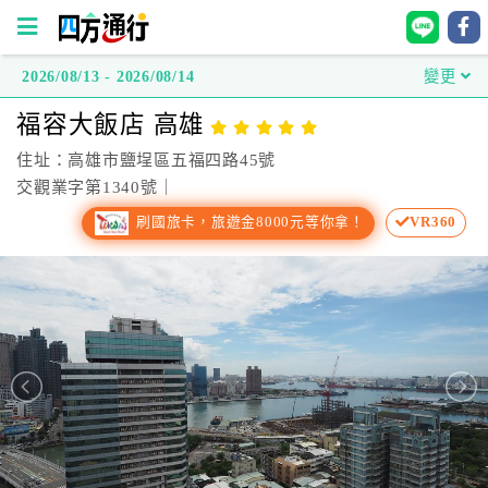
2026/08/13 - 2026/08/14
變更
四
福容大飯店 高雄
方
通
住址：高雄市鹽埕區五福四路45號
行
交觀業字第1340號｜
訂
刷國旅卡，旅遊金8000元等你拿！
VR360
房
台
灣
訂
房
直