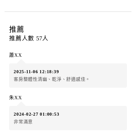
店之其他交易﹝如續住、加床、餐費、小費、電話費...
等﹞所發生之費用，必須與飯店現場結清。
四、訂單異動
推薦
訂房者應於
入住前2日
（不含入住當日）提出申辦，如未
推薦人數
57
人
提出申辦不得異動訂單。
每筆訂單異動限定
乙
次，限原訂飯店，異動完成後不得
蕭XX
辦理取消退款。
訂單異動後，訂單費用總計大於原訂單費用總計時，訂
2025-11-06 12:18:39
房者應補足差額。（限原訂飯店）
客房整體性清幽、乾淨、舒適感佳。
訂單異動後，訂單費用總計小於原訂單費用總計時，訂
房者不得要求退其差額。（限原訂飯店）
朱XX
五、保留住宿權益(保留住房)
．訂房者因故辦理訂單異動，本飯店可接受
保留住宿金
2024-02-27 01:00:53
額12個月
限原訂飯店），異動完成後不得辦理取消退
非常滿意
款。（提出申辦日為保留起算日）
．訂房者使用「保留住宿金額」時，請注意！為避免飯