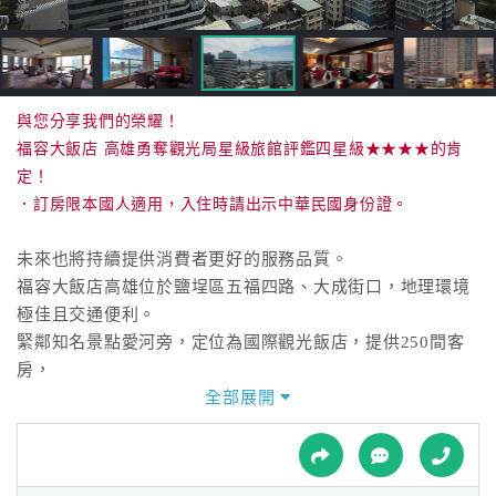
接
跟
飯
店
訂
與您分享我們的榮耀！
房
福容大飯店 高雄勇奪觀光局星級旅館評鑑四星級★★★★的肯
HOT
定！
．訂房限本國人適用，入住時請出示中華民國身份證。
特
未來也將持續提供消費者更好的服務品質。
色
福容大飯店高雄位於鹽埕區五福四路、大成街口，地理環境
民
極佳且交通便利。
宿
緊鄰知名景點愛河旁，定位為國際觀光飯店，提供250間客
房，
設施包括游泳池、三溫暖、健身中心等，並提供全館無線上
全部展開
全
網服務，備極貼心；
球
專為頂級消費者設計的尊榮樓層，提供氣派奢華的舒適環
租
車
境，