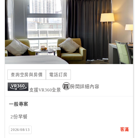
客
服
聯
絡
單
Line
線
查詢空房與房價
電話訂房
上
客
房間詳細內容
支援VR360全景
服
一般專案
紅
2份早餐
利
查
客滿
2026/08/13
詢