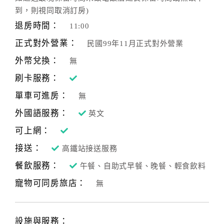
旅
到，則視同取消訂房)
伴
計
退房時間：
11:00
劃
正式對外營業：
民國99年11月正式對外營業
外幣兌換：
無
商
刷卡服務：
品
單車可進房：
宣
無
傳
外國語服務：
英文
可上網：
接送：
高鐵站接送服務
餐飲服務：
午餐、自助式早餐、晚餐、輕食飲料
寵物可同房旅店：
無
設施與服務：