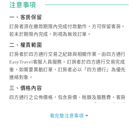
注意事項
一、客房保留
訂房者須在繳款期限內完成付款動作，方可保留客房。
若未於期限內完成，則視為無效訂單。
二、權責範圍
訂房者於四方通行交易之紀錄與相關作業，由四方通行
EasyTravel客服人員服務。訂房者於四方通行交易完成
後，如需要異動訂單，訂房者必以「四方通行」為優先
連絡對象。
三、價格內容
四方通行之公佈價格，包含房價、稅額及服務費。客房
價格隨季節及人文活動而異動，以選項「查詢空房與房
價」之當日價格為標準。
看完整注意事項
四、訂單異動
訂房成功後，訂房者如需異動內容，須於住房前在四方