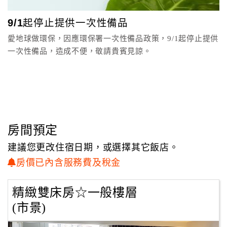
顧
9/1起停止提供一次性備品
客
愛地球做環保，因應環保署一次性備品政策，9/1起停止提供
滿
一次性備品，造成不便，敬請貴賓見諒。
意
度
訂
單
管
房間預定
理
建議您更改住宿日期，或選擇其它飯店。
房價已內含服務費及稅金
會
員
精緻雙床房☆一般樓層
帳
(市景)
戶