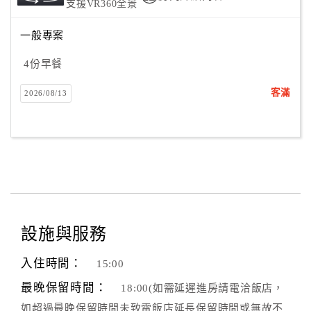
支援VR360全景
合
作
一般專案
提
4份早餐
案
客滿
2026/08/13
飯
店
合
作
廠
商
設施與服務
合
入住時間：
作
15:00
最晚保留時間：
18:00(如需延遲進房請電洽飯店，
如超過最晚保留時間未致電飯店延長保留時間或無故不