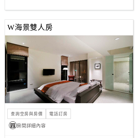
客
服
W海景雙人房
聯
絡
單
Line
線
上
客
服
查詢空房與房價
電話訂房
紅
利
房間詳細內容
查
詢