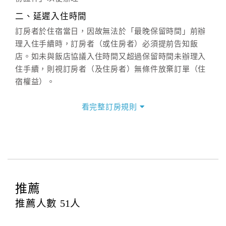
週一至週日：
客服聯絡單
、
LINE@
、電話：
二、延遲入住時間
(07)9682715 。
訂房者於住宿當日，因故無法於「最晚保留時間」前辦
理入住手續時，訂房者（或住房者）必須提前告知飯
店。如未與飯店協議入住時間又超過保留時間未辦理入
住手續，則視訂房者（及住房者）無條件放棄訂單（住
宿權益）。
三、退房手續(Check out)
看完整訂房規則
本飯店退房時間(Check-out)為 （
11:00
），訂房者與飯
店之其他交易﹝如續住、加床、餐費、小費、電話費...
等﹞所發生之費用，必須與飯店現場結清。
四、訂單異動
訂房者應於
入住前7日
（不含入住當日）提出申辦，如未
提出申辦不得異動訂單。
推薦
每筆訂單異動限定
乙
次，限原訂飯店，異動完成後不得
推薦人數
51
人
辦理取消退款。
訂單異動後，訂單費用總計大於原訂單費用總計時，訂