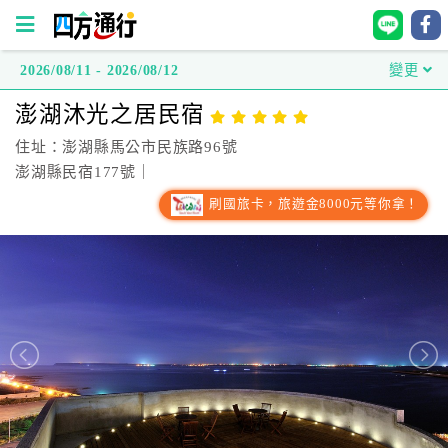
2026/08/11 - 2026/08/12
變更
四
澎湖沐光之居民宿
方
通
住址：澎湖縣馬公市民族路96號
行
澎湖縣民宿177號｜
訂
刷國旅卡，旅遊金8000元等你拿！
房
台
灣
訂
房
直