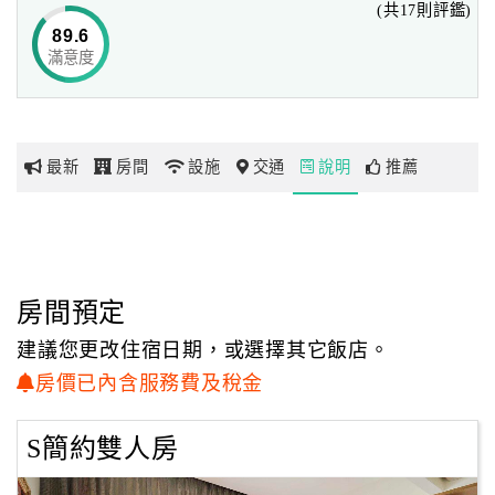
(共17則評鑑)
89.6
滿意度
網
紅
帶
你
最新
房間
設施
交通
說明
推薦
玩
玩
樂
地
房間預定
圖
建議您更改住宿日期，或選擇其它飯店。
顧
房價已內含服務費及稅金
客
服
S簡約雙人房
務