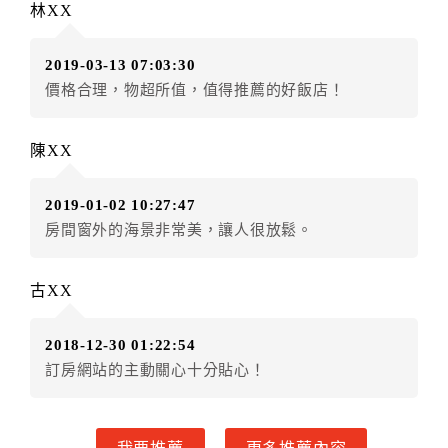
林XX
房者應補足差額。（限原訂飯店）
訂單異動後，訂單費用總計小於原訂單費用總計時，訂
2019-03-13 07:03:30
房者不得要求退其差額。（限原訂飯店）
價格合理，物超所值，值得推薦的好飯店！
五、保留住宿權益(保留住房)
．訂房者因故辦理訂單異動，本飯店可接受
保留住宿金
陳XX
額3個月
限原訂飯店），異動完成後不得辦理取消退款。
（提出申辦日為保留起算日）
2019-01-02 10:27:47
．訂房者使用「保留住宿金額」時，請注意！為避免飯
房間窗外的海景非常美，讓人很放鬆。
店客滿，敬請及早計畫，如逾時未提出申辦，視同無條
件放棄訂單（住宿權益）。 （限原訂飯店使用）
．每筆訂單異動限定乙次，限原訂飯店，異動完成後不
古XX
得辦理取消退款。
．訂單異動後，訂單費用總計大於原訂單費用總計時，
2018-12-30 01:22:54
訂房者應補足差額。 限原訂飯店
訂房網站的主動關心十分貼心！
．訂單異動後，訂單費用總計小於原訂單費用總計時，
訂房者不得要求退其差額。限原訂飯店
六、取消訂單