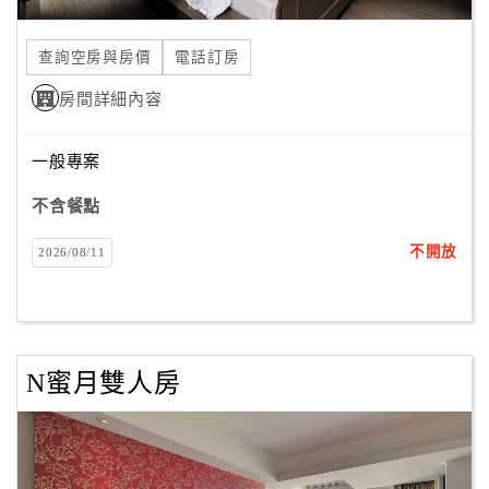
合
作
查詢空房與房價
電話訂房
提
房間詳細內容
案
一般專案
飯
店
不含餐點
合
不開放
2026/08/11
作
廠
商
N蜜月雙人房
合
作