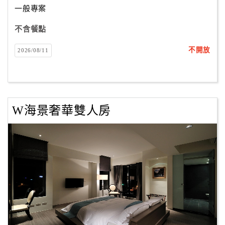
一般專案
不含餐點
訂
房
不開放
2026/08/11
Q&A
國
旅
W海景奢華雙人房
卡
訂
房
請
款
收
據