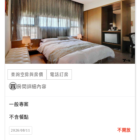
顧
客
滿
意
度
訂
單
查詢空房與房價
電話訂房
管
理
房間詳細內容
一般專案
會
員
不含餐點
帳
戶
不開放
2026/08/11