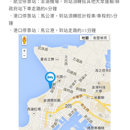
．航空停靠站：澎湖機場，到站須轉搭其他大眾運輸/縣
政府站下車走路約6分鐘
．港口停靠站：馬公港，到站須轉搭計程車/車程約5分
鐘
．港口停靠站：馬公港，到站走路約15分鐘