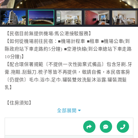
接
跟
飯
店
訂
【民宿目前無提供機場/馬公港接駁服務】
房
【如何從機場前往民宿：■機場計程車 ■租車 ■機場公車(到
HOT
縣政府站下車走路約5分鐘) ■空港快線(到公車總站下車走路
10分鐘)】
【配合環保署規範〔不提供一次性拋棄式備品〕包含牙刷.牙
特
膏.拖鞋.刮鬍刀.梳子等皆不再提供，敬請自備，本民宿客房
色
〔仍提供〕毛巾.浴巾.足巾.罐裝雙效洗髮沐浴露.罐裝潤髮
民
乳】
宿
【住房須知】
入住時間:14:00-20:00 (若無法在時間內辦理入住，請務必來
全部展開
全
電告知）
球
退房時間:11:00前
租
車
櫃檯服務時間:08:00-20:00