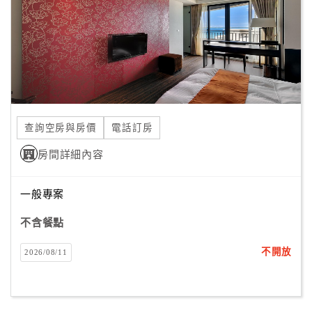
旅
伴
計
劃
商
品
查詢空房與房價
電話訂房
宣
傳
房間詳細內容
一般專案
不含餐點
不開放
2026/08/11