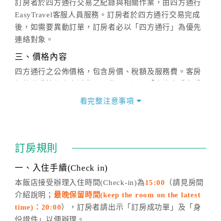
訂房者於四方通行交易之紀錄與相關作業，由四方通行
EasyTravel客服人員服務。訂房者於四方通行交易完成
後，如需要異動訂單，訂房者必以「四方通行」為優先
連絡對象。
三、價格內容
四方通行之公佈價格，包含房價、稅額及服務費。客房
價格隨季節及人文活動而異動，以選項「查詢空房與房
價」之當日價格為標準。
看完整注意事項
四、訂單異動
訂房成功後，訂房者如需異動內容，須於住房前在四方
通行「客服聯絡單」提出申辦，四方通行
恕不接受以電
訂房規則
話方式異動
訂單。
※非客服時間之申辦異動，皆為次日計算及辦理。
一、入住手續(Check in)
五、客服時間
本飯店接受辦理入住時間(Check-in)為
15:00
（請見房間
介紹說明；
最晚保留時間(keep the room on the latest
週一至週日，上午9:00～晚上6:00
time)：20:00
），訂房者請出示「訂房成功單」及「身
六、聯絡方式
份證件」以便辦理。