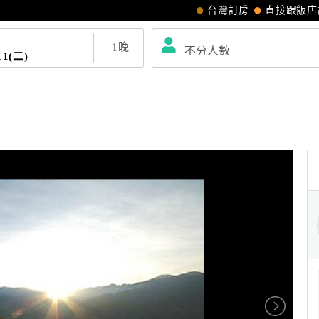
台灣訂房
直接跟飯店
1
晚
11(二)