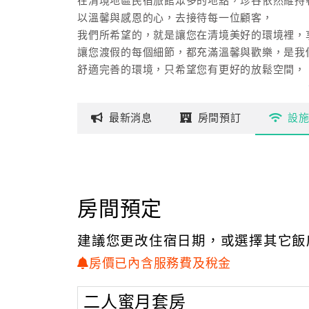
在清境地區民宿旅館眾多的地點，珍谷依然維持
以溫馨與感恩的心，去接待每一位顧客，
我們所希望的，就是讓您在清境美好的環境裡，
讓您渡假的每個細節，都充滿溫馨與歡樂，是我
舒適完善的環境，只希望您有更好的放鬆空間，
所以希望您也喜歡珍谷為您所準備的一切，
包括清境的日出，夕陽與下午茶的約會，四季的
最新
消息
房間
預訂
設
房間預定
建議您更改住宿日期，或選擇其它飯
房價已內含服務費及稅金
二人蜜月套房