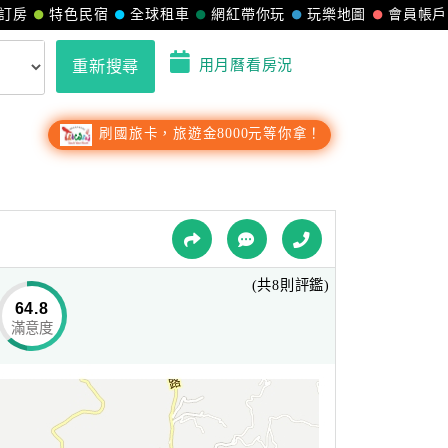
訂房
特色民宿
全球租車
網紅帶你玩
玩樂地圖
會員帳戶
用月曆看房況
重新搜尋
刷國旅卡，旅遊金8000元等你拿！
(共8則評鑑)
64.8
滿意度