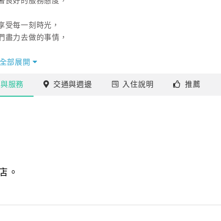
著良好的服務態度，
享受每一刻時光，
們盡力去做的事情，
全部展開
變化，都希望您能細細品味。
施
與服務
交通
與週邊
入住
說明
推薦
店。