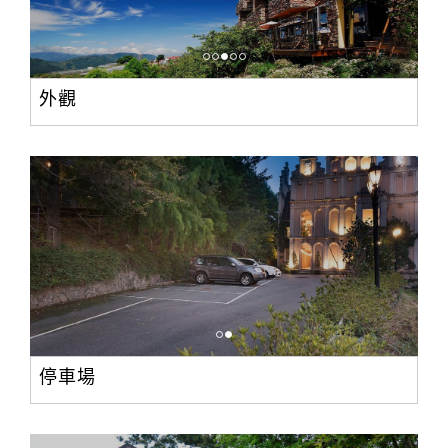
合
作
提
案
外觀
飯
店
合
作
廠
商
合
停車場
作