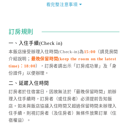
價」之當日價格為標準。
看完整注意事項
四、訂單異動
訂房成功後，訂房者如需異動內容，須於住房前在四方
通行「客服聯絡單」提出申辦，四方通行
恕不接受以電
訂房規則
話方式異動
訂單。
※非客服時間之申辦異動，皆為次日計算及辦理。
一、入住手續(Check in)
五、客服時間
本飯店接受辦理入住時間(Check-in)為
15:00
（請見房間
介紹說明；
最晚保留時間(keep the room on the latest
週一至週日，上午9:00～晚上6:00
time)：18:00
），訂房者請出示「訂房成功單」及「身
六、聯絡方式
份證件」以便辦理。
週一至週日：
客服聯絡單
、
LINE@
、電話：
二、延遲入住時間
(07)9682715 。
訂房者於住宿當日，因故無法於「最晚保留時間」前辦
理入住手續時，訂房者（或住房者）必須提前告知飯
店。如未與飯店協議入住時間又超過保留時間未辦理入
住手續，則視訂房者（及住房者）無條件放棄訂單（住
宿權益）。