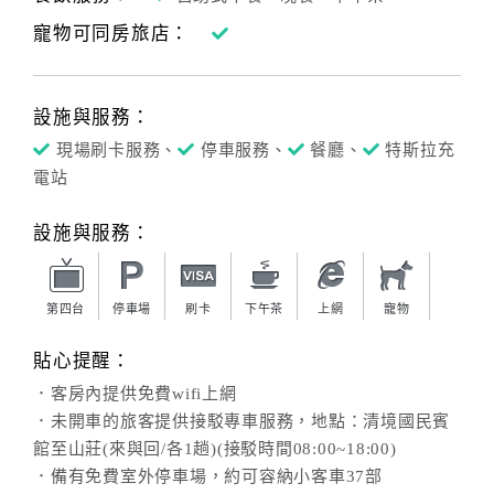
寵物可同房旅店：
客
服
聯
設施與服務：
絡
單
現場刷卡服務、
停車服務、
餐廳、
特斯拉充
電站
Line
設施與服務：
線
上
客
第四台
停車場
刷卡
下午茶
上網
寵物
服
貼心提醒：
．客房內提供免費wifi上網
紅
．未開車的旅客提供接駁專車服務，地點：清境國民賓
利
館至山莊(來與回/各1趟)(接駁時間08:00~18:00)
查
．備有免費室外停車場，約可容納小客車37部
詢