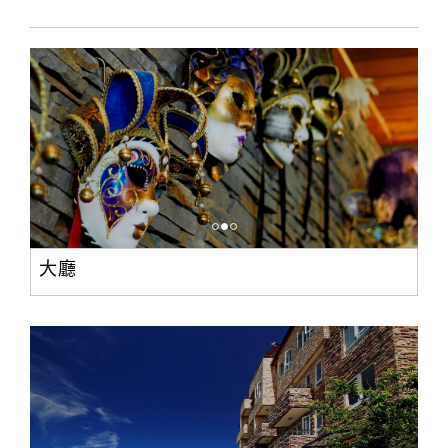
訂
房
Q&A
國
旅
卡
訂
大廳
房
請
款
收
據