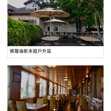
旅
伴
計
劃
商
品
宣
佛羅倫斯本館戶外區
傳