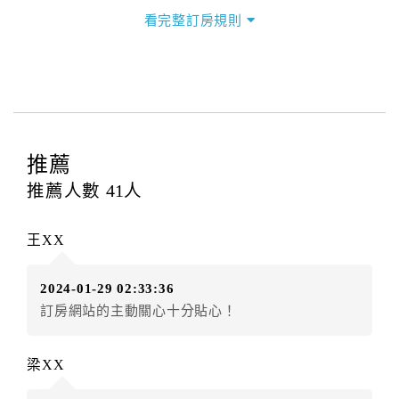
三、退房手續(Check out)
看完整訂房規則
本飯店退房時間(Check-out)為 （
上午11:00
），訂房者
與飯店之其他交易﹝如續住、加床、餐費、小費、電話
費...等﹞所發生之費用，必須與飯店現場結清。
四、訂單異動
訂房者應於
入住前2日
（不含入住當日）提出申辦，如未
提出申辦不得異動訂單。
推薦
每筆訂單異動限定
乙
次，限原訂飯店，異動完成後不得
推薦人數
41
人
辦理取消退款。
訂單異動後，訂單費用總計大於原訂單費用總計時，訂
王XX
房者應補足差額。（限原訂飯店）
訂單異動後，訂單費用總計小於原訂單費用總計時，訂
2024-01-29 02:33:36
房者不得要求退其差額。（限原訂飯店）
訂房網站的主動關心十分貼心！
五、保留住宿權益(保留住房)
．訂房者因故辦理訂單異動，本飯店可接受
保留住宿金
梁XX
額3個月
限原訂飯店），異動完成後不得辦理取消退款。
（提出申辦日為保留起算日）