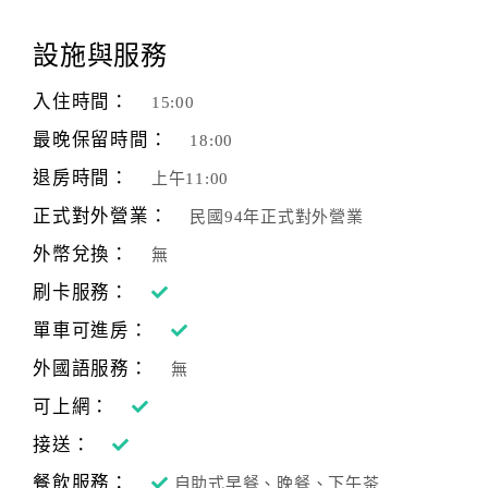
華麗的交響樂曲在極盡奢華的空間蔓延開來，
顧
見證了此刻轉瞬即永恆的時空。
設施與服務
客
滿
入住時間：
15:00
意
最晚保留時間：
18:00
度
退房時間：
上午11:00
正式對外營業：
民國94年正式對外營業
訂
單
外幣兌換：
無
管
刷卡服務：
理
單車可進房：
外國語服務：
無
會
員
可上網：
帳
接送：
戶
餐飲服務：
自助式早餐、晚餐、下午茶