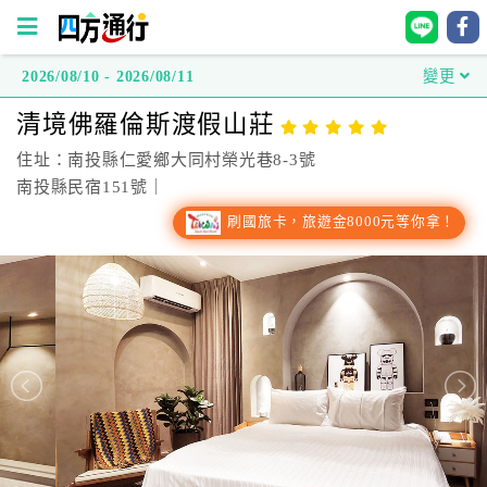
2026/08/10 - 2026/08/11
變更
四
清境佛羅倫斯渡假山莊
方
通
住址：南投縣仁愛鄉大同村榮光巷8-3號
行
南投縣民宿151號｜
訂
刷國旅卡，旅遊金8000元等你拿！
房
台
灣
訂
房
直