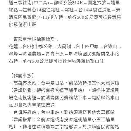
道三號往南(中二高)→霧峰系統214K→國道六號→埔里
終點→左轉台14線往霧社→霧社→台14甲線往清境→過
清境國民賓館(7-11)後左轉→前行500公尺即可抵達清境
佛羅倫斯山莊
．東部至清境佛羅倫斯：
花蓮→台8線中橫公路→大禹嶺→台十四甲線→合歡山→
翠峰→清境農場→青青草原→於清境國民賓館前之小路
右轉→前行500公尺即可抵達清境佛羅倫斯山莊
【非開車族】
．高鐵停靠站：台中烏日站，到站須轉搭其他大眾運輸
（建議搭乘：轉搭南投客運至埔里站），轉搭往清境農
場之南投客運→於清境國民賓館站下車→電話聯絡本山
莊即會派專車前往接送
．台鐵停靠站：台中車站，到站須轉搭其他大眾運輸
（建議搭乘：全航客運或南投客運或埔里小巴至埔里
站），轉搭往清境農場之南投客運→於清境國民賓館站