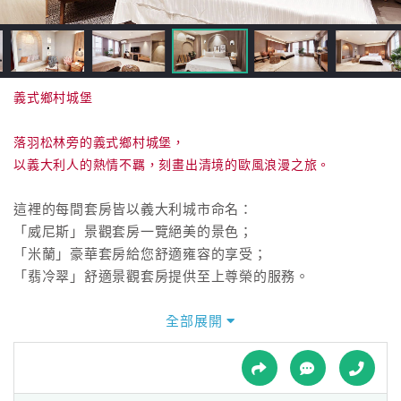
接
跟
飯
店
訂
義式鄉村城堡
房
HOT
落羽松林旁的義式鄉村城堡，
以義大利人的熱情不羈，刻畫出清境的歐風浪漫之旅。
特
這裡的每間套房皆以義大利城市命名：
色
「威尼斯」景觀套房一覽絕美的景色；
民
「米蘭」豪華套房給您舒適雍容的享受；
宿
「翡冷翠」舒適景觀套房提供至上尊榮的服務。
大廳石牆上，威尼斯嘉年華的華麗面具，
全部展開
全
濃郁的異國情調，吟唱出水都小舟的月色音符；
球
粗劈石片堆砌成的壁爐，
租
車
火堆驅走夜晚的寒意，也溫暖旅人的心；