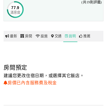
(共19則評鑑)
隨意灑落陽台的溫暖日光，領著床邊紗幔輕舞。
77.9
我在清境的義大利，開啟生命中的美好時光。
滿意度
網
紅
君士坦丁堡
帶
你
極具巴洛克藝術風格建築而成的君士坦丁堡，
最新
房間
設施
交通
說明
推薦
玩
珠澄色的牆垣在蒼藍的天空下迸發出迷人的色調，
客房內盡是富含韻味的華麗感，
古典風格的木作床組配上獸腳沙發，
玩
在殷紅色原木地板之上的，
樂
是無瑕柔軟的波斯地毯，
地
房間預定
而垂墜式帷幔的那一邊是波光粼粼的碧湖，
圖
最奢華、頂級的貴族假期，唯在君士坦丁堡。
建議您更改住宿日期，或選擇其它飯店。
顧
房價已內含服務費及稅金
歐洲庭園
客
服
玫瑰色的浪漫氣息溢滿整個房間，
務
搭配頂級視聽音響設備，