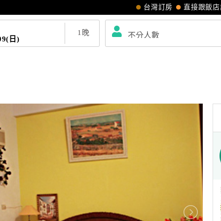
台灣訂房
直接跟飯店
1
晚
09(日)