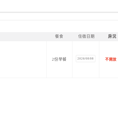
餐食
住宿日期
房況
2026/08/08
2份早餐
不開放