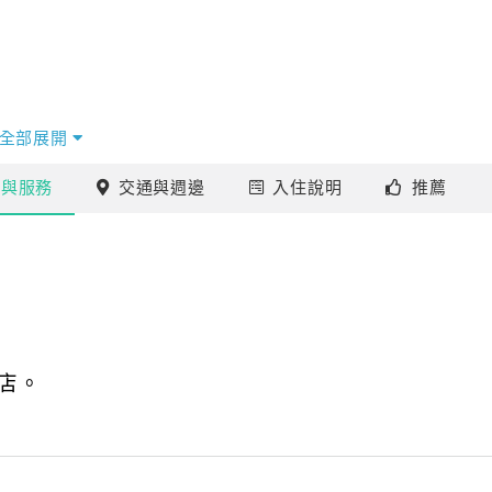
、
全部展開
施
與服務
交通
與週邊
入住
說明
推薦
！
熱情！
店。