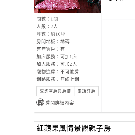
間數：1間
人數：2人
坪數：約10坪
房間地板：地磚
有無窗戶：有
加床服務：可加1床
加人服務：可加2人
寵物進房：不可進房
網路服務：無線上網
查詢空房與房價
電話訂房
房間詳細內容
紅蘋果風情景觀親子房