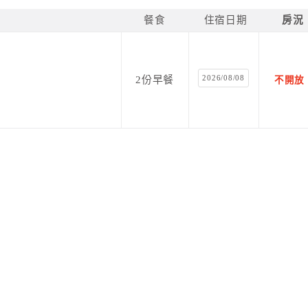
餐食
住宿日期
房況
2026/08/08
2份早餐
不開放