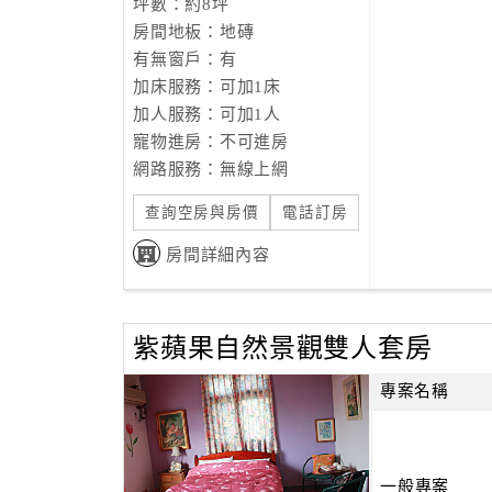
坪數：約8坪
房間地板：地磚
有無窗戶：有
加床服務：可加1床
加人服務：可加1人
寵物進房：不可進房
網路服務：無線上網
查詢空房與房價
電話訂房
房間詳細內容
紫蘋果自然景觀雙人套房
專案名稱
一般專案