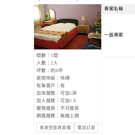
專案名稱
一般專案
間數：1間
人數：2人
坪數：約8坪
房間地板：地磚
有無窗戶：有
加床服務：可加1床
加人服務：可加1人
寵物進房：不可進房
網路服務：無線上網
查詢空房與房價
電話訂房