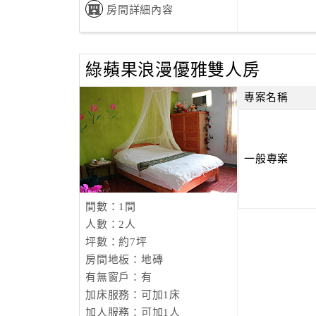
房間詳細內容
綠蘋果浪漫優雅雙人房
專案名稱
一般專案
間數：1間
人數：2人
坪數：約7坪
房間地板：地磚
有無窗戶：有
加床服務：可加1床
加人服務：可加1人