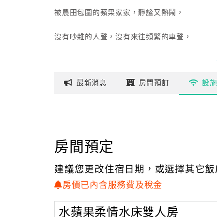
被農田包圍的蘋果家家，靜謐又熱鬧，
沒有吵雜的人聲，沒有來往頻繁的車聲，
在這裡，耳朵聽到的，只有屋外田野的蟲鳴鳥叫
最新
消息
房間
預訂
設
屋內的美麗音樂
或是偶爾，從遠處傳來火車踏過鐵軌的輕快節奏
請來與我們一同感受這裡的美好，也感受我們的
房間預定
蘋果家家竭誠歡迎您！
建議您更改住宿日期，或選擇其它飯
房價已內含服務費及稅金
水蘋果柔情水床雙人房