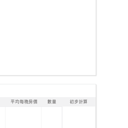
平均每晚房價
數量
初步計算