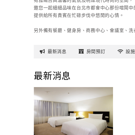
有雅緻古典溫馨的氣氛及明燦現代時尚的空間，
邀您一起細細品味在台北市都會中心那份喧鬧中
提供給所有貴賓在忙碌步伐中悠閒的心情。
另外備有餐廳、健身房、商務中心、會議室、洗衣間，以
都希望能為所有光臨碧瑤的貴賓每天帶來歇息的
最新
消息
房間
預訂
設
現代的設備，故人的溫情，在在都是碧瑤體貼旅
不論您是耗盡體力盡興的旅遊者，還是絞盡腦力
竭誠邀請您光臨碧瑤體驗我們所有服務人員貼心
最新消息
也讓您感受到專屬於台灣濃厚的熱情。
<最新消息>
台北碧瑤飯店榮獲交通部觀光局頒發「2010年全國優良觀光
以及「接待2009聽障奧林匹克運動會(賓客)旅館評核」之