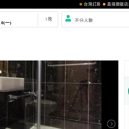
台灣訂房
直接跟飯店
1
晚
10(一)