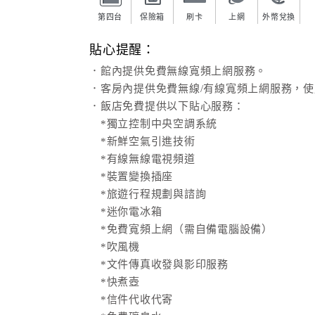
第四台
保險箱
刷卡
上網
外幣兌換
貼心提醒：
．館內提供免費無線寬頻上網服務。
．客房內提供免費無線/有線寬頻上網服務，
．飯店免費提供以下貼心服務：
*獨立控制中央空調系統
*新鮮空氣引進技術
*有線無線電視頻道
*裝置變換插座
*旅遊行程規劃與諮詢
*迷你電冰箱
*免費寬頻上網（需自備電腦設備）
*吹風機
*文件傳真收發與影印服務
*快煮壺
*信件代收代寄