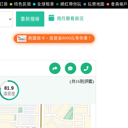
訂房
特色民宿
全球租車
網紅帶你玩
玩樂地圖
會員帳戶
用月曆看房況
重新搜尋
刷國旅卡，旅遊金8000元等你拿！
(共16則評鑑)
81.9
滿意度