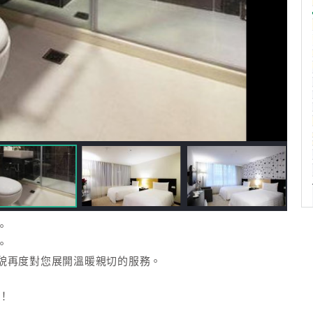
。
。
貌再度對您展開溫暖親切的服務。
！