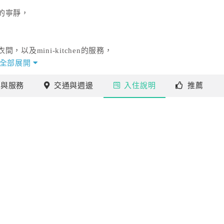
的寧靜，
及mini-kitchen的服務，
享受與方便。
全部展開
施
與服務
交通
與週邊
入住
說明
推薦
客的心意。
辛勤的工作者，
的服務，
產業」之獎項，2009年台北市政府頒發「2009年度臺北市優良觀光產業」
獎牌與獎金等獎項。