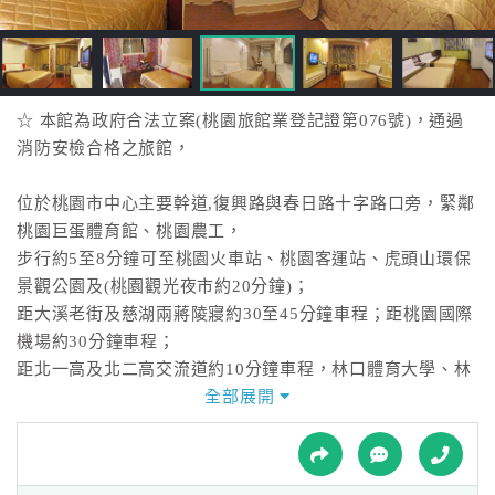
接
跟
飯
店
訂
☆ 本館為政府合法立案(桃園旅館業登記證第076號)，通過
房
消防安檢合格之旅館，
HOT
位於桃園市中心主要幹道,復興路與春日路十字路口旁，緊鄰
桃園巨蛋體育館、桃園農工，
特
步行約5至8分鐘可至桃園火車站、桃園客運站、虎頭山環保
色
景觀公園及(桃園觀光夜市約20分鐘)；
民
距大溪老街及慈湖兩蔣陵寢約30至45分鐘車程；距桃園國際
宿
機場約30分鐘車程；
距北一高及北二高交流道約10分鐘車程，林口體育大學、林
口長庚醫院、中央警察大學、銘傳大學等均可在10至20分鐘
全部展開
全
內抵達,距可口可樂博物館,鶯歌陶瓷街及陶瓷博物館約5至15
球
分車程，交通便捷。
租
車
本館更以平實優惠的價格,提供您優質乾淨的休憩環境，是您