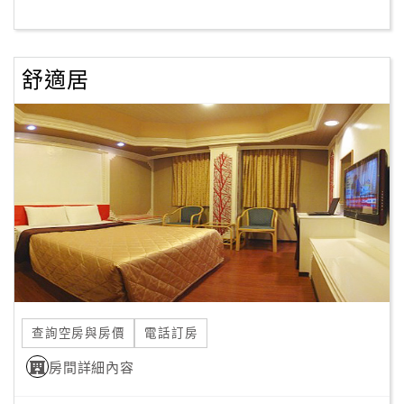
客
服
舒適居
聯
絡
單
Line
線
上
客
服
查詢空房與房價
電話訂房
紅
利
房間詳細內容
查
詢