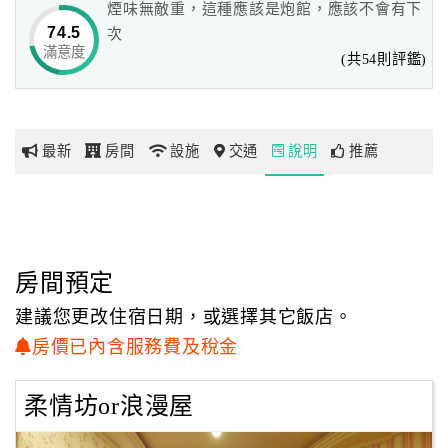
煙味無敵重，這種應該是炮館，應該不會有下
洽公、旅遊、出差、約會、舉辦活動，住宿的最佳選擇！
74.5
次
滿意度
網
(共54則評鑑)
紅
☆ 接待廳設有免費寬頻電腦可供使用(全區設有有線光纖及
帶
無線寬頻網路)~讓您外出旅遊、洽公仍可收發重要訊息及查
你
詢網路資料。
最新
房間
設施
交通
說明
推薦
玩
玩
樂
地
房間預定
圖
建議您更改住宿日期，或選擇其它飯店。
顧
房價已內含服務費及稅金
客
服
柔情坊or浪漫屋
務