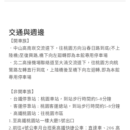
交通與週邊
【開車族】
．中山高南崁交流道下，往桃園方向沿春日路到底(不上
陸橋)至復興路,橋下向左廻轉即為本館專用停車場
．北二高接機場聯絡道至大湳交流道下，往桃園方向桃
鶯路左轉直行到底，上陸橋後至橋下向左迴轉,即為本館
專用停車場
【非開車族】
．台鐵停靠站：桃園車站，到站步行時間約5-8分鐘
．客運停靠站 : 桃園客運總站，到站步行時間約5-8分鐘
．高鐵桃園站：往桃園市區
1.至高鐵桃園站一樓大廳5號出口
2.前往4號公車月台搭乘高鐵快捷公車：直達車、206 高