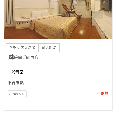
旅
伴
計
劃
商
品
查詢空房與房價
電話訂房
宣
傳
房間詳細內容
一般專案
不含餐點
不開放
2026/08/11