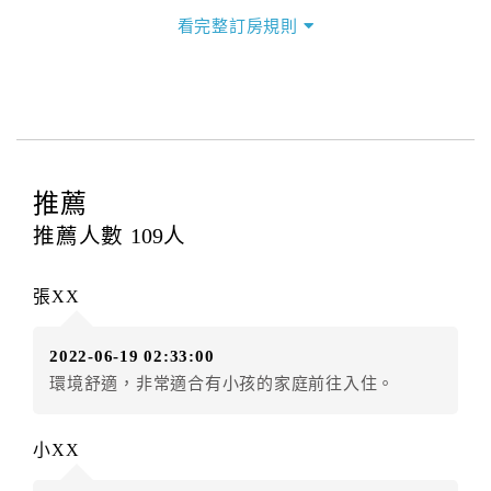
三、退房手續(Check out)
看完整訂房規則
本飯店退房時間(Check-out)為 （
12:00
），訂房者與飯
店之其他交易﹝如續住、加床、餐費、小費、電話費...
等﹞所發生之費用，必須與飯店現場結清。
四、訂單異動
訂房者應於
入住前2日
（不含入住當日）提出申辦，如未
提出申辦不得異動訂單。
推薦
每筆訂單異動限定
乙
次，限原訂飯店，異動完成後不得
推薦人數
109
人
辦理取消退款。
訂單異動後，訂單費用總計大於原訂單費用總計時，訂
張XX
房者應補足差額。（限原訂飯店）
訂單異動後，訂單費用總計小於原訂單費用總計時，訂
2022-06-19 02:33:00
房者不得要求退其差額。（限原訂飯店）
環境舒適，非常適合有小孩的家庭前往入住。
五、保留住宿權益(保留住房)
．訂房者因故辦理訂單異動，本飯店可接受
保留住宿金
小XX
額3個月
限原訂飯店），異動完成後不得辦理取消退款。
（提出申辦日為保留起算日）