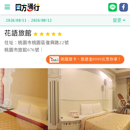
2026/08/11 - 2026/08/12
變更
四
花語旅館
方
通
住址：桃園巿桃園區復興路22號
行
桃園市旅館076號｜
訂
刷國旅卡，旅遊金8000元等你拿！
房
台
灣
訂
房
直