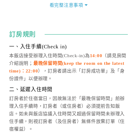
價」之當日價格為標準。
看完整注意事項
四、訂單異動
訂房成功後，訂房者如需異動內容，須於住房前在四方
通行「客服聯絡單」提出申辦，四方通行
恕不接受以電
訂房規則
話方式異動
訂單。
※非客服時間之申辦異動，皆為次日計算及辦理。
一、入住手續(Check in)
五、客服時間
本飯店接受辦理入住時間(Check-in)為
14:00
（請見房間
介紹說明；
最晚保留時間(keep the room on the latest
週一至週日，上午9:00～晚上6:00
time)：22:00
），訂房者請出示「訂房成功單」及「身
六、聯絡方式
份證件」以便辦理。
週一至週日：
客服聯絡單
、
LINE@
、電話：
二、延遲入住時間
(07)9682715 。
訂房者於住宿當日，因故無法於「最晚保留時間」前辦
理入住手續時，訂房者（或住房者）必須提前告知飯
店。如未與飯店協議入住時間又超過保留時間未辦理入
住手續，則視訂房者（及住房者）無條件放棄訂單（住
宿權益）。