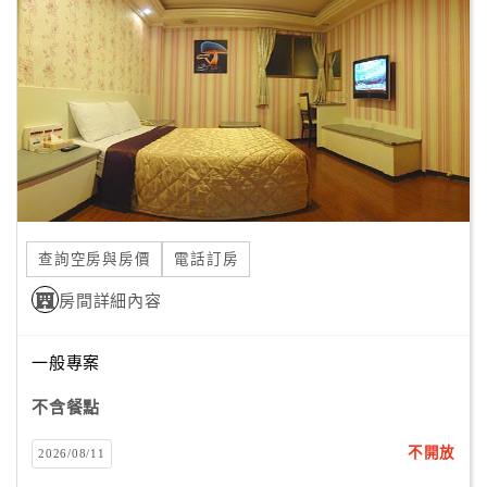
顧
客
滿
意
度
訂
單
查詢空房與房價
電話訂房
管
理
房間詳細內容
一般專案
會
員
不含餐點
帳
戶
不開放
2026/08/11