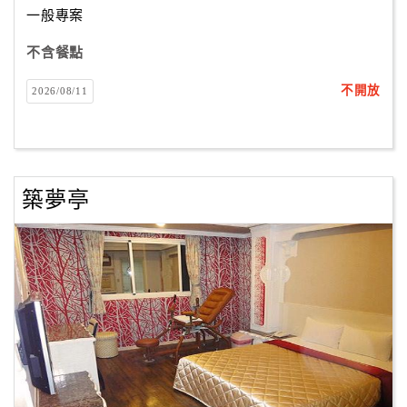
一般專案
不含餐點
訂
房
不開放
2026/08/11
Q&A
國
旅
築夢亭
卡
訂
房
請
款
收
據