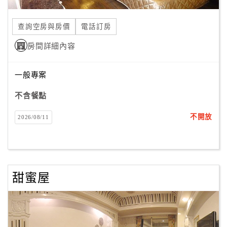
合
作
查詢空房與房價
電話訂房
提
房間詳細內容
案
一般專案
飯
店
不含餐點
合
不開放
2026/08/11
作
廠
商
甜蜜屋
合
作