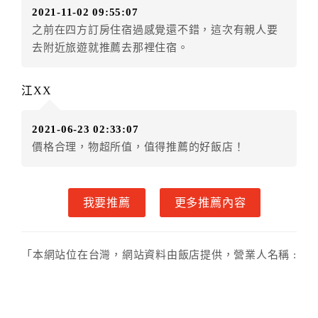
2021-11-02 09:55:07
．訂房者使用「保留住宿金額」時，請注意！為避免飯
之前在四方訂房住宿過感覺還不錯，這次有親人要
店客滿，敬請及早計畫，如逾時未提出申辦，視同無條
去附近旅遊就推薦去那裡住宿。
件放棄訂單（住宿權益）。 （限原訂飯店使用）
．每筆訂單異動限定乙次，限原訂飯店，異動完成後不
得辦理取消退款。
江XX
．訂單異動後，訂單費用總計大於原訂單費用總計時，
訂房者應補足差額。 限原訂飯店
2021-06-23 02:33:07
．訂單異動後，訂單費用總計小於原訂單費用總計時，
價格合理，物超所值，值得推薦的好飯店！
訂房者不得要求退其差額。限原訂飯店
六、取消訂單
我要推薦
更多推薦內容
訂房者因故取消訂單辦理退款，依下列標準申辦：
◎住房日7天前辦理者，訂單費用扣除總計0%為手續費
◎住房日4天前辦理者，訂單費用扣除總計25%為手續費
「本網站位在台灣，網站資料由飯店提供，營業人名稱 :
◎住房日1天前辦理者，訂單費用扣除總計45%為手續費
花語旅館，統一編號 : 83885293」
◎住房日當日辦理者，訂單費用扣除總計100%為手續費
◎住房日當日不得辦理。
◎住房日當日未辦理入住手續者，視同住房，已付訂單