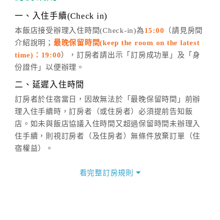
話方式異動
訂單。
※非客服時間之申辦異動，皆為次日計算及辦理。
一、入住手續(Check in)
五、客服時間
本飯店接受辦理入住時間(Check-in)為
15:00
（請見房間
介紹說明；
最晚保留時間(keep the room on the latest
週一至週日，上午9:00～晚上6:00
time)：19:00
），訂房者請出示「訂房成功單」及「身
六、聯絡方式
份證件」以便辦理。
週一至週日：
客服聯絡單
、
LINE@
、電話：
二、延遲入住時間
(07)9682715 。
訂房者於住宿當日，因故無法於「最晚保留時間」前辦
理入住手續時，訂房者（或住房者）必須提前告知飯
店。如未與飯店協議入住時間又超過保留時間未辦理入
住手續，則視訂房者（及住房者）無條件放棄訂單（住
宿權益）。
三、退房手續(Check out)
看完整訂房規則
本飯店退房時間(Check-out)為 （
12:00
），訂房者與飯
店之其他交易﹝如續住、加床、餐費、小費、電話費...
等﹞所發生之費用，必須與飯店現場結清。