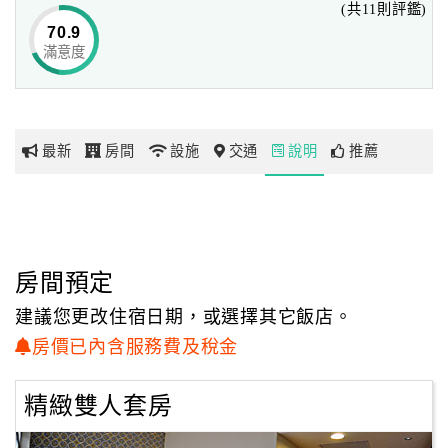
(共11則評鑑)
山魚水特有的品味及水準更是集集鎮內唯一以合理的價格
70.9
即能享受到尊榮禮遇且令人流連忘返的場所。
滿意度
網
紅
間間有窗，窗外處處是綠油油山景風光，
帶
讓您沉靜在山野之寧靜之世外桃源，忘卻煩惱與忙碌，
你
沉溺在「慢」與「放鬆」的悠閒國度，享受前所未有過的一
最新
房間
設施
交通
說明
推薦
玩
夜好眠。
玩
樂
地
房間預定
圖
建議您更改住宿日期，或選擇其它飯店。
顧
房價已內含服務費及稅金
客
服
精緻雙人套房
務