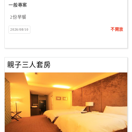
一般專案
2份早餐
訂
房
不開放
2026/08/10
Q&A
國
旅
親子三人套房
卡
訂
房
請
款
收
據