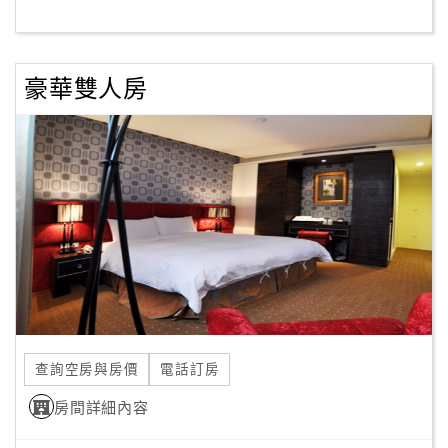
客
服
豪華雙人房
聯
絡
單
Line
線
上
客
服
查詢空房與房價
電話訂房
紅
利
房間詳細內容
查
詢