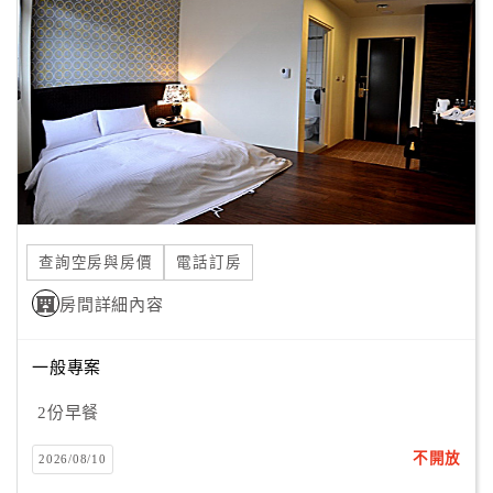
顧
客
滿
意
度
訂
單
查詢空房與房價
電話訂房
管
理
房間詳細內容
一般專案
會
員
2份早餐
帳
戶
不開放
2026/08/10