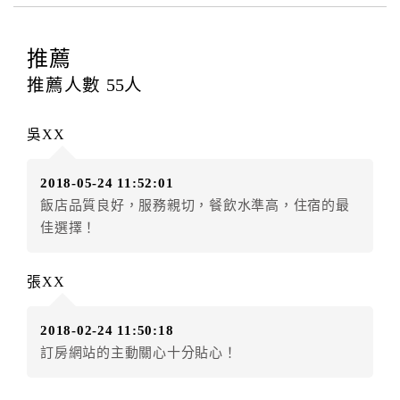
四、訂單異動
訂房者應於
入住前2日
（不含入住當日）提出申辦，如未
提出申辦不得異動訂單。
推薦
每筆訂單異動限定
乙
次，限原訂飯店，異動完成後不得
推薦人數
55
人
辦理取消退款。
訂單異動後，訂單費用總計大於原訂單費用總計時，訂
吳XX
房者應補足差額。（限原訂飯店）
訂單異動後，訂單費用總計小於原訂單費用總計時，訂
2018-05-24 11:52:01
房者不得要求退其差額。（限原訂飯店）
飯店品質良好，服務親切，餐飲水準高，住宿的最
五、保留住宿權益(保留住房)
佳選擇！
．訂房者因故辦理訂單異動，本飯店可接受
保留住宿金
額3個月
限原訂飯店），異動完成後不得辦理取消退款。
張XX
（提出申辦日為保留起算日）
．訂房者使用「保留住宿金額」時，請注意！為避免飯
2018-02-24 11:50:18
店客滿，敬請及早計畫，如逾時未提出申辦，視同無條
訂房網站的主動關心十分貼心！
件放棄訂單（住宿權益）。 （限原訂飯店使用）
．每筆訂單異動限定乙次，限原訂飯店，異動完成後不