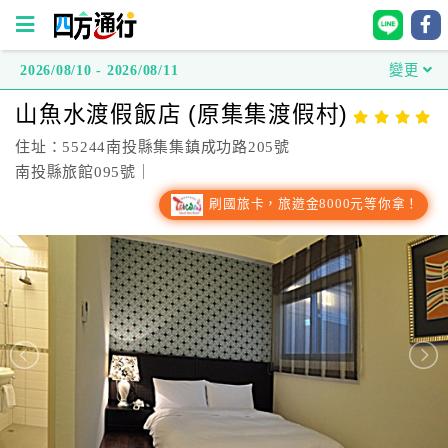
2026/08/10 - 2026/08/11
變更
四
山魚水渡假飯店 (原集集渡假村)
方
通
住址：55244南投縣集集鎮成功路205號
行
南投縣旅館095號｜
訂
刷國旅卡，旅遊金8000元等你拿！
房
台
灣
訂
房
直