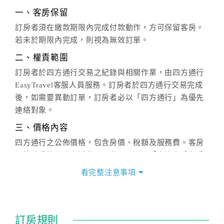
一、客房保留
訂房者須在繳款期限內完成付款動作，方可保留客房。
若未於期限內完成，則視為無效訂單。
二、權責範圍
訂房者於四方通行交易之紀錄與相關作業，由四方通行
EasyTravel客服人員服務。訂房者於四方通行交易完成
後，如需要異動訂單，訂房者必以「四方通行」為優先
連絡對象。
三、價格內容
四方通行之公佈價格，包含房價、稅額及服務費。客房
價格隨季節及人文活動而異動，以選項「查詢空房與房
價」之當日價格為標準。
看完整注意事項
四、訂單異動
訂房成功後，訂房者如需異動內容，須於住房前在四方
通行「客服聯絡單」提出申辦，四方通行
恕不接受以電
訂房規則