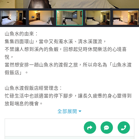
接
跟
飯
店
訂
山魚水的由來：
房
集集四面環山，當中又有濁水溪、清水溪匯流，
HOT
不禁讓人想到溪內的魚蝦，回想起兒時休閒樂活的心境喜
悅，
當然想安排一趟山魚水的渡假之旅，所以命名為「山魚水渡
特
假飯店」。
色
民
山魚水渡假飯店經營理念：
宿
忙碌生活中也該適當的停下腳步，讓長久疲憊的身心靈得到
放鬆喘息的機會。
請您來一趟純樸的集集小鎮，感受一下，心靈的沉靜。
全部展開
全
讓暖暖的陽光、暖暖的人情和暖暖的綠色隧道，洗滌您的憂
球
愁與煩惱!
租
車