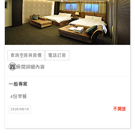
旅
伴
計
劃
商
品
查詢空房與房價
電話訂房
宣
傳
房間詳細內容
一般專案
4份早餐
不開放
2026/08/10