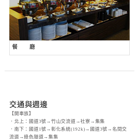
餐 廳
交通與週邊
【開車族】
．北上：國道3號→竹山交流道→社寮→集集
．南下：國道1號→彰化系統(192k)→國道3號→名間交
流道→綠色隧道→集集