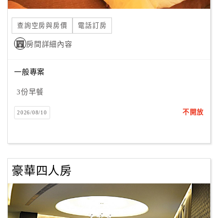
合
作
查詢空房與房價
電話訂房
提
房間詳細內容
案
一般專案
飯
店
3份早餐
合
不開放
2026/08/10
作
廠
商
豪華四人房
合
作