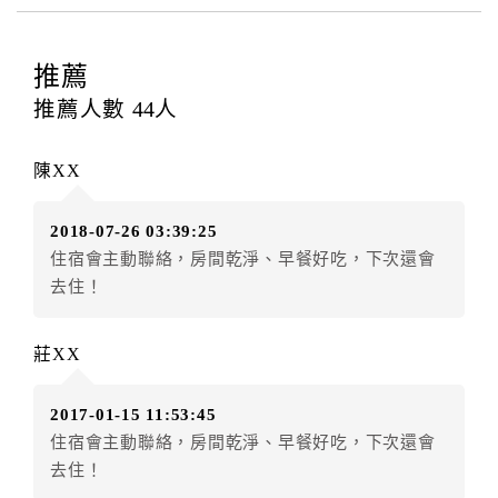
四、訂單異動
訂房者應於
入住前2日
（不含入住當日）提出申辦，如未
提出申辦不得異動訂單。
推薦
每筆訂單異動限定
乙
次，限原訂飯店，異動完成後不得
推薦人數
44
人
辦理取消退款。
訂單異動後，訂單費用總計大於原訂單費用總計時，訂
陳XX
房者應補足差額。（限原訂飯店）
訂單異動後，訂單費用總計小於原訂單費用總計時，訂
2018-07-26 03:39:25
房者不得要求退其差額。（限原訂飯店）
住宿會主動聯絡，房間乾淨、早餐好吃，下次還會
五、保留住宿權益(保留住房)
去住！
．訂房者因故辦理訂單異動，本飯店可接受
保留住宿金
額3個月
限原訂飯店），異動完成後不得辦理取消退款。
莊XX
（提出申辦日為保留起算日）
．訂房者使用「保留住宿金額」時，請注意！為避免飯
2017-01-15 11:53:45
店客滿，敬請及早計畫，如逾時未提出申辦，視同無條
住宿會主動聯絡，房間乾淨、早餐好吃，下次還會
件放棄訂單（住宿權益）。 （限原訂飯店使用）
去住！
．每筆訂單異動限定乙次，限原訂飯店，異動完成後不