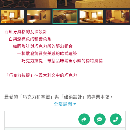
接
跟
飯
店
訂
西班牙風格的瓦頂設計
房
白與深棕色的和諧色系
HOT
如同咖啡與巧克力般的夢幻組合
一棟散發氣質與美感的歐式建築
巧克力拉提．帶您品味埔里小鎮的獨特風情
特
色
「巧克力拉提」～義大利文中的巧克力
民
宿
最愛的「巧克力和拿鐵」與「建築設計」的專業本領，
兩樣搭不上關係的條件，該如何的應用搭配？！
全部展開
全
民宿主人利用了阿公所留下的土地，打造了一棟結合設計概
球
念與巧克力色系運用的獨特建築，
租
車
主體外觀採用的是西班牙瓦及白、棕兩色系的交叉搭配，