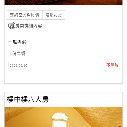
合
作
查詢空房與房價
電話訂房
提
房間詳細內容
案
一般專案
飯
店
4份早餐
合
不開放
2026/08/10
作
廠
商
樓中樓六人房
合
作