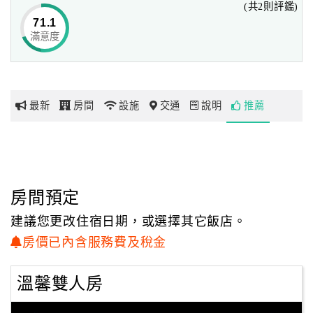
(共2則評鑑)
在精準設計下與視覺美感中，使「埔里巧克力拉提民宿」展
71.1
現了最和諧、迷人的建築姿態。
滿意度
網
紅
不只在民宿的外觀設計上表現出色，
帶
「埔里巧克力拉提民宿」的主人，也同樣在所屬的區域土地
你
上規劃了與之相符的庭園造景，
最新
房間
設施
交通
說明
推薦
玩
青翠草坪、噴泉水池、木製觀景露台，再加上視野寬敞的環
境，
如此優美的景致面貌，不禁令人期待起接下來的每一刻。
玩
樂
延續著西班牙的設計風格，在內部格局中，就更能看出主人
地
房間預定
家獨到的想法及品味；
圖
將簡約風格帶點異國元素的設計概念，運用在每個角落及空
建議您更改住宿日期，或選擇其它飯店。
間裡，
顧
房價已內含服務費及稅金
從大廳、餐廳到客房環境，到處都感受的到柔和光線所釋放
客
出的溫暖氣息。
服
溫馨雙人房
「埔里巧克拉提民宿」的主要房型為雙人及四人，
務
其設計方向著重在舒適面，無壓力的房內擺設，使人進入後