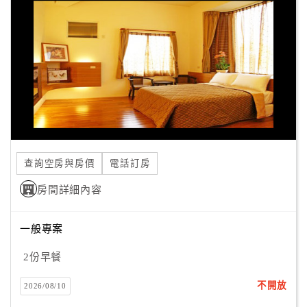
格外的放鬆；
顧
在衛浴的部份，採用的則是自然素材及半開放的設計模式，
客
讓您在淋浴的同時也能獲得更多的樂趣。
滿
意
「埔里巧克力拉提民宿」的客房數雖不多，
度
但也因為這重質不重量的住宿品質，才更能凸顯出渡假的品
味與質感．．．
訂
單
查詢空房與房價
電話訂房
管
理
房間詳細內容
一般專案
會
員
2份早餐
帳
戶
不開放
2026/08/10