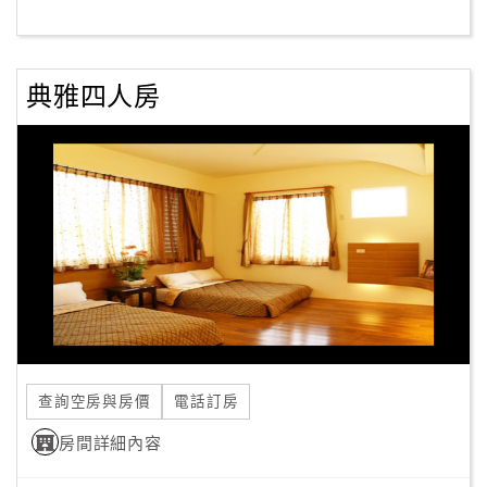
客
服
典雅四人房
聯
絡
單
Line
線
上
客
服
查詢空房與房價
電話訂房
紅
利
房間詳細內容
查
詢