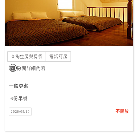
旅
伴
計
劃
商
品
查詢空房與房價
電話訂房
宣
傳
房間詳細內容
一般專案
6份早餐
不開放
2026/08/10