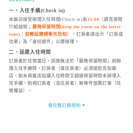
話方式異動
訂單。
※非客服時間之申辦異動，皆為次日計算及辦理。
一、入住手續(Check in)
五、客服時間
本飯店接受辦理入住時間(Check-in)為
15:00
（請見房間
介紹說明；
最晚保留時間(keep the room on the latest
週一至週日，上午9:00～晚上6:00
time)：若需延遲請事先告知
），訂房者請出示「訂房成
六、聯絡方式
功單」及「身份證件」以便辦理。
週一至週日：
客服聯絡單
、
LINE@
、電話：
二、延遲入住時間
(07)9682715 。
訂房者於住宿當日，因故無法於「最晚保留時間」前辦
理入住手續時，訂房者（或住房者）必須提前告知飯
店。如未與飯店協議入住時間又超過保留時間未辦理入
住手續，則視訂房者（及住房者）無條件放棄訂單（住
宿權益）。
三、退房手續(Check out)
看完整訂房規則
本飯店退房時間(Check-out)為 （
上午11:00
），訂房者
與飯店之其他交易﹝如續住、加床、餐費、小費、電話
費...等﹞所發生之費用，必須與飯店現場結清。