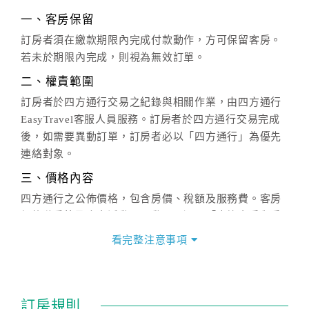
一、客房保留
訂房者須在繳款期限內完成付款動作，方可保留客房。
若未於期限內完成，則視為無效訂單。
二、權責範圍
訂房者於四方通行交易之紀錄與相關作業，由四方通行
EasyTravel客服人員服務。訂房者於四方通行交易完成
後，如需要異動訂單，訂房者必以「四方通行」為優先
連絡對象。
三、價格內容
四方通行之公佈價格，包含房價、稅額及服務費。客房
價格隨季節及人文活動而異動，以選項「查詢空房與房
價」之當日價格為標準。
看完整注意事項
四、訂單異動
訂房成功後，訂房者如需異動內容，須於住房前在四方
通行「客服聯絡單」提出申辦，四方通行
恕不接受以電
訂房規則