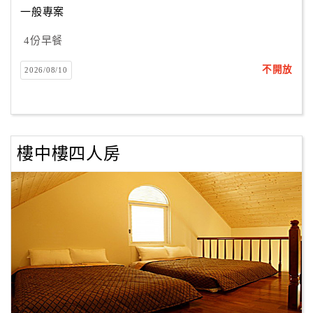
一般專案
4份早餐
訂
房
不開放
2026/08/10
Q&A
國
旅
樓中樓四人房
卡
訂
房
請
款
收
據