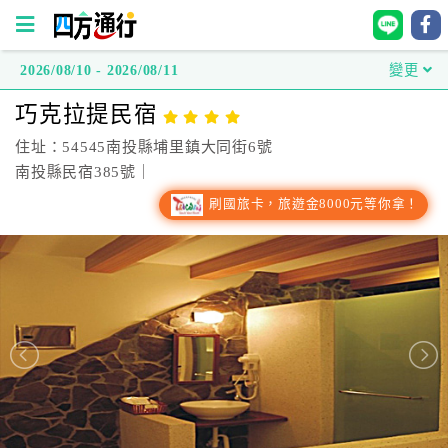
2026/08/10 - 2026/08/11
變更
四
巧克拉提民宿
方
通
住址：54545南投縣埔里鎮大同街6號
行
南投縣民宿385號｜
訂
刷國旅卡，旅遊金8000元等你拿！
房
台
灣
訂
房
直