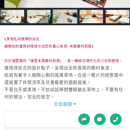
接
跟
飯
店
訂
房
§享受名叫簡單的自在
HOT
讓眼前的優質好環境引出您的童心未泯~禾風鄉村民宿§
位於埔里鎮的「埔里禾風鄉村民宿」，是一棟結合現代化的三合院格局，
特
運用改良式的設計點子，呈現出全新風格的鄉村氣息；
色
前庭有著令人敞開心胸的寬廣草地，在這一整片的綠意當中
民
還設置了休閒涼亭及兒童最愛的遊戲設施。
宿
不管白天或黑夜，不妨試試睜開雙眼躺在草地上，不要有任
何的想法，完全的放空，
讓自已進入在腦筋零負擔下所製造出的放鬆情境中。
全部展開
全
球
不僅屋外給您開闊好視野，屋內同樣也給您不受拘束的寬敞
租
車
空間，