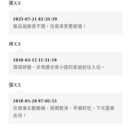
張XX
房者應補足差額。（限原訂飯店）
訂單異動後，訂單費用總計小於原訂單費用總計時，訂
2023-07-21 02:33:39
房者不得要求退其差額。（限原訂飯店）
飯店設施很不錯，住宿享受更超值！
五、保留住宿權益(保留住房)
．訂房者因故辦理訂單異動，本飯店可接受
保留住宿金
林XX
額3個月
限原訂飯店），異動完成後不得辦理取消退款。
（提出申辦日為保留起算日）
2018-02-12 11:51:18
．訂房者使用「保留住宿金額」時，請注意！為避免飯
環境舒適，非常適合有小孩的家庭前往入住。
店客滿，敬請及早計畫，如逾時未提出申辦，視同無條
件放棄訂單（住宿權益）。 （限原訂飯店使用）
．每筆訂單異動限定乙次，限原訂飯店，異動完成後不
張XX
得辦理取消退款。
．訂單異動後，訂單費用總計大於原訂單費用總計時，
2018-01-20 07:02:51
訂房者應補足差額。 限原訂飯店
住宿會主動聯絡，房間乾淨、早餐好吃，下次還會
．訂單異動後，訂單費用總計小於原訂單費用總計時，
去住！
訂房者不得要求退其差額。限原訂飯店
六、取消訂單