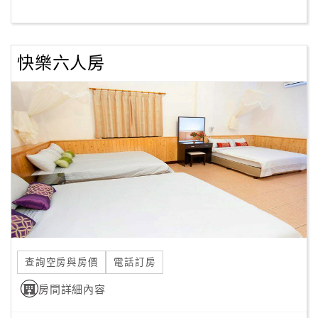
客
服
快樂六人房
聯
絡
單
Line
線
上
客
服
查詢空房與房價
電話訂房
紅
利
房間詳細內容
查
詢