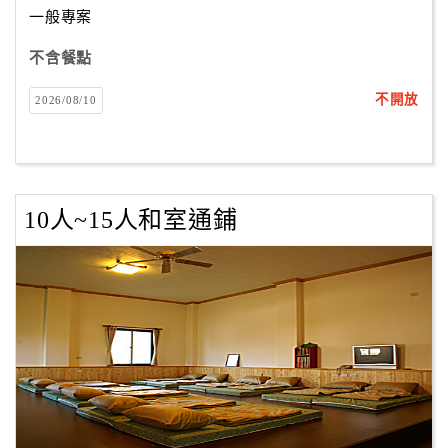
一般專案
不含餐點
訂
房
不開放
2026/08/10
Q&A
國
旅
10人~15人和室通鋪
卡
訂
房
請
款
收
據