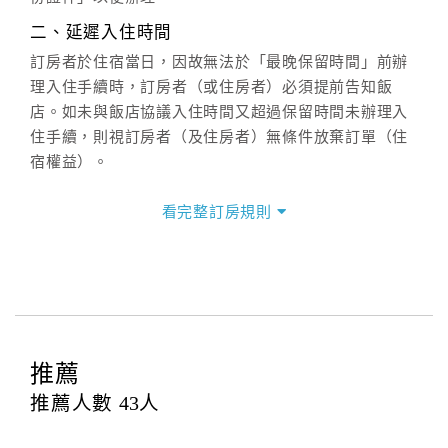
週一至週日：
客服聯絡單
、
LINE@
、電話：
二、延遲入住時間
(07)9682715 。
訂房者於住宿當日，因故無法於「最晚保留時間」前辦
理入住手續時，訂房者（或住房者）必須提前告知飯
店。如未與飯店協議入住時間又超過保留時間未辦理入
住手續，則視訂房者（及住房者）無條件放棄訂單（住
宿權益）。
三、退房手續(Check out)
看完整訂房規則
本飯店退房時間(Check-out)為 （
上午11:00
），訂房者
與飯店之其他交易﹝如續住、加床、餐費、小費、電話
費...等﹞所發生之費用，必須與飯店現場結清。
四、訂單異動
訂房者應於
入住前2日
（不含入住當日）提出申辦，如未
提出申辦不得異動訂單。
推薦
每筆訂單異動限定
乙
次，限原訂飯店，異動完成後不得
推薦人數
43
人
辦理取消退款。
訂單異動後，訂單費用總計大於原訂單費用總計時，訂