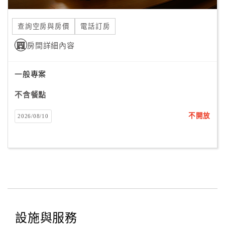
合
作
查詢空房與房價
電話訂房
提
房間詳細內容
案
一般專案
飯
店
不含餐點
合
不開放
2026/08/10
作
廠
商
合
作
設施與服務