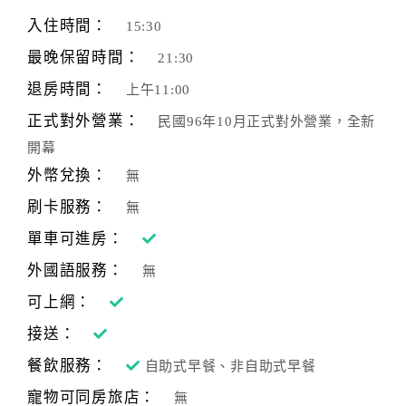
旅
伴
入住時間：
15:30
計
最晚保留時間：
21:30
劃
退房時間：
上午11:00
正式對外營業：
民國96年10月正式對外營業，全新
商
開幕
品
宣
外幣兌換：
無
傳
刷卡服務：
無
單車可進房：
外國語服務：
無
可上網：
接送：
餐飲服務：
自助式早餐、非自助式早餐
寵物可同房旅店：
無