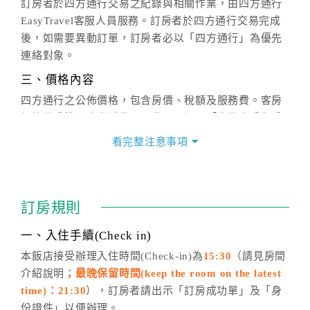
訂房者於四方通行交易之紀錄與相關作業，由四方通行
EasyTravel客服人員服務。訂房者於四方通行交易完成
後，如需要異動訂單，訂房者必以「四方通行」為優先
連絡對象。
三、價格內容
四方通行之公佈價格，包含房價、稅額及服務費。客房
價格隨季節及人文活動而異動，以選項「查詢空房與房
價」之當日價格為標準。
看完整注意事項
四、訂單異動
訂房成功後，訂房者如需異動內容，須於住房前在四方
通行「客服聯絡單」提出申辦，四方通行
恕不接受以電
訂房規則
話方式異動
訂單。
※非客服時間之申辦異動，皆為次日計算及辦理。
一、入住手續(Check in)
五、客服時間
本飯店接受辦理入住時間(Check-in)為
15:30
（請見房間
介紹說明；
最晚保留時間(keep the room on the latest
週一至週日，上午9:00～晚上6:00
time)：21:30
），訂房者請出示「訂房成功單」及「身
六、聯絡方式
份證件」以便辦理。