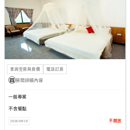
顧
客
滿
意
度
訂
單
查詢空房與房價
電話訂房
管
理
房間詳細內容
一般專案
會
員
不含餐點
帳
戶
不開放
2026/08/10