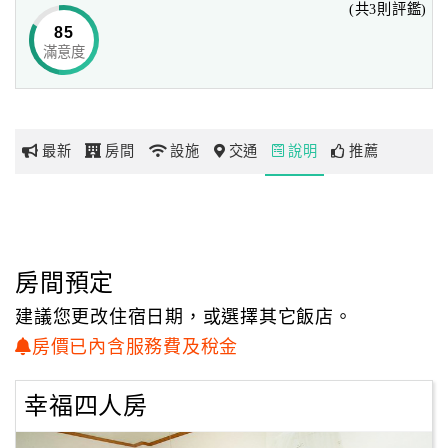
(共3則評鑑)
以樸實不作做的內部陳設，及適度的添加屬於浪漫的寢飾配
85
件，營造出潔白簡約的清爽氣息，
滿意度
網
不但予人輕鬆舒適的渡假心情，更凸顯了優質埔里的純淨氣
紅
質。
帶
在「埔里禾風鄉村民宿」裡，看不到過多的包裝和修飾，
你
這就是為了要讓前來的旅客們，都能重返最真最純的自在心
最新
房間
設施
交通
說明
推薦
玩
境，同時感受久違的古早味及人情味。
您能在這裡看見最多的自然之美、感受最多的自在悠閒
玩
敞開雙手的那一刻，您將獲得無比的幸福滋味
樂
地
房間預定
圖
建議您更改住宿日期，或選擇其它飯店。
顧
房價已內含服務費及稅金
客
服
幸福四人房
務