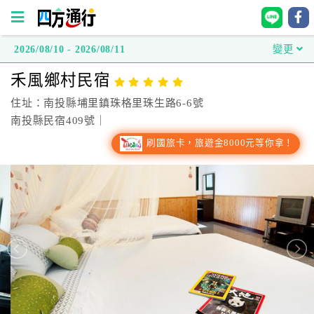
2026/08/10 - 2026/08/11
變更
四
禾風鄉村民宿
方
通
住址：南投縣埔里鎮珠格里珠生路6-6號
行
南投縣民宿409號｜
訂
刷國旅卡，旅遊金8000元等你拿！
房
台
灣
訂
房
直