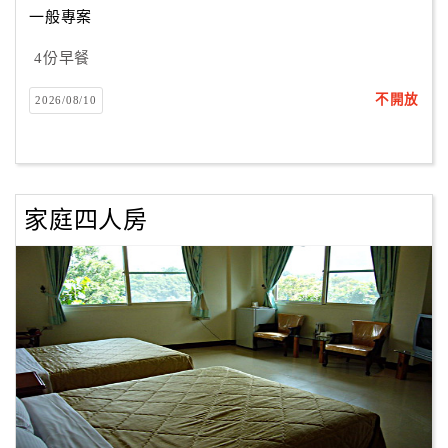
一般專案
4份早餐
訂
房
不開放
2026/08/10
Q&A
國
旅
家庭四人房
卡
訂
房
請
款
收
據