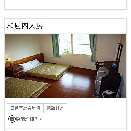
客
服
和風四人房
聯
絡
單
Line
線
上
客
服
查詢空房與房價
電話訂房
紅
利
房間詳細內容
查
詢