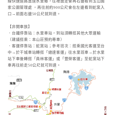
線快速道路直達水里鄉，往裡面走會再右邊看到玉山國
家公園管理處 ，再往前約900公尺會在左邊看到蛇窯入
口→前面右邊50公尺就到達。
【非開車族】
．台鐵停靠站：水里車站，到站須轉搭其他大眾運輸
（建議搭乘：本山莊預約專車）
．客運停靠站：蛇窯站；參考班次：搭乘國光客運至台
中→於干城車站轉搭「總達客運」往水里班車→於水里
站下車後轉搭「員林客運」或「豐榮客運」至蛇窯站下
車再往前走50公尺就可到達。