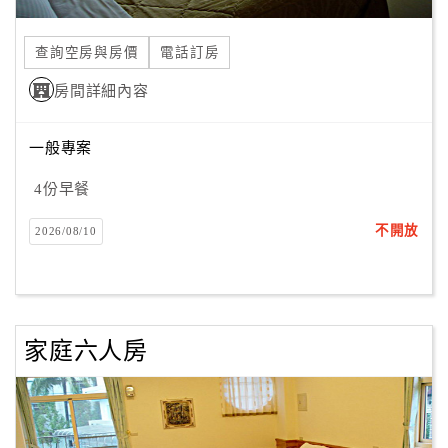
合
作
查詢空房與房價
電話訂房
提
房間詳細內容
案
一般專案
飯
店
4份早餐
合
不開放
2026/08/10
作
廠
商
家庭六人房
合
作