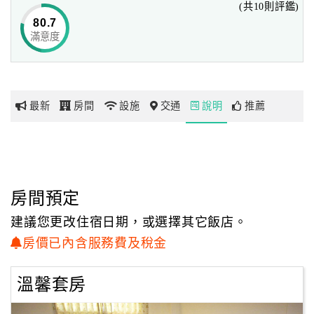
(共10則評鑑)
人潮住宿的問題。
80.7
滿意度
網
紅
帶
你
最新
房間
設施
交通
說明
推薦
玩
玩
樂
地
房間預定
圖
建議您更改住宿日期，或選擇其它飯店。
顧
房價已內含服務費及稅金
客
服
溫馨套房
務