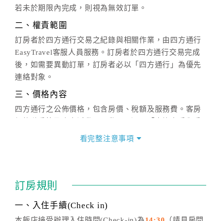
若未於期限內完成，則視為無效訂單。
二、權責範圍
訂房者於四方通行交易之紀錄與相關作業，由四方通行
EasyTravel客服人員服務。訂房者於四方通行交易完成
後，如需要異動訂單，訂房者必以「四方通行」為優先
連絡對象。
三、價格內容
四方通行之公佈價格，包含房價、稅額及服務費。客房
價格隨季節及人文活動而異動，以選項「查詢空房與房
價」之當日價格為標準。
看完整注意事項
四、訂單異動
訂房成功後，訂房者如需異動內容，須於住房前在四方
通行「客服聯絡單」提出申辦，四方通行
恕不接受以電
訂房規則
話方式異動
訂單。
※非客服時間之申辦異動，皆為次日計算及辦理。
一、入住手續(Check in)
五、客服時間
本飯店接受辦理入住時間(Check-in)為
14:30
（請見房間