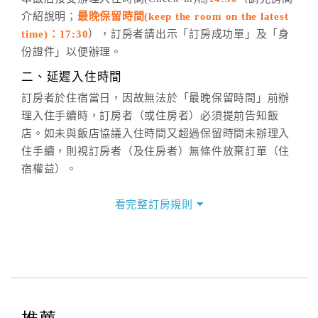
介紹說明；
最晚保留時間(keep the room on the latest
週一至週日，上午9:00～晚上6:00
time)：17:30
），訂房者請出示「訂房成功單」及「身
六、聯絡方式
份證件」以便辦理。
週一至週日：
客服聯絡單
、
LINE@
、電話：
二、延遲入住時間
(07)9682715 。
訂房者於住宿當日，因故無法於「最晚保留時間」前辦
理入住手續時，訂房者（或住房者）必須提前告知飯
店。如未與飯店協議入住時間又超過保留時間未辦理入
住手續，則視訂房者（及住房者）無條件放棄訂單（住
宿權益）。
三、退房手續(Check out)
看完整訂房規則
本飯店退房時間(Check-out)為 （
上午11:30前
），訂房
者與飯店之其他交易﹝如續住、加床、餐費、小費、電
話費...等﹞所發生之費用，必須與飯店現場結清。
四、訂單異動
訂房者應於
入住前4日
（不含入住當日）提出申辦，如未
提出申辦不得異動訂單。