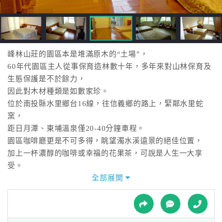
接
跟
飯
店
訂
峰林山莊的園區本是堆滿原木的“土場”，
房
60年代園區主人從事保育造林數十年，多年來對山林保育及
HOT
生態保護是不於餘力，
因此對木材種類是如數家珍。
位於南投縣水里鄉台16線，往信義鄉的路上，緊鄰水里蛇
特
窯，
色
距日月潭、東埔溫泉僅20-40分鐘車程。
民
園區咖啡廳更是不可多得，眺望濁水溪遠景的絕佳位置，
宿
加上一杯濃醇的咖啡或幸福的花果茶，可說是人生一大享
受。
全部展開
全
峰林山莊民宿的成立，可以適時的讓遊客在水里多作停留了
球
解水里，
租
車
進出集集、日月潭、埔里住宿又多增加一個選擇，解決觀光