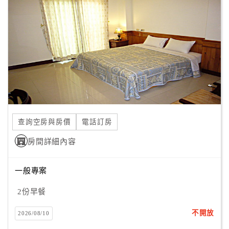
顧
客
滿
意
度
訂
單
查詢空房與房價
電話訂房
管
理
房間詳細內容
一般專案
會
員
2份早餐
帳
戶
不開放
2026/08/10