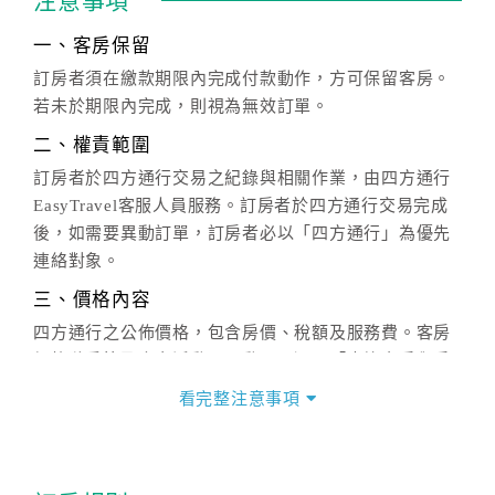
注意事項
一、客房保留
訂房者須在繳款期限內完成付款動作，方可保留客房。
若未於期限內完成，則視為無效訂單。
二、權責範圍
訂房者於四方通行交易之紀錄與相關作業，由四方通行
EasyTravel客服人員服務。訂房者於四方通行交易完成
後，如需要異動訂單，訂房者必以「四方通行」為優先
連絡對象。
三、價格內容
四方通行之公佈價格，包含房價、稅額及服務費。客房
價格隨季節及人文活動而異動，以選項「查詢空房與房
價」之當日價格為標準。
看完整注意事項
四、訂單異動
訂房成功後，訂房者如需異動內容，須於住房前在四方
通行「客服聯絡單」提出申辦，四方通行
恕不接受以電