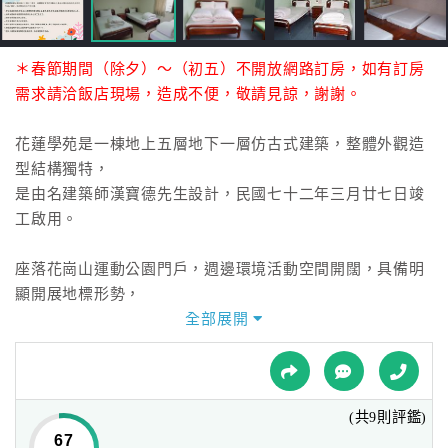
接
跟
飯
＊春節期間（除夕）～（初五）不開放網路訂房，如有訂房
店
需求請洽飯店現場，造成不便，敬請見諒，謝謝。
訂
房
花蓮學苑是一棟地上五層地下一層仿古式建築，整體外觀造
HOT
型結構獨特，
是由名建築師漢寶德先生設計，民國七十二年三月廿七日竣
工啟用。
特
色
民
座落花崗山運動公園門戶，週邊環境活動空間開闊，具備明
宿
顯開展地標形勢，
面臨太平洋花蓮港，傍依美崙溪彎延出海，
全部展開
居高臨下緊接著花蓮市觀光中心，交通停車便捷，是光臨花
全
蓮最理想的落腳處。
球
租
(共9則評鑑)
歷來參與花蓮地區相關假期青年自強活動及休閒活動的朋
車
67
友，一定對學苑留有深刻印象吧！