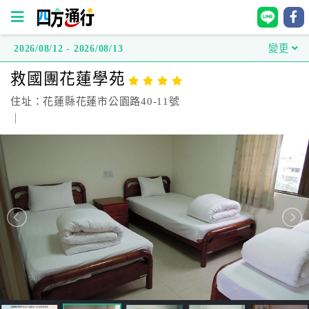
2026/08/12 - 2026/08/13
變更
四
救國團花蓮學苑
方
通
住址：花蓮縣花蓮市公園路40-11號
行
｜
訂
房
台
灣
訂
房
直