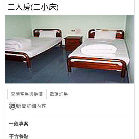
二人房(二小床)
訂
房
Q&A
國
旅
卡
訂
房
查詢空房與房價
電話訂房
房間詳細內容
請
款
收
一般專案
據
不含餐點