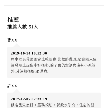
店之其他交易﹝如續住、加床、餐費、小費、電話費...
等﹞所發生之費用，必須與飯店現場結清。
四、訂單異動
推薦
訂房者應於
入住前2日
（不含入住當日）提出申辦，如未
推薦人數
51
人
提出申辦不得異動訂單。
每筆訂單異動限定
乙
次，限原訂飯店，異動完成後不得
曹XX
辦理取消退款。
訂單異動後，訂單費用總計大於原訂單費用總計時，訂
2019-10-14 10:52:30
房者應補足差額。（限原訂飯店）
原本以為救國團會比較陽春,比較髒亂,但是實際入住
訂單異動後，訂單費用總計小於原訂單費用總計時，訂
後發現比想像中好很多,除了舊的空調與沒有小冰箱
房者不得要求退其差額。（限原訂飯店）
外,其餘都很好,很滿意.
五、保留住宿權益(保留住房)
．訂房者因故辦理訂單異動，本飯店可接受
保留住宿金
許XX
額3個月
限原訂飯店），異動完成後不得辦理取消退款。
（提出申辦日為保留起算日）
2017-12-07 07:33:19
．訂房者使用「保留住宿金額」時，請注意！為避免飯
飯店品質良好，服務親切，餐飲水準高，住宿的最
店客滿，敬請及早計畫，如逾時未提出申辦，視同無條