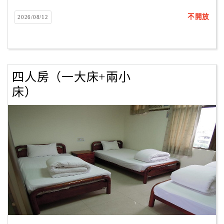
合
不開放
2026/08/12
作
提
案
四人房（一大床+兩小
飯
床）
店
合
作
廠
商
合
作