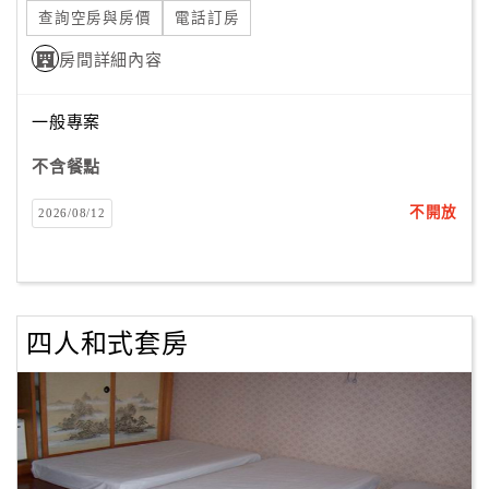
旅
查詢空房與房價
電話訂房
伴
計
房間詳細內容
劃
一般專案
商
不含餐點
品
宣
不開放
2026/08/12
傳
四人和式套房