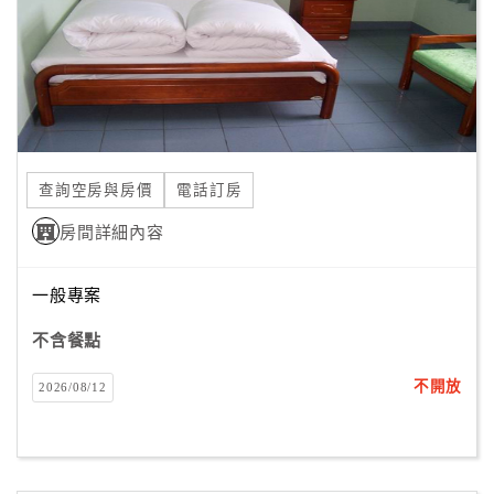
客
服
聯
絡
單
查詢空房與房價
電話訂房
Line
房間詳細內容
線
上
一般專案
客
服
不含餐點
不開放
2026/08/12
紅
利
查
詢