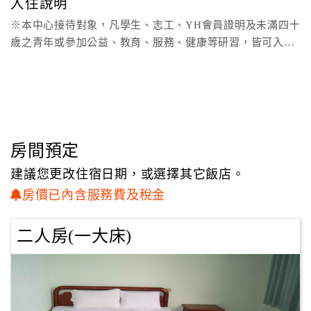
入住說明
※本中心接待對象，凡學生、志工、YH會員證明及未滿四十
顧
客
歲之青年或參加公益、教育、服務、健康等研習，皆可入
滿
住。
意
度
訂
房間預定
單
建議您更改住宿日期，或選擇其它飯店。
管
理
房價已內含服務費及稅金
二人房(一大床)
會
員
帳
戶