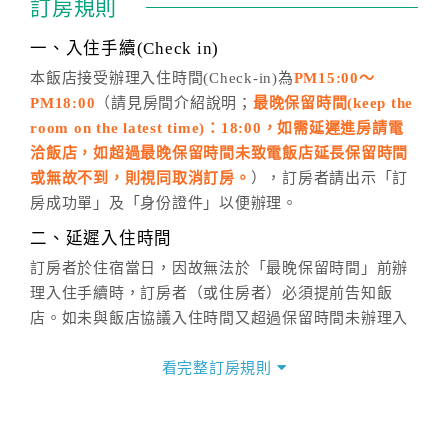
訂房規則
話方式異動
訂單。
※非客服時間之申辦異動，皆為次日計算及辦理。
一、入住手續(Check in)
五、客服時間
本飯店接受辦理入住時間(Check-in)為
PM15:00～
PM18:00
（請見房間介紹說明；
最晚保留時間(keep the
週一至週日，上午9:00～晚上6:00
room on the latest time)：18:00，如需延遲進房請電
六、聯絡方式
洽飯店，如超過最晚保留時間未致電飯店延長保留時間
週一至週日：
客服聯絡單
、
LINE@
、電話：
或無故不到，則視同取消訂房。
），訂房者請出示「訂
(07)9682715 。
房成功單」及「身份證件」以便辦理。
二、延遲入住時間
訂房者於住宿當日，因故無法於「最晚保留時間」前辦
理入住手續時，訂房者（或住房者）必須提前告知飯
店。如未與飯店協議入住時間又超過保留時間未辦理入
住手續，則視訂房者（及住房者）無條件放棄訂單（住
宿權益）。
看完整訂房規則
三、退房手續(Check out)
本飯店退房時間(Check-out)為 （
10:00
），訂房者與飯