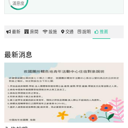
滿意度
而平時學苑更是遠道負笈學子溫暖的居家。
網
學苑經營管理措施與時俱進，為滿足旅友之需求，
紅
近年來逐步改善住宿設施條件，獲致過境旅友的好評。
帶
最新
房間
設施
交通
說明
推薦
現有提供過境住宿房容量(房間皆為冷氣房)，
你
套房可以容納47人，團體房可以容納72人，
玩
殷盼個別旅友、家庭親子、及團體旅友都能接受我們賓至如
最新消息
歸的服務。
玩
樂
＜服務項目＞
地
．就讀高中職遠道生長期住宿
圖
．團體或個人過境旅遊住宿
．提供講習、訓習、會議活動場地
顧
客
服
務