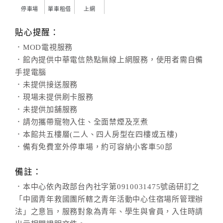
停車場
單車租借
上網
貼心提醒：
．MOD電視服務
．館內提供中華電信熱點無線上網服務，使用者需自備
手提電腦
．未提供接送服務
．現場未提供刷卡服務
．未提供加舖服務
．請勿攜帶寵物入住、全面禁煙及烹煮
．本館共五樓層(二人、四人房型在四樓或五樓)
．備有免費室外停車場，約可容納小客車50部
備註：
．本中心依內政部台內社字第0910031475號函研訂之
「中國青年救國團所轄之青年活動中心住宿場所管理辦
法」之意旨，服務對象為青年、學生與會員，入住時請