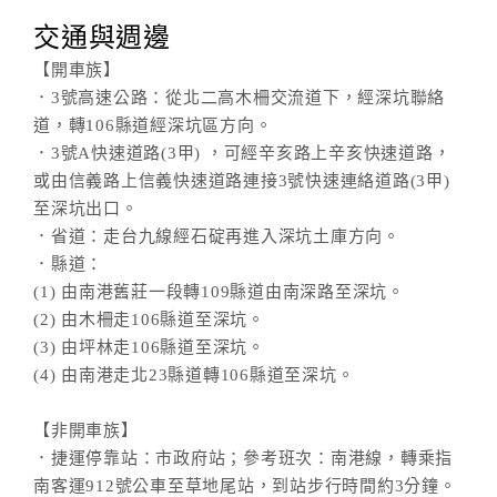
交通與週邊
【開車族】
．3號高速公路：從北二高木柵交流道下，經深坑聯絡
道，轉106縣道經深坑區方向。
．3號A快速道路(3甲) ，可經辛亥路上辛亥快速道路，
或由信義路上信義快速道路連接3號快速連絡道路(3甲)
至深坑出口。
．省道：走台九線經石碇再進入深坑土庫方向。
．縣道：
(1) 由南港舊莊一段轉109縣道由南深路至深坑。
(2) 由木柵走106縣道至深坑。
(3) 由坪林走106縣道至深坑。
(4) 由南港走北23縣道轉106縣道至深坑。
【非開車族】
．捷運停靠站：市政府站；參考班次：南港線，轉乘指
南客運912號公車至草地尾站，到站步行時間約3分鐘。