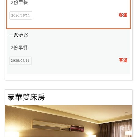
2份早餐
客滿
2026/08/11
訂
房
Q&A
一般專案
2份早餐
國
客滿
2026/08/11
旅
卡
訂
房
豪華雙床房
請
款
收
據