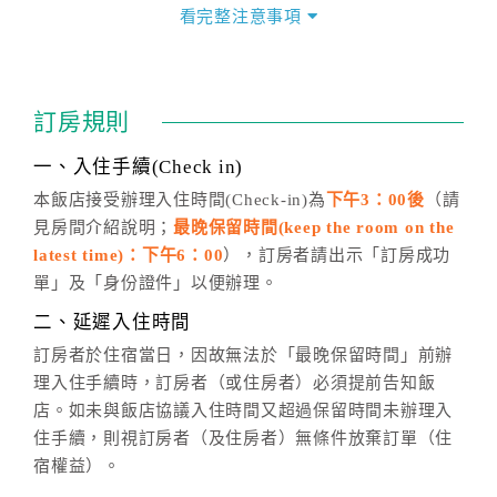
價」之當日價格為標準。
看完整注意事項
四、訂單異動
訂房成功後，訂房者如需異動內容，須於住房前在四方
通行「客服聯絡單」提出申辦，四方通行
恕不接受以電
訂房規則
話方式異動
訂單。
※非客服時間之申辦異動，皆為次日計算及辦理。
一、入住手續(Check in)
五、客服時間
本飯店接受辦理入住時間(Check-in)為
下午3：00後
（請
見房間介紹說明；
最晚保留時間(keep the room on the
週一至週日，上午9:00～晚上6:00
latest time)：下午6：00
），訂房者請出示「訂房成功
六、聯絡方式
單」及「身份證件」以便辦理。
週一至週日：
客服聯絡單
、
LINE@
、電話：
二、延遲入住時間
(07)9682715 。
訂房者於住宿當日，因故無法於「最晚保留時間」前辦
理入住手續時，訂房者（或住房者）必須提前告知飯
店。如未與飯店協議入住時間又超過保留時間未辦理入
住手續，則視訂房者（及住房者）無條件放棄訂單（住
宿權益）。