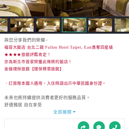
接
跟
飯
店
訂
房
與您分享我們的榮耀~
HOT
福容大飯店 台北二館 Fullon Hotel Taipei, East勇奪四星級
★★★★旅館評鑑肯定！
亦為新北市首家榮獲此殊榮的飯店！
特
金級環保旅館【環保標章旅館】
色
民
．訂房限本國人適用，入住時請出示中華民國身份證。
宿
未來也將持續提供消費者更好的服務品質。
全
舒適雅居 自在享受
球
全部展開
租
本飯店位於台北深坑，緊鄰高速公路交流道及辛亥、信義快
車
速聯絡道入口，