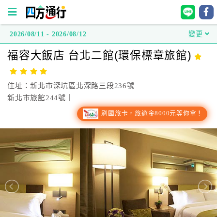
2026/08/11 - 2026/08/12
變更
四
福容大飯店 台北二館(環保標章旅館)
方
通
行
住址：新北市深坑區北深路三段236號
訂
新北市旅館244號｜
房
刷國旅卡，旅遊金8000元等你拿！
台
灣
訂
房
直