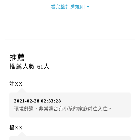
三、退房手續(Check out)
看完整訂房規則
本飯店退房時間(Check-out)為 （
中午11：00前
），訂
房者與飯店之其他交易﹝如續住、加床、餐費、小費、
電話費...等﹞所發生之費用，必須與飯店現場結清。
四、訂單異動
訂房者應於
入住前2日
（不含入住當日）提出申辦，如未
提出申辦不得異動訂單。
推薦
每筆訂單異動限定
乙
次，限原訂飯店，異動完成後不得
推薦人數
61
人
辦理取消退款。
訂單異動後，訂單費用總計大於原訂單費用總計時，訂
許XX
房者應補足差額。（限原訂飯店）
訂單異動後，訂單費用總計小於原訂單費用總計時，訂
2021-02-28 02:33:28
房者不得要求退其差額。（限原訂飯店）
環境舒適，非常適合有小孩的家庭前往入住。
五、保留住宿權益(保留住房)
．訂房者因故辦理訂單異動，本飯店可接受
保留住宿金
楊XX
額12個月
限原訂飯店），異動完成後不得辦理取消退
款。（提出申辦日為保留起算日）