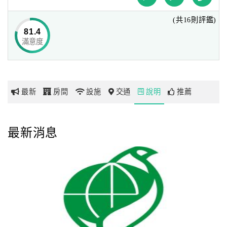
僅需十分鐘車程，即可抵達台北市政府、信義計畫區及101
(共16則評鑑)
大樓；
網
81.4
並可迅速到達南港、內湖與新店等工商業區。
紅
滿意度
本飯店鄰近深坑老街及木柵貓空，可近覽山巒層疊之美，並
帶
可嘗美食、賞美景、品好茶。
你
將以立地之優勢及在地人文藝術之涵育，為商務及觀光旅客
玩
的最佳選擇。
最新
房間
設施
交通
說明
推薦
本飯店規劃317間精緻客房，並設有福園中餐廳、田園咖啡
玩
廳及宴會廳、會議室，
樂
最新消息
休閒設施包含健身房、游泳池(每年5-9月開放)、男女三溫
地
暖、韻律教室等，
圖
可提供房客在繁忙的都會生活中放鬆身心。
顧
客
樂活深坑 最自在
服
務
由福容飯店出發，開車只要五分鐘就能抵達深坑老街，
從品嚐各式豆腐美食、歷史悠久的古蹟建築，