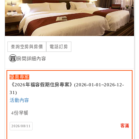
合
作
提
案
查詢空房與房價
電話訂房
飯
店
房間詳細內容
合
作
優惠專案
《2026年福容假期住房專案》(2026-01-01~2026-12-
31)
廠
活動內容
商
合
4份早餐
作
客滿
2026/08/11