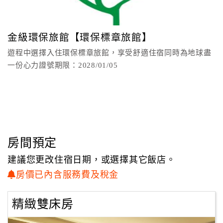
更可以沐浴在芬多精，到鄰近的登山步道放鬆身心靈，皆可
顧
自在享受深坑的知性風華；
客
而深坑更鄰近木柵貓空、坪林，想品茗、作低碳旅遊，景點
金級環保旅館【環保標章旅館】
滿
規畫一氣呵成，
遊程中選擇入住環保標章旅館，享受舒適住宿同時為地球盡
意
深坑樂活SPA，徜徉大自然最自在。
一份心力證號期限：2028/01/05
度
全方位商務中心 全球接軌零時差
訂
多功能商務中心二十四小時提供服務中心內備有電腦，
單
列印、影印、寬頻上網和國際性雜誌書報及周刊閱覽等各項
管
商業服務。
理
房間預定
讓旅客能夠同步接收國際最新趨勢動脈。
建議您更改住宿日期，或選擇其它飯店。
會
房價已內含服務費及稅金
員
帳
精緻雙床房
戶