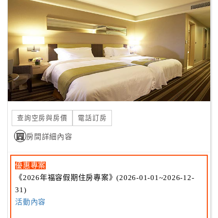
客
服
聯
絡
單
Line
線
查詢空房與房價
電話訂房
上
客
房間詳細內容
服
優惠專案
《2026年福容假期住房專案》(2026-01-01~2026-12-
紅
31)
利
活動內容
查
詢