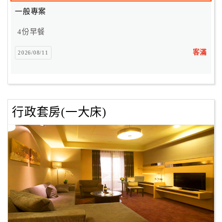
旅
一般專案
伴
計
4份早餐
劃
客滿
2026/08/11
商
品
宣
傳
行政套房(一大床)