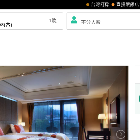
台灣訂房
直接跟飯店
1
晚
08(六)