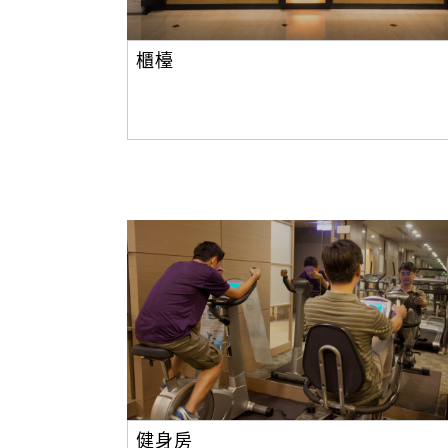
櫃檯
健身房