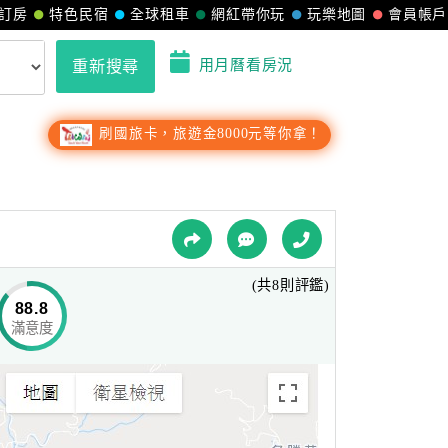
訂房
特色民宿
全球租車
網紅帶你玩
玩樂地圖
會員帳戶
用月曆看房況
重新搜尋
刷國旅卡，旅遊金8000元等你拿！
(共8則評鑑)
88.8
滿意度