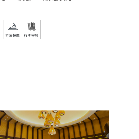
芳療按摩
行李寄放