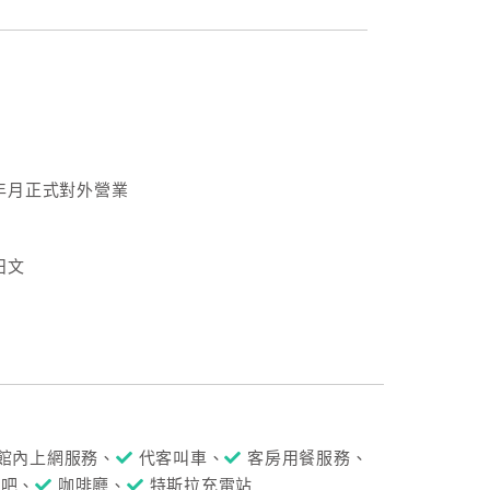
9年月正式對外營業
日文
館內上網服務、
代客叫車、
客房用餐服務、
酒吧、
咖啡廳、
特斯拉充電站