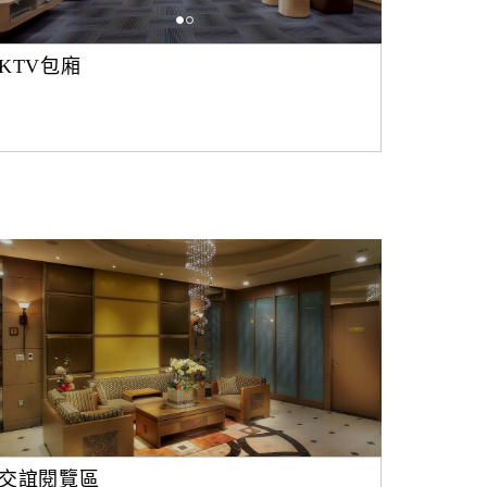
KTV包廂
交誼閱覽區