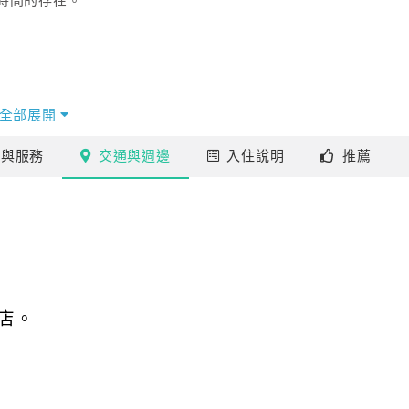
時間的存在。
全部展開
施
與服務
交通
與週邊
入住
說明
推薦
店。