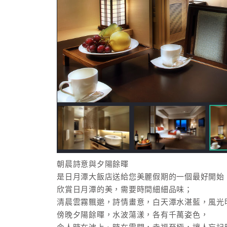
朝晨詩意與夕陽餘暉
是日月潭大飯店送給您美麗假期的一個最好開始
欣賞日月潭的美，需要時間細細品味；
清晨雲霧飄邈，詩情畫意，白天潭水湛藍，風光
傍晚夕陽餘暉，水波蕩漾，各有千萬姿色，