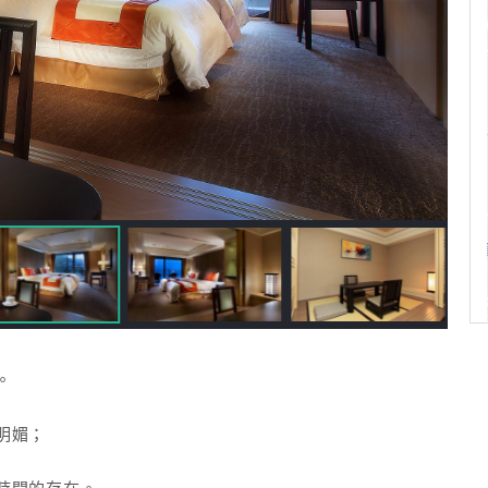
。
明媚；