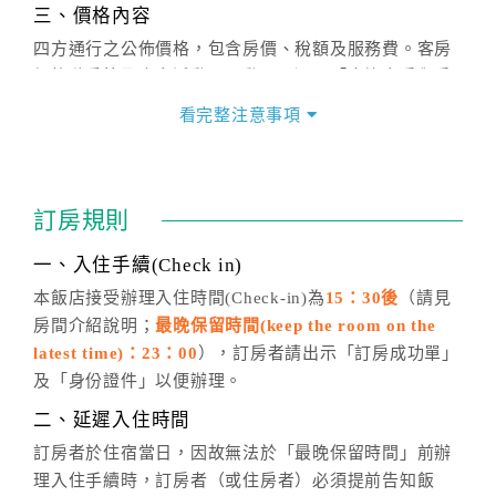
三、價格內容
四方通行之公佈價格，包含房價、稅額及服務費。客房
價格隨季節及人文活動而異動，以選項「查詢空房與房
價」之當日價格為標準。
看完整注意事項
四、訂單異動
訂房成功後，訂房者如需異動內容，須於住房前在四方
通行「客服聯絡單」提出申辦，四方通行
恕不接受以電
訂房規則
話方式異動
訂單。
※非客服時間之申辦異動，皆為次日計算及辦理。
一、入住手續(Check in)
五、客服時間
本飯店接受辦理入住時間(Check-in)為
15：30後
（請見
房間介紹說明；
最晚保留時間(keep the room on the
週一至週日，上午9:00～晚上6:00
latest time)：23：00
），訂房者請出示「訂房成功單」
六、聯絡方式
及「身份證件」以便辦理。
週一至週日：
客服聯絡單
、
LINE@
、電話：
二、延遲入住時間
(07)9682715 。
訂房者於住宿當日，因故無法於「最晚保留時間」前辦
理入住手續時，訂房者（或住房者）必須提前告知飯