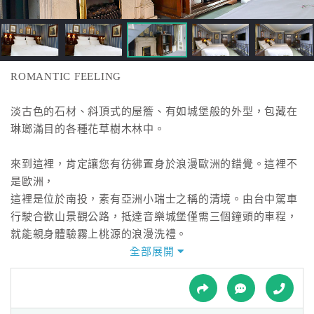
接
跟
飯
店
訂
ROMANTIC FEELING
房
HOT
淡古色的石材、斜頂式的屋簷、有如城堡般的外型，包藏在
琳瑯滿目的各種花草樹木林中。
特
來到這裡，肯定讓您有彷彿置身於浪漫歐洲的錯覺。這裡不
色
是歐洲，
民
這裡是位於南投，素有亞洲小瑞士之稱的清境。由台中駕車
宿
行駛合歡山景觀公路，抵達音樂城堡僅需三個鐘頭的車程，
就能親身體驗霧上桃源的浪漫洗禮。
適合有品味、尋求幽靜、喜歡冥想及喜愛自然的遊人，到此
全部展開
全
感受充滿詩意的渡假饗宴！
球
租
車