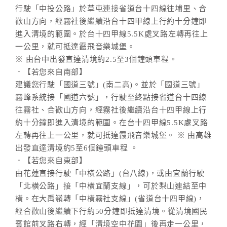
行駛「中投公路」於草屯連接省道台十四線往埔里、合
歡山方向，經霧社後繼續沿台十四甲線上行約十分鐘即
進入清境的範圍。於台十四甲線5.5K處叉路左轉再往上
一公里，就可抵達霞飛音樂城堡。
※ 由台中出發直達清境約2.5至3個鐘頭車程。
．【若您來自南部】
建議您行駛「國道三號」(南二高)。並於「國道三號」
霧峰系統接「國道六號」，行駛至終點接省道台十四線
往霧社、合歡山方向，經霧社後繼續沿台十四甲線上行
約十分鐘即進入清境的範圍。在台十四甲線5.5K處叉路
左轉再往上一公里，就可抵達霞飛音樂城堡。 ※ 由高雄
出發直達清境約5至6個鐘頭車程 。
．【若您來自東部】
由花蓮直接行駛「中橫公路」(台八線)，或由宜蘭行駛
「北橫公路」接「中橫宜蘭支線」，可於梨山連結至中
橫。在大禹嶺轉「中橫霧社支線」(省道台十四甲線)，
經合歡山後繼續下行約50分鐘即抵達清境。從清境國民
賓館前叉路右轉，經「清境空中花園」後再走一公里，