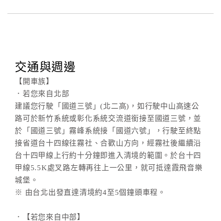
交通與週邊
【開車族】
．若您來自北部
建議您行駛「國道三號」(北二高)，如行駛中山高速公
路可於新竹系統或彰化系統交流道銜接至國道三號，並
於「國道三號」霧峰系統接「國道六號」，行駛至終點
接省道台十四線往霧社、合歡山方向，經霧社後繼續沿
台十四甲線上行約十分鐘即進入清境的範圍。於台十四
甲線5.5K處叉路左轉再往上一公里，就可抵達霞飛音樂
城堡。
※ 由台北出發直達清境約4至5個鐘頭車程。
．【若您來自中部】