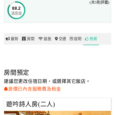
(共3則評鑑)
EUROPEAN STYLE
88.2
滿意度
網
為了打造這一座夢想城堡，羅介鴻夫婦遊走於歐洲各國，進
紅
口各式頂級建材及傢飾
帶
你
從義大利的家具、西班牙的燈飾、來自歐洲各國的壁紙、阿
最新
房間
設施
交通
說明
推薦
玩
拉斯加柏木…到佛羅倫斯的古畫，音樂城堡匯集了世界各地
十七國的獨特素材，使得整體空間充滿了藝術及典雅的氣
息。
玩
樂
地
房間預定
MUSIC COUNTRY
圖
建議您更改住宿日期，或選擇其它飯店。
最能夠代表音樂城堡精神的，莫過於頂級音響設備，和三千
顧
房價已內含服務費及稅金
多片世界經典音樂CD吧！
客
服
遊吟詩人房(二人)
羅介鴻夫婦認為，當您沉浸在美輪美奐的自然清境與充滿人
務
文藝術的舒適客房中，如果再加上一流的音樂飄揚於耳際之