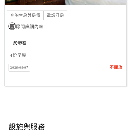
合
作
查詢空房與房價
電話訂房
提
房間詳細內容
案
一般專案
飯
店
4份早餐
合
不開放
2026/08/07
作
廠
商
合
作
設施與服務