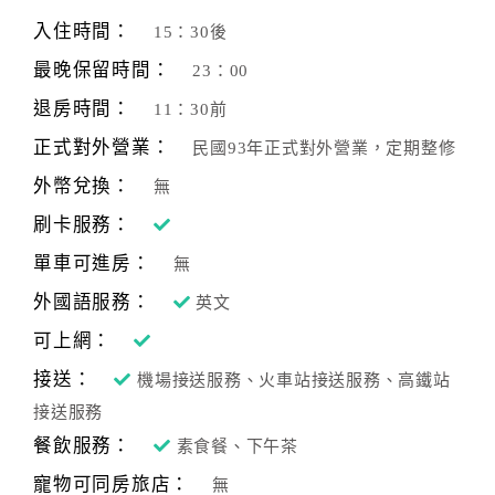
旅
伴
入住時間：
15：30後
計
最晚保留時間：
23：00
劃
退房時間：
11：30前
正式對外營業：
民國93年正式對外營業，定期整修
商
品
外幣兌換：
無
宣
刷卡服務：
傳
單車可進房：
無
外國語服務：
英文
可上網：
接送：
機場接送服務、火車站接送服務、高鐵站
接送服務
餐飲服務：
素食餐、下午茶
寵物可同房旅店：
無