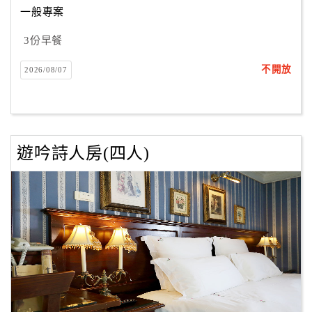
一般專案
3份早餐
訂
房
不開放
2026/08/07
Q&A
國
旅
遊吟詩人房(四人)
卡
訂
房
請
款
收
據