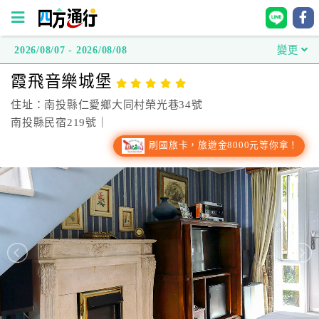
2026/08/07 - 2026/08/08
變更
四
霞飛音樂城堡
方
通
住址：南投縣仁愛鄉大同村榮光巷34號
行
南投縣民宿219號｜
訂
刷國旅卡，旅遊金8000元等你拿！
房
台
灣
訂
房
直