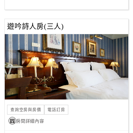
客
服
遊吟詩人房(三人)
聯
絡
單
Line
線
上
客
服
查詢空房與房價
電話訂房
紅
利
房間詳細內容
查
詢