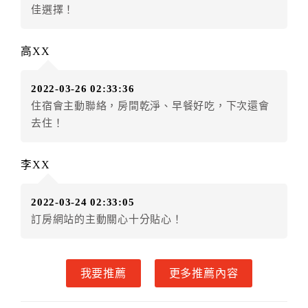
五、保留住宿權益(保留住房)
佳選擇！
．訂房者因故辦理訂單異動，本飯店可接受
保留住宿金
額6個月
限原訂飯店），異動完成後不得辦理取消退款。
高XX
（提出申辦日為保留起算日）
．訂房者使用「保留住宿金額」時，請注意！為避免飯
2022-03-26 02:33:36
店客滿，敬請及早計畫，如逾時未提出申辦，視同無條
住宿會主動聯絡，房間乾淨、早餐好吃，下次還會
件放棄訂單（住宿權益）。 （限原訂飯店使用）
去住！
．每筆訂單異動限定乙次，限原訂飯店，異動完成後不
得辦理取消退款。
．訂單異動後，訂單費用總計大於原訂單費用總計時，
李XX
訂房者應補足差額。 限原訂飯店
．訂單異動後，訂單費用總計小於原訂單費用總計時，
2022-03-24 02:33:05
訂房者不得要求退其差額。限原訂飯店
訂房網站的主動關心十分貼心！
六、取消訂單
訂房者因故取消訂單辦理退款，依下列標準申辦：
我要推薦
更多推薦內容
◎住房日30天前辦理者，訂單費用扣除總計20%為手續
費