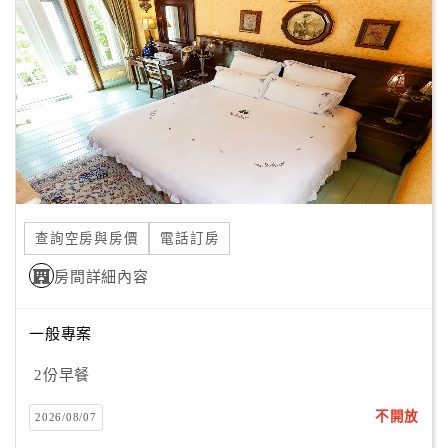
間，那無疑是人生最大的享受了！
顧
也因此，音樂城堡不惜斥資千萬，在所有客房中均設置有來
客
自歐、美、日各國頂級的音響設備，同時也特別精選超過
滿
3000片的世界經典音樂CD供房客聆賞，引領遊人的心靈進
意
入更深層的休憩境界。
度
訂
單
查詢空房與房價
電話訂房
管
理
房間詳細內容
一般專案
會
員
2份早餐
帳
戶
不開放
2026/08/07