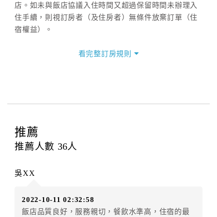
店。如未與飯店協議入住時間又超過保留時間未辦理入
住手續，則視訂房者（及住房者）無條件放棄訂單（住
宿權益）。
三、退房手續(Check out)
看完整訂房規則
本飯店退房時間(Check-out)為 （
11：30前
），訂房者
與飯店之其他交易﹝如續住、加床、餐費、小費、電話
費...等﹞所發生之費用，必須與飯店現場結清。
四、訂單異動
訂房者應於
入住前2日
（不含入住當日）提出申辦，如未
提出申辦不得異動訂單。
推薦
每筆訂單異動限定
乙
次，限原訂飯店，異動完成後不得
推薦人數
36
人
辦理取消退款。
訂單異動後，訂單費用總計大於原訂單費用總計時，訂
吳XX
房者應補足差額。（限原訂飯店）
訂單異動後，訂單費用總計小於原訂單費用總計時，訂
2022-10-11 02:32:58
房者不得要求退其差額。（限原訂飯店）
飯店品質良好，服務親切，餐飲水準高，住宿的最