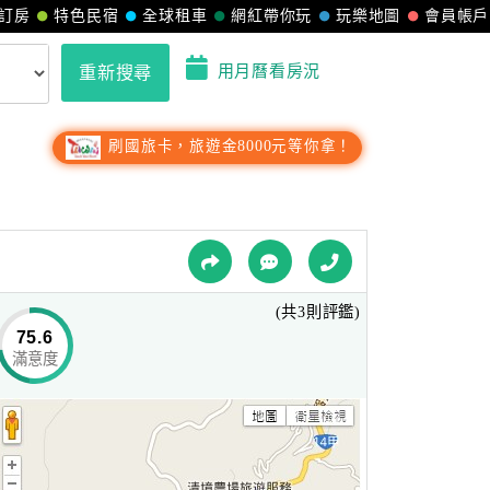
訂房
特色民宿
全球租車
網紅帶你玩
玩樂地圖
會員帳戶
用月曆看房況
重新搜尋
刷國旅卡，旅遊金8000元等你拿！
(共3則評鑑)
75.6
滿意度