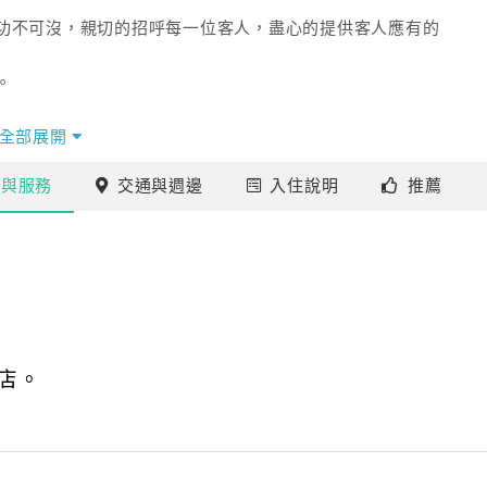
功不可沒，親切的招呼每一位客人，盡心的提供客人應有的
。
全部展開
施
與服務
交通
與週邊
入住
說明
推薦
店。