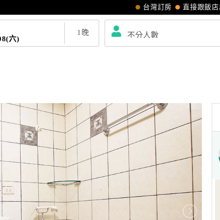
台灣訂房
直接跟飯店
1
晚
08(六)