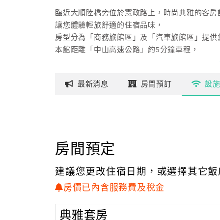
臨近大順陸橋旁位於憲政路上，時尚典雅的客房
讓您體驗輕旅舒適的住宿品味，
房型分為「商務旅館區」及「汽車旅館區」提供
本館距離「中山高速公路」約5分鐘車程，
距離「工藝科學博物館」約3分鐘車程，「環球
距離鳥語花香文化氣息林立的「文化中心」約5
最新
消息
房間
預訂
設
距離『美術館」自然生態藝術文化園區約15分鐘
距離高雄最熱鬧的購物商圈「大統、大立百貨、
車程。
是您來高雄旅遊觀光、商務差旅住宿最佳選擇。
房間預定
建議您更改住宿日期，或選擇其它飯
房價已內含服務費及稅金
典雅套房