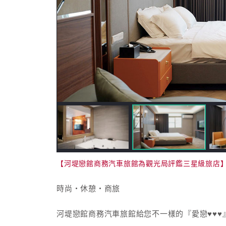
【河堤戀館商務汽車旅館為觀光局評鑑三星級旅店
時尚‧休憩‧商旅
河堤戀館商務汽車旅館給您不一樣的『愛戀♥♥♥