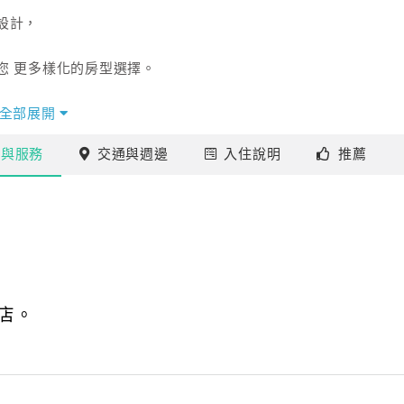
設計，
您 更多樣化的房型選擇。
影城」商圈步行約5分鐘路程，
全部展開
分鐘車程，
施
與服務
交通
與週邊
入住
說明
推薦
車程、
漢神百貨、新堀江、城市光廊、夢時代購物廣場」約15分鐘
店。