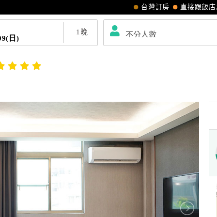
台灣訂房
直接跟飯店
1
晚
09(日)