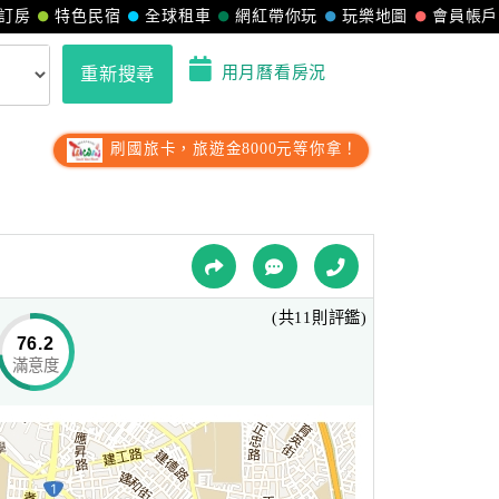
訂房
特色民宿
全球租車
網紅帶你玩
玩樂地圖
會員帳戶
用月曆看房況
重新搜尋
刷國旅卡，旅遊金8000元等你拿！
(共11則評鑑)
76.2
滿意度