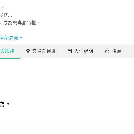
通，
服務…
，成為您專屬特權，
宿感受。
全部展開
施
與服務
交通
與週邊
入住
說明
推薦
的南濱夜市或鼎沸鬧區，
溫泉的暖意作為襯托情境的背景，
和旅遊安排行程的服務，
店。
區正統料亭之調理長為主廚，
高級新鮮食材，領您體驗味覺新境界。