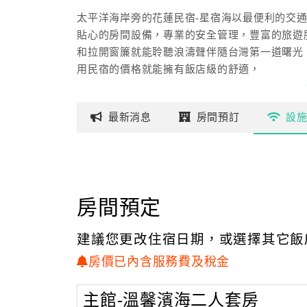
太平洋海岸旁的花蓮民宿-星宿海以最便利的交
貼心的房間設備，專業的安全管理，豐富的旅遊
和拉開窗簾就能聆聽浪濤聲伴隨台灣第一道曙光
用民宿的價格就能擁有飯店級的舒適，
星宿海將帶給您最豐富有趣與溫馨舒適的花蓮民
最新
消息
房間
預訂
設
星空，泛舟，賞鯨，潛水
夜幕低垂，若您不想流連在花蓮民宿-星宿海旁
就用15分鐘選擇七星潭的靜謐、花蓮夜眺抑或
星宿海更提供旅遊嚮導，泛舟，賞鯨，潛水活動
房間預定
專業導覽讓您輕鬆享受花東之美。
建議您更改住宿日期，或選擇其它飯
花蓮星宿海附設星瀧和風料亭特聘日本東京大田
為追求究極美食，配合時令，親自嚴選花蓮當地
房價已內含服務費及稅金
主館-溫馨濱海二人套房