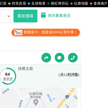
訂房
特色民宿
全球租車
網紅帶你玩
玩樂地圖
會員帳戶
用月曆看房況
重新搜尋
刷國旅卡，旅遊金8000元等你拿！
床褥太軟
64
(共12則評鑑)
滿意度