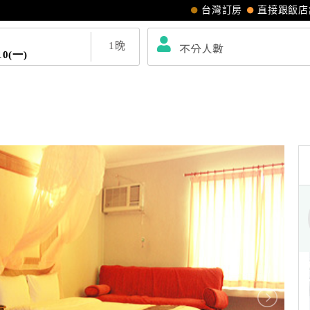
台灣訂房
直接跟飯店
1
晚
10(一)