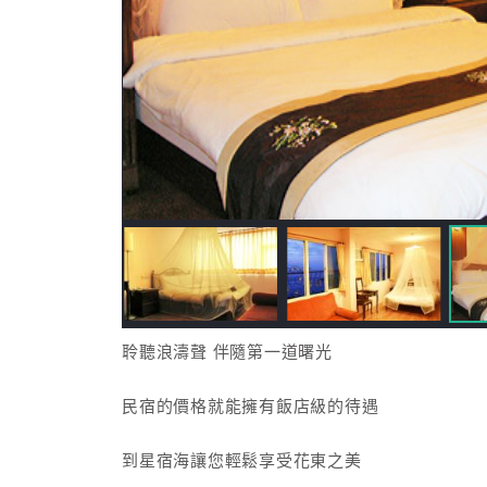
聆聽浪濤聲 伴隨第一道曙光
民宿的價格就能擁有飯店級的待遇
到星宿海讓您輕鬆享受花東之美