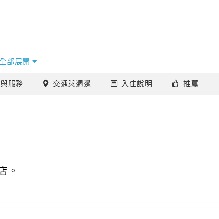
全部展開
施
與服務
交通
與週邊
入住
說明
推薦
假氛圍，
。
店。
啡，