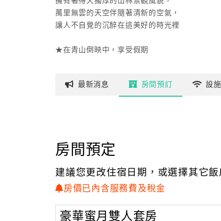
擁有著得天獨厚的山林景觀風貌，
萬里無雲的天空伴隨著清新的空氣，
讓人不自覺的沉醉在這美好的時光裡
★在青山倒映中，享受假期
除了坐擁山巒美景外，
最新
消息
房間
預訂
設
更能遠眺合歡山、奇萊山的獨特壯闊景觀，
山莊內各項貼心的設施都可讓您感受到濃厚的渡
乾淨舒適的客房是淳境最基本的要求，
而提供尊爵豪華的住宿環境更是淳境追求的目標
房間預定
★淳淨時光，純淨休閒
建議您更改住宿日期，或選擇其它飯
山莊提供了各式寬敞舒適的精緻套房，
原木地板與雅秀的雕花寢具，
房價已內含服務費及稅金
大型的觀景窗以及庭園式觀景陽台，
您可在此體驗露天SPA，或是品嚐一杯香濃的咖
豪華蜜月雙人套房