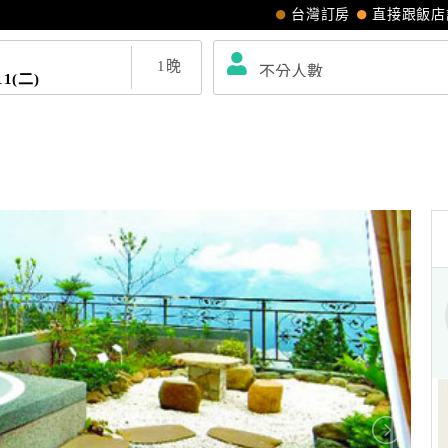
台灣訂房
直接跟飯店
1
晚
11(二)