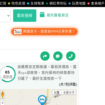
訂房
特色民宿
全球租車
網紅帶你玩
玩樂地圖
會員帳戶
用月曆看房況
重新搜尋
刷國旅卡，旅遊金8000元等你拿！
設備應該定期維護，暑假房價高，露
65
天spa卻故障，室內餐椅的椅墊都快
滿意度
分離了，最好全面檢查一下
(共7則評鑑)