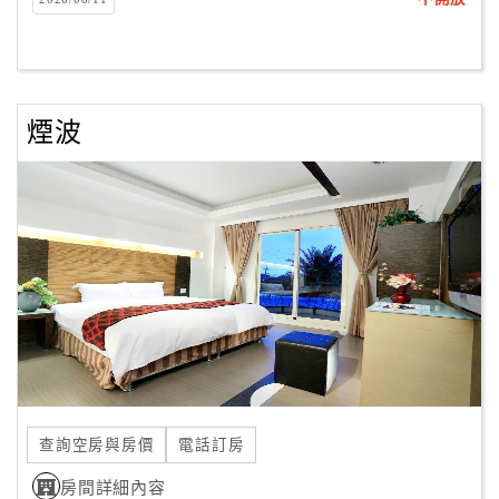
客
服
聯
絡
煙波
單
Line
線
上
客
服
紅
利
查詢空房與房價
電話訂房
查
房間詳細內容
詢