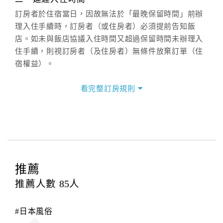
(07)9682715 。
訂房者於住宿當日，因故無法於「最晚保留時間」前辦
理入住手續時，訂房者（或住房者）必須提前告知飯
店。如未與飯店協議入住時間又超過保留時間未辦理入
住手續，則視訂房者（及住房者）無條件放棄訂單（住
宿權益）。
三、退房手續(Check out)
看完整訂房規則
本飯店退房時間(Check-out)為 （
上午11:00前
），訂房
者與飯店之其他交易﹝如續住、加床、餐費、小費、電
話費...等﹞所發生之費用，必須與飯店現場結清。
四、訂單異動
訂房者應於
入住前2日
（不含入住當日）提出申辦，如未
提出申辦不得異動訂單。
推薦
每筆訂單異動限定
乙
次，限原訂飯店，異動完成後不得
推薦人數
85
人
辦理取消退款。
訂單異動後，訂單費用總計大於原訂單費用總計時，訂
#日本風俗
房者應補足差額。（限原訂飯店）