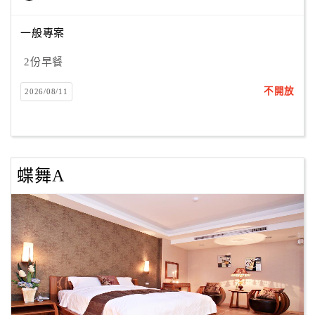
一般專案
訂
2份早餐
房
Q&A
不開放
2026/08/11
國
旅
卡
蝶舞A
訂
房
請
款
收
據