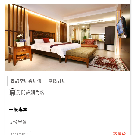
顧
客
滿
意
度
訂
單
管
查詢空房與房價
電話訂房
理
房間詳細內容
會
一般專案
員
帳
2份早餐
戶
不開放
2026/08/11