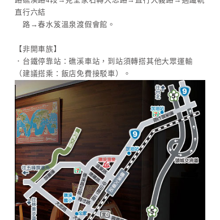
路礁溪路4段→見全家右轉大忠路→直行大義路→過鐵軌
直行六結
路→春水笈溫泉渡假會館。
【非開車族】
．台鐵停靠站：礁溪車站，到站須轉搭其他大眾運輸
（建議搭乘：飯店免費接駁車）。