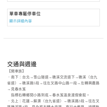
單車專屬停車位
顯示詳細內容
交通與週邊
【開車族】
．南下：台北→雪山隧道→礁溪交流道下→礁溪（台九
省道）→礁溪路5段→往左叉路中山路一段→左轉興農路
→見春水笈
指標右轉鄉間小路到底→春水笈溫泉渡假會館。
．北上：花蓮→蘇澳（台九省道）→礁溪路3段→往左叉