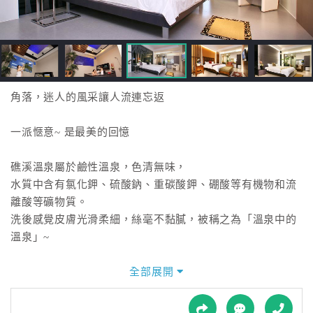
接
跟
飯
店
訂
房
角落，迷人的風采讓人流連忘返
HOT
一派愜意~ 是最美的回憶
特
礁溪溫泉屬於鹼性溫泉，色清無味，
色
水質中含有氯化鉀、硫酸鈉、重碳酸鉀、硼酸等有機物和流
民
離酸等礦物質。
宿
洗後感覺皮膚光滑柔細，絲毫不黏膩，被稱之為「溫泉中的
溫泉」~
全
球
黑色的時尚、紅色的熱情、咖啡色的典雅，
全部展開
租
『春水笈溫泉度假會館』獨特的室內設計風格展現出不同風
車
采，