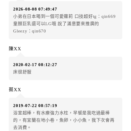
訂單異動後，訂單費用總計小於原訂單費用總計時，訂
2026-08-08 07:49:47
房者不得要求退其差額。（限原訂飯店）
小弟在日本喝到一個可愛蘿莉 口技超好tg：qin669
五、保留住宿權益(保留住房)
童顏巨乳還可以LG哦 說了滿意要來推廣的
．訂房者因故辦理訂單異動，本飯店可接受
保留住宿金
Gleezy：qin670
額3個月
限原訂飯店），異動完成後不得辦理取消退款。
（提出申辦日為保留起算日）
陳XX
．訂房者使用「保留住宿金額」時，請注意！為避免飯
店客滿，敬請及早計畫，如逾時未提出申辦，視同無條
2020-02-17 08:12:27
件放棄訂單（住宿權益）。 （限原訂飯店使用）
床很舒服
．每筆訂單異動限定乙次，限原訂飯店，異動完成後不
得辦理取消退款。
．訂單異動後，訂單費用總計大於原訂單費用總計時，
蔡XX
訂房者應補足差額。 限原訂飯店
．訂單異動後，訂單費用總計小於原訂單費用總計時，
2019-07-22 08:57:19
訂房者不得要求退其差額。限原訂飯店
浴室超棒，有水療強力水柱，早餐是我吃過最棒
六、取消訂單
的，有宜蘭在地小卷，魚卵，小小魚，我下次會再
去消費。
訂房者因故取消訂單辦理退款，依下列標準申辦：