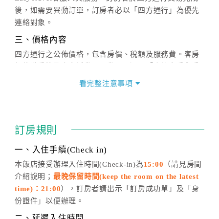
後，如需要異動訂單，訂房者必以「四方通行」為優先
連絡對象。
三、價格內容
四方通行之公佈價格，包含房價、稅額及服務費。客房
價格隨季節及人文活動而異動，以選項「查詢空房與房
價」之當日價格為標準。
看完整注意事項
四、訂單異動
訂房成功後，訂房者如需異動內容，須於住房前在四方
通行「客服聯絡單」提出申辦，四方通行
恕不接受以電
訂房規則
話方式異動
訂單。
※非客服時間之申辦異動，皆為次日計算及辦理。
一、入住手續(Check in)
五、客服時間
本飯店接受辦理入住時間(Check-in)為
15:00
（請見房間
介紹說明；
最晚保留時間(keep the room on the latest
週一至週日，上午9:00～晚上6:00
time)：21:00
），訂房者請出示「訂房成功單」及「身
六、聯絡方式
份證件」以便辦理。
週一至週日：
客服聯絡單
、
LINE@
、電話：
二、延遲入住時間