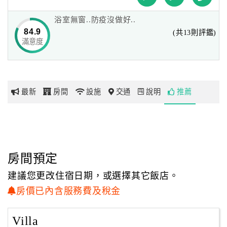
讓您置身其中彷彿到了不同的國度。
浴室無窗..防疫沒做好..
網
84.9
(共13則評鑑)
紅
滿意度
帶
你
玩
最新
房間
設施
交通
說明
推薦
玩
樂
地
圖
房間預定
顧
建議您更改住宿日期，或選擇其它飯店。
客
房價已內含服務費及稅金
服
務
Villa