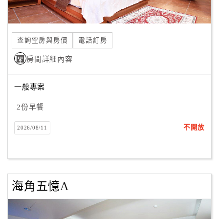
合
作
提
查詢空房與房價
電話訂房
案
房間詳細內容
飯
一般專案
店
合
2份早餐
作
不開放
2026/08/11
廠
商
合
海角五憶A
作