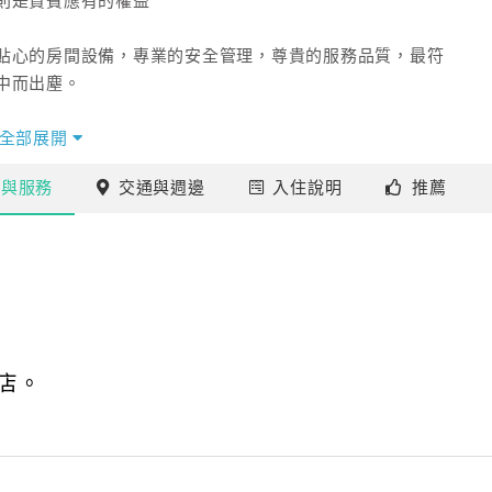
則是貴賓應有的權益
貼心的房間設備，專業的安全管理，尊貴的服務品質，最符
中而出塵。
全部展開
施
與服務
交通
與週邊
入住
說明
推薦
寥寥可數，「松之風精品旅店」為滿足不同類型旅客的需
，風格多變，充滿現代感的設計概念更是令人眼前為之一
私。
溫馨舒適的房間等著您卸下一身疲憊，舒緩工作壓力，讓您充
店。