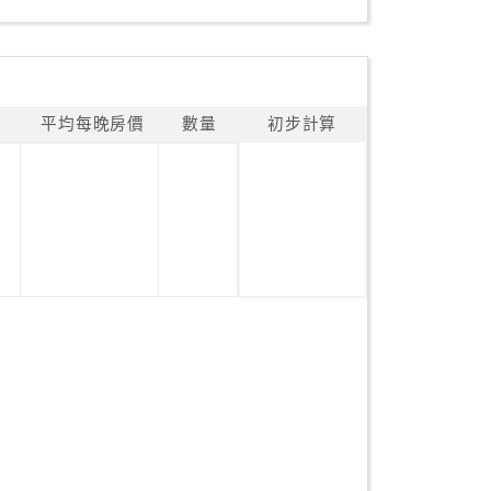
平均每晚房價
數量
初步計算