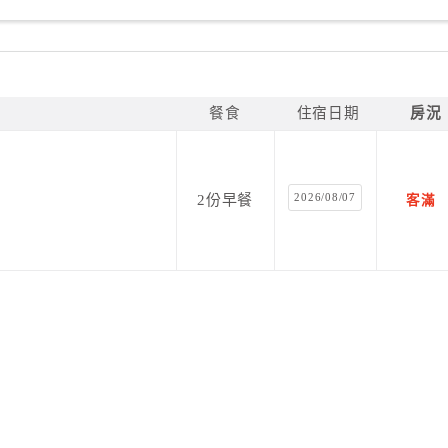
餐食
住宿日期
房況
2026/08/07
2份早餐
客滿