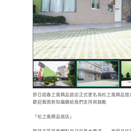
即日起春之風精品旅店正式更名為松之風精品旅
歡迎舊雨新知繼續給我們支持與鼓勵
「松之風精品旅店」