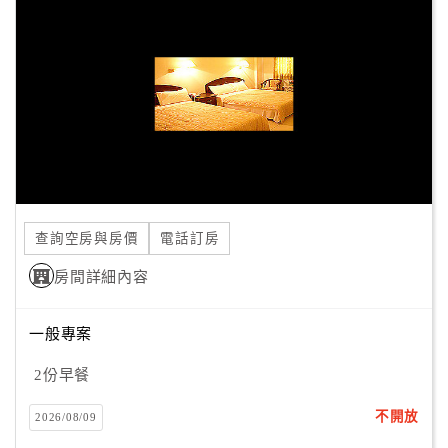
顧
客
滿
意
度
訂
單
查詢空房與房價
電話訂房
管
理
房間詳細內容
一般專案
會
員
2份早餐
帳
戶
不開放
2026/08/09