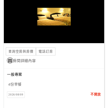
旅
伴
計
劃
商
品
宣
查詢空房與房價
電話訂房
傳
房間詳細內容
一般專案
4份早餐
不開放
2026/08/09