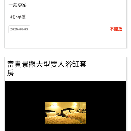
一般專案
4份早餐
訂
房
不開放
2026/08/09
Q&A
國
旅
富貴景觀大型雙人浴缸套
卡
房
訂
房
請
款
收
據