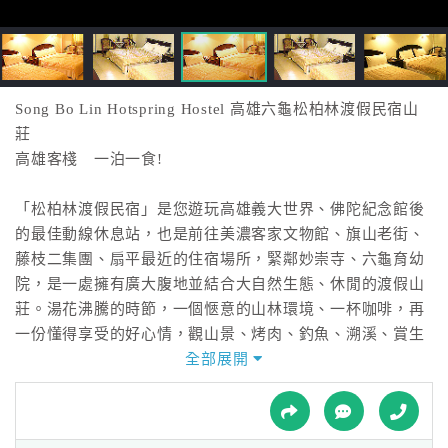
接
跟
飯
店
訂
Song Bo Lin Hotspring Hostel 高雄六龜松柏林渡假民宿山
房
莊
HOT
高雄客棧 一泊一食!
「松柏林渡假民宿」是您遊玩高雄義大世界、佛陀紀念館後
特
的最佳動線休息站，也是前往美濃客家文物館、旗山老街、
色
藤枝二集團、扇平最近的住宿場所，緊鄰妙崇寺、六龜育幼
民
院，是一處擁有廣大腹地並結合大自然生態、休閒的渡假山
宿
莊。湯花沸騰的時節，一個愜意的山林環境、一杯咖啡，再
一份懂得享受的好心情，觀山景、烤肉、釣魚、溯溪、賞生
態，享盡食衣住行育樂的休閒饗宴。
全部展開
全
球
有包棟（三間四人房含卡拉OK）、VIP房、景觀富貴套房、
租
車
精緻套房、可供住宿選擇，每間房裡都為您準備了乾淨舒適