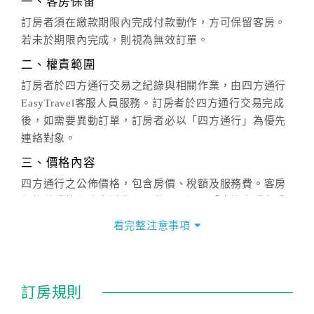
一、客房保留
訂房者須在繳款期限內完成付款動作，方可保留客房。
若未於期限內完成，則視為無效訂單。
二、權責範圍
訂房者於四方通行交易之紀錄與相關作業，由四方通行
EasyTravel客服人員服務。訂房者於四方通行交易完成
後，如需要異動訂單，訂房者必以「四方通行」為優先
連絡對象。
三、價格內容
四方通行之公佈價格，包含房價、稅額及服務費。客房
價格隨季節及人文活動而異動，以選項「查詢空房與房
價」之當日價格為標準。
看完整注意事項
四、訂單異動
訂房成功後，訂房者如需異動內容，須於住房前在四方
通行「客服聯絡單」提出申辦，四方通行
恕不接受以電
訂房規則
話方式異動
訂單。