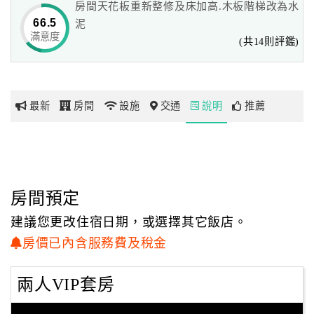
房間天花板重新整修及床加高.木板階梯改為水
的寢具，部份房型還有按摩浴缸供您選擇。
66.5
泥
滿意度
網
(共14則評鑑)
1.如有GPS，煩請搜尋六龜7-ELEVEN門市(右轉)，過六龜大
紅
橋左轉兩公里就到了。
帶
2.左營高鐵站->到一樓轉搭->高雄客運->到六龜客運總站水->
你
免費接駁到->松柏林渡假民宿
最新
房間
設施
交通
說明
推薦
玩
玩
樂
地
房間預定
圖
建議您更改住宿日期，或選擇其它飯店。
顧
房價已內含服務費及稅金
客
服
兩人VIP套房
務