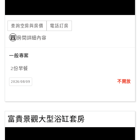
合
作
提
查詢空房與房價
電話訂房
案
房間詳細內容
飯
一般專案
店
合
2份早餐
作
不開放
2026/08/09
廠
商
合
富貴景觀大型浴缸套房
作