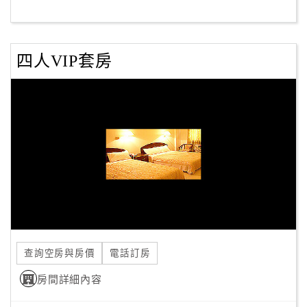
客
服
四人VIP套房
聯
絡
單
Line
線
上
客
服
查詢空房與房價
電話訂房
紅
利
房間詳細內容
查
詢