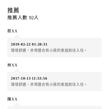
訂房者應於
入住前2日
（不含入住當日）提出申辦，如未
提出申辦不得異動訂單。
推薦
每筆訂單異動限定
乙
次，限原訂飯店，異動完成後不得
推薦人數
92
人
辦理取消退款。
訂單異動後，訂單費用總計大於原訂單費用總計時，訂
蔡XX
房者應補足差額。（限原訂飯店）
訂單異動後，訂單費用總計小於原訂單費用總計時，訂
2019-02-22 01:20:31
房者不得要求退其差額。（限原訂飯店）
環境舒適，非常適合有小孩的家庭前往入住。
五、保留住宿權益(保留住房)
．訂房者因故辦理訂單異動，本飯店可接受
保留住宿金
林XX
額3個月
限原訂飯店），異動完成後不得辦理取消退款。
（提出申辦日為保留起算日）
2017-10-13 11:53:56
．訂房者使用「保留住宿金額」時，請注意！為避免飯
環境舒適，非常適合有小孩的家庭前往入住。
店客滿，敬請及早計畫，如逾時未提出申辦，視同無條
件放棄訂單（住宿權益）。 （限原訂飯店使用）
．每筆訂單異動限定乙次，限原訂飯店，異動完成後不
陳XX
得辦理取消退款。