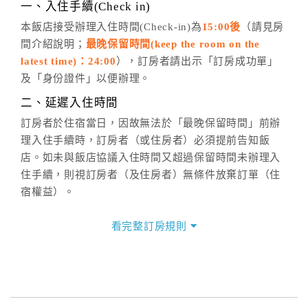
※非客服時間之申辦異動，皆為次日計算及辦理。
一、入住手續(Check in)
五、客服時間
本飯店接受辦理入住時間(Check-in)為
15:00後
（請見房
間介紹說明；
最晚保留時間(keep the room on the
週一至週日，上午9:00～晚上6:00
latest time)：24:00
），訂房者請出示「訂房成功單」
六、聯絡方式
及「身份證件」以便辦理。
週一至週日：
客服聯絡單
、
LINE@
、電話：
二、延遲入住時間
(07)9682715 。
訂房者於住宿當日，因故無法於「最晚保留時間」前辦
理入住手續時，訂房者（或住房者）必須提前告知飯
店。如未與飯店協議入住時間又超過保留時間未辦理入
住手續，則視訂房者（及住房者）無條件放棄訂單（住
宿權益）。
三、退房手續(Check out)
看完整訂房規則
本飯店退房時間(Check-out)為 （
上午11:00前
），訂房
者與飯店之其他交易﹝如續住、加床、餐費、小費、電
話費...等﹞所發生之費用，必須與飯店現場結清。
四、訂單異動