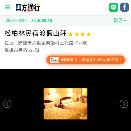
2026/08/09 - 2026/08/10
變更
四
松柏林民宿渡假山莊
方
通
住址：高雄市六龜區興龍村土龍路37-8號
行
高雄市民宿025號｜
訂
刷國旅卡，旅遊金8000元等你拿！
房
台
灣
訂
房
直