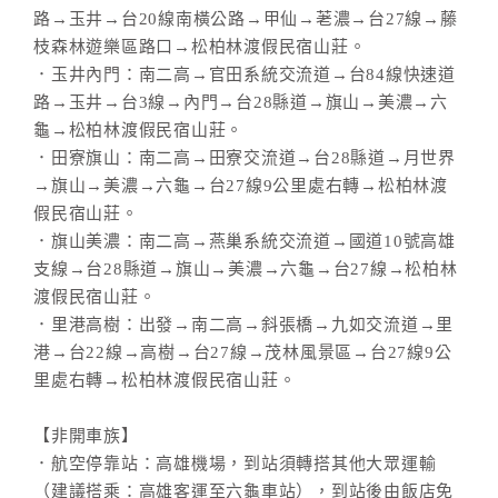
路→玉井→台20線南橫公路→甲仙→荖濃→台27線→藤
枝森林遊樂區路口→松柏林渡假民宿山莊。
．玉井內門：南二高→官田系統交流道→台84線快速道
路→玉井→台3線→內門→台28縣道→旗山→美濃→六
龜→松柏林渡假民宿山莊。
．田寮旗山：南二高→田寮交流道→台28縣道→月世界
→旗山→美濃→六龜→台27線9公里處右轉→松柏林渡
假民宿山莊。
．旗山美濃：南二高→燕巢系統交流道→國道10號高雄
支線→台28縣道→旗山→美濃→六龜→台27線→松柏林
渡假民宿山莊。
．里港高樹：出發→南二高→斜張橋→九如交流道→里
港→台22線→高樹→台27線→茂林風景區→台27線9公
里處右轉→松柏林渡假民宿山莊。
【非開車族】
．航空停靠站：高雄機場，到站須轉搭其他大眾運輸
（建議搭乘：高雄客運至六龜車站），到站後由飯店免