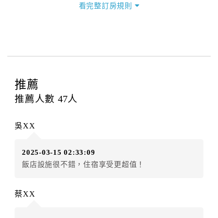
看完整訂房規則
本飯店退房時間(Check-out)為 （
上午11:00前
），訂房
者與飯店之其他交易﹝如續住、加床、餐費、小費、電
話費...等﹞所發生之費用，必須與飯店現場結清。
四、訂單異動
訂房者應於
入住前2日
（不含入住當日）提出申辦，如未
提出申辦不得異動訂單。
推薦
每筆訂單異動限定
乙
次，限原訂飯店，異動完成後不得
推薦人數
47
人
辦理取消退款。
訂單異動後，訂單費用總計大於原訂單費用總計時，訂
吳XX
房者應補足差額。（限原訂飯店）
訂單異動後，訂單費用總計小於原訂單費用總計時，訂
2025-03-15 02:33:09
房者不得要求退其差額。（限原訂飯店）
飯店設施很不錯，住宿享受更超值！
五、保留住宿權益(保留住房)
．訂房者因故辦理訂單異動，本飯店可接受
保留住宿金
蔡XX
額3個月
限原訂飯店），異動完成後不得辦理取消退款。
（提出申辦日為保留起算日）