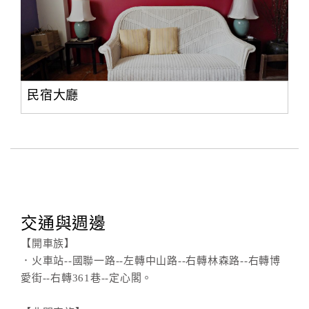
民宿大廳
交通與週邊
【開車族】
．火車站--國聯一路--左轉中山路--右轉林森路--右轉博
愛街--右轉361巷--定心閣。