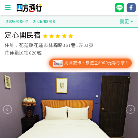
2026/08/07 - 2026/08/08
變更
四
定心閣民宿
方
通
住址：花蓮縣花蓮市林森路361巷1弄33號
行
花蓮縣民宿626號｜
訂
刷國旅卡，旅遊金8000元等你拿！
房
台
灣
訂
房
直