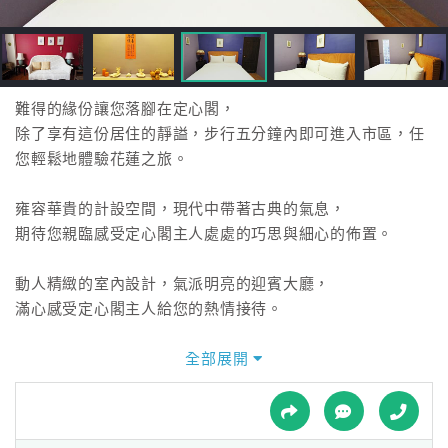
接
跟
飯
店
訂
難得的緣份讓您落腳在定心閣，
房
除了享有這份居住的靜謚，步行五分鐘內即可進入市區，任
HOT
您輕鬆地體驗花蓮之旅。
雍容華貴的計設空間，現代中帶著古典的氣息，
特
期待您親臨感受定心閣主人處處的巧思與細心的佈置。
色
民
動人精緻的室內設計，氣派明亮的迎賓大廳，
宿
滿心感受定心閣主人給您的熱情接待。
溫馨舒適的住宿空間，
全部展開
全
定心閣主人為您精心準備一切，讓您好好的紓緩旅遊行程後
球
的疲憊。
租
車