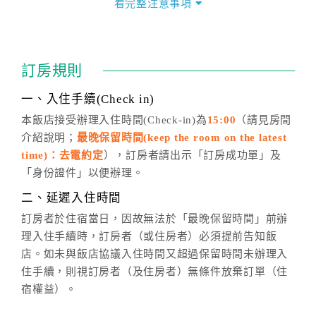
看完整注意事項
四、訂單異動
訂房成功後，訂房者如需異動內容，須於住房前在四方
通行「客服聯絡單」提出申辦，四方通行
恕不接受以電
訂房規則
話方式異動
訂單。
※非客服時間之申辦異動，皆為次日計算及辦理。
一、入住手續(Check in)
五、客服時間
本飯店接受辦理入住時間(Check-in)為
15:00
（請見房間
介紹說明；
最晚保留時間(keep the room on the latest
週一至週日，上午9:00～晚上6:00
time)：去電約定
），訂房者請出示「訂房成功單」及
六、聯絡方式
「身份證件」以便辦理。
週一至週日：
客服聯絡單
、
LINE@
、電話：
二、延遲入住時間
(07)9682715 。
訂房者於住宿當日，因故無法於「最晚保留時間」前辦
理入住手續時，訂房者（或住房者）必須提前告知飯
店。如未與飯店協議入住時間又超過保留時間未辦理入
住手續，則視訂房者（及住房者）無條件放棄訂單（住
宿權益）。
三、退房手續(Check out)