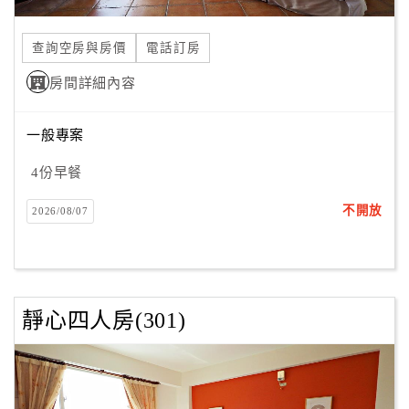
合
作
查詢空房與房價
電話訂房
提
房間詳細內容
案
一般專案
飯
店
4份早餐
合
不開放
2026/08/07
作
廠
商
靜心四人房(301)
合
作