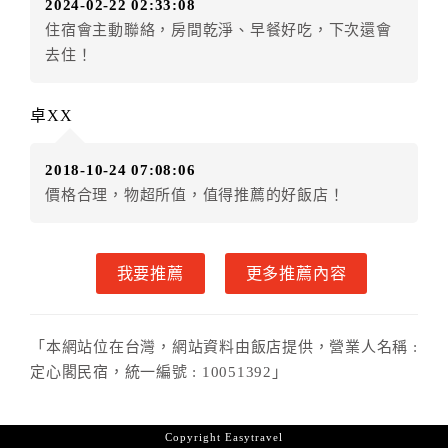
2024-02-22 02:33:08
．訂房者使用「保留住宿金額」時，請注意！為避免飯
住宿會主動聯絡，房間乾淨、早餐好吃，下次還會
店客滿，敬請及早計畫，如逾時未提出申辦，視同無條
去住！
件放棄訂單（住宿權益）。 （限原訂飯店使用）
．每筆訂單異動限定乙次，限原訂飯店，異動完成後不
得辦理取消退款。
卓XX
．訂單異動後，訂單費用總計大於原訂單費用總計時，
訂房者應補足差額。 限原訂飯店
2018-10-24 07:08:06
．訂單異動後，訂單費用總計小於原訂單費用總計時，
價格合理，物超所值，值得推薦的好飯店！
訂房者不得要求退其差額。限原訂飯店
六、取消訂單
我要推薦
更多推薦內容
訂房者因故取消訂單辦理退款，依下列標準申辦：
◎住房日7天前辦理者，訂單費用扣除總計0%為手續費
◎住房日4天前辦理者，訂單費用扣除總計25%為手續費
「本網站位在台灣，網站資料由飯店提供，營業人名稱 :
◎住房日1天前辦理者，訂單費用扣除總計45%為手續費
定心閣民宿，統一編號 : 10051392」
◎住房日當日辦理者，訂單費用扣除總計100%為手續費
◎住房日當日不得辦理。
◎住房日當日未辦理入住手續者，視同住房，已付訂單
Copyright
Easytravel