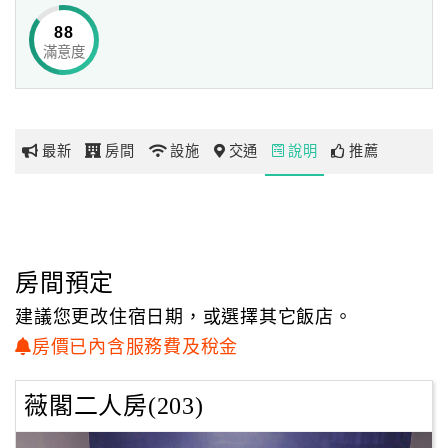
88
滿意度
網
紅
帶
你
最新
房間
設施
交通
說明
推薦
玩
玩
樂
地
房間預定
圖
建議您更改住宿日期，或選擇其它飯店。
顧
房價已內含服務費及稅金
客
服
薇閣二人房(203)
務