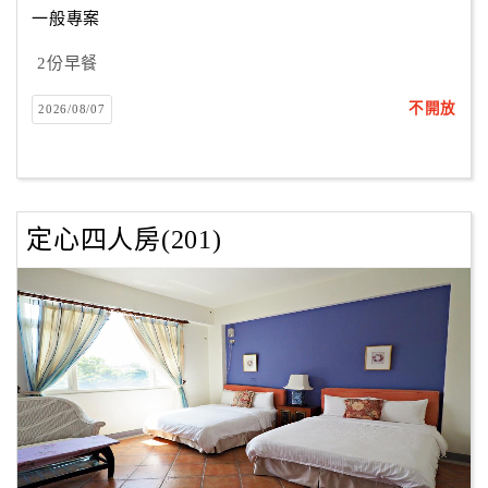
一般專案
2份早餐
訂
房
不開放
2026/08/07
Q&A
國
旅
定心四人房(201)
卡
訂
房
請
款
收
據