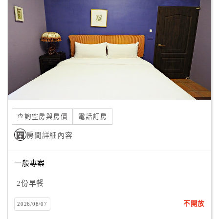
顧
客
滿
意
度
訂
單
查詢空房與房價
電話訂房
管
理
房間詳細內容
一般專案
會
員
2份早餐
帳
戶
不開放
2026/08/07