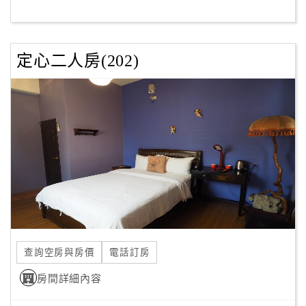
客
服
定心二人房(202)
聯
絡
單
Line
線
上
客
服
查詢空房與房價
電話訂房
紅
利
房間詳細內容
查
詢