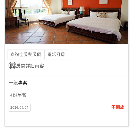
旅
伴
計
劃
商
品
查詢空房與房價
電話訂房
宣
傳
房間詳細內容
一般專案
4份早餐
不開放
2026/08/07