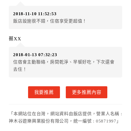
額3個月
限原訂飯店），異動完成後不得辦理取消退款。
（提出申辦日為保留起算日）
2018-11-10 11:52:53
．訂房者使用「保留住宿金額」時，請注意！為避免飯
飯店設施很不錯，住宿享受更超值！
店客滿，敬請及早計畫，如逾時未提出申辦，視同無條
件放棄訂單（住宿權益）。 （限原訂飯店使用）
．每筆訂單異動限定乙次，限原訂飯店，異動完成後不
蔡XX
得辦理取消退款。
．訂單異動後，訂單費用總計大於原訂單費用總計時，
2018-01-13 07:32:23
訂房者應補足差額。 限原訂飯店
住宿會主動聯絡，房間乾淨、早餐好吃，下次還會
．訂單異動後，訂單費用總計小於原訂單費用總計時，
去住！
訂房者不得要求退其差額。限原訂飯店
六、取消訂單
我要推薦
更多推薦內容
訂房者因故取消訂單辦理退款，依下列標準申辦：
◎住房日7天前辦理者，訂單費用扣除總計0%為手續費
◎住房日4天前辦理者，訂單費用扣除總計25%為手續費
「本網站位在台灣，網站資料由飯店提供，營業人名稱 :
◎住房日1天前辦理者，訂單費用扣除總計45%為手續費
神木谷遊樂興業股份有限公司，統一編號 : 05871997」
◎住房日當日辦理者，訂單費用扣除總計100%為手續費
◎住房日當日不得辦理。