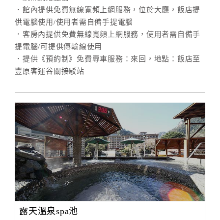
．館內提供免費無線寬頻上網服務，位於大廳，飯店提
供電腦使用/使用者需自備手提電腦
訂
．客房內提供免費無線寬頻上網服務，使用者需自備手
房
提電腦/可提供傳輸線使用
Q&A
．提供《預約制》免費專車服務：來回，地點：飯店至
豐原客運谷關接駁站
國
旅
卡
訂
房
請
款
收
據
露天溫泉spa池