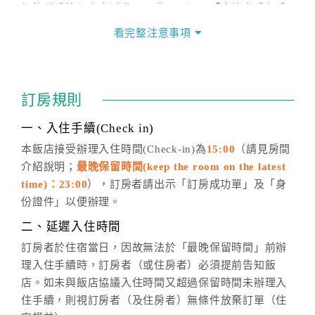
價格隨季節及人文活動而異動，以選項「查詢空房與房
價」之當日價格為標準。
看完整注意事項
四、訂單異動
訂房成功後，訂房者如需異動內容，須於住房前在四方
通行「客服聯絡單」提出申辦，四方通行
恕不接受以電
訂房規則
話方式異動
訂單。
※非客服時間之申辦異動，皆為次日計算及辦理。
一、入住手續(Check in)
五、客服時間
本飯店接受辦理入住時間(Check-in)為
15:00
（請見房間
介紹說明；
最晚保留時間(keep the room on the latest
週一至週日，上午9:00～晚上6:00
time)：23:00
），訂房者請出示「訂房成功單」及「身
六、聯絡方式
份證件」以便辦理。
週一至週日：
客服聯絡單
、
LINE@
、電話：
二、延遲入住時間
(07)9682715 。
訂房者於住宿當日，因故無法於「最晚保留時間」前辦
理入住手續時，訂房者（或住房者）必須提前告知飯
店。如未與飯店協議入住時間又超過保留時間未辦理入
住手續，則視訂房者（及住房者）無條件放棄訂單（住