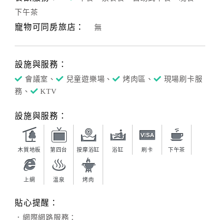
下午茶
客
寵物可同房旅店：
無
服
聯
絡
設施與服務：
單
會議室、
兒童遊樂場、
烤肉區、
現場刷卡服
務、
KTV
Line
線
設施與服務：
上
客
服
木質地板
第四台
按摩浴缸
浴缸
刷卡
下午茶
上網
溫泉
烤肉
紅
利
貼心提醒：
查
．網際網路服務：
詢