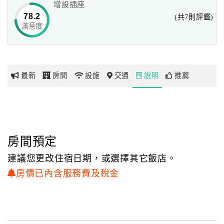
增設插座
78.2
(共7則評鑑)
谷關溫泉的由來
滿意度
網
台灣光復後始命名為「谷關」意指為山谷中之關卡。
紅
谷關溫泉自山麓湧出，溫度約攝氏六十五度，PH值7.6，屬
帶
弱鹼性碳酸泉，
你
水量終年不竭，水質無色無味、清澈透明，而且可飲可浴，
最新
房間
設施
交通
說明
推薦
玩
浴後皮膚柔細不滑膩，可舒緩工作壓力，減輕神經疲勞，
對於改善關節炎、神經痛、胃腸不適等均有改善效用，是最
上乘的碳酸溫泉水質。
玩
樂
地
房間預定
圖
建議您更改住宿日期，或選擇其它飯店。
顧
房價已內含服務費及稅金
客
服
務