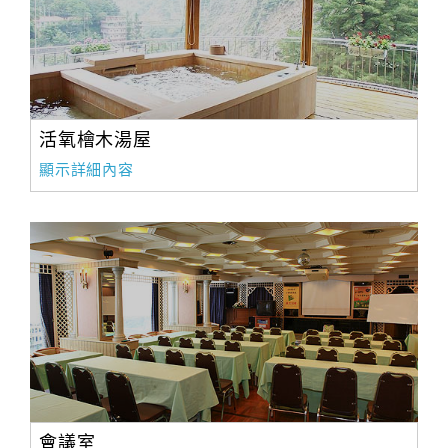
旅
伴
計
劃
活氧檜木湯屋
商
品
顯示詳細內容
宣
傳
會議室