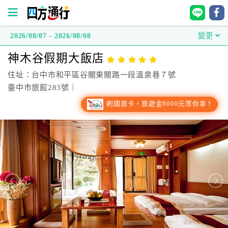
2026/08/07 - 2026/08/08
變更
四
神木谷假期大飯店
方
通
住址：台中市和平區谷關東關路一段溫泉巷７號
行
臺中市旅館283號｜
訂
刷國旅卡，旅遊金8000元等你拿！
房
台
灣
訂
房
直