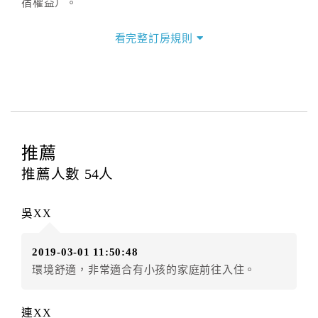
宿權益）。
三、退房手續(Check out)
看完整訂房規則
本飯店退房時間(Check-out)為 （
上午11:00前
），訂房
者與飯店之其他交易﹝如續住、加床、餐費、小費、電
話費...等﹞所發生之費用，必須與飯店現場結清。
四、訂單異動
訂房者應於
入住前2日
（不含入住當日）提出申辦，如未
提出申辦不得異動訂單。
推薦
每筆訂單異動限定
乙
次，限原訂飯店，異動完成後不得
推薦人數
54
人
辦理取消退款。
訂單異動後，訂單費用總計大於原訂單費用總計時，訂
吳XX
房者應補足差額。（限原訂飯店）
訂單異動後，訂單費用總計小於原訂單費用總計時，訂
2019-03-01 11:50:48
房者不得要求退其差額。（限原訂飯店）
環境舒適，非常適合有小孩的家庭前往入住。
五、保留住宿權益(保留住房)
．訂房者因故辦理訂單異動，本飯店可接受
保留住宿金
連XX