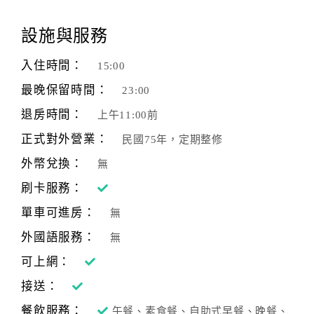
顧
設施與服務
客
滿
入住時間：
15:00
意
最晚保留時間：
23:00
度
退房時間：
上午11:00前
正式對外營業：
民國75年，定期整修
訂
單
外幣兌換：
無
管
刷卡服務：
理
單車可進房：
無
外國語服務：
無
會
員
可上網：
帳
接送：
戶
餐飲服務：
午餐、素食餐、自助式早餐、晚餐、