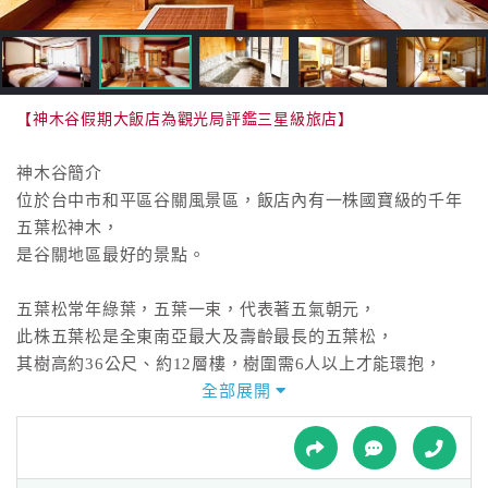
接
跟
飯
店
訂
【神木谷假期大飯店為觀光局評鑑三星級旅店】
房
HOT
神木谷簡介
位於台中市和平區谷關風景區，飯店內有一株國寶級的千年
五葉松神木，
特
是谷關地區最好的景點。
色
民
五葉松常年綠葉，五葉一束，代表著五氣朝元，
宿
此株五葉松是全東南亞最大及壽齡最長的五葉松，
其樹高約36公尺、約12層樓，樹圍需6人以上才能環抱，
樹齡千年，屹立不搖，傲視群山。
全部展開
全
球
『神木谷假期大飯店』就是以此株老而彌堅，蒼綠雄偉之千
租
車
年神木為其命名。