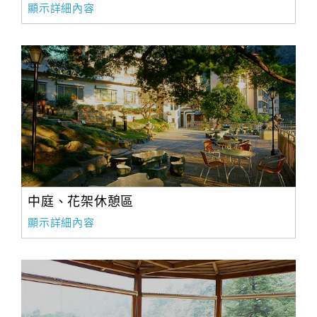
顯示詳細內容
合
作
提
案
飯
店
合
作
中庭、花架休憩區
廠
顯示詳細內容
商
合
作