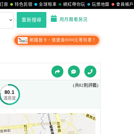
訂房
特色民宿
全球租車
網紅帶你玩
玩樂地圖
會員帳戶
用月曆看房況
重新搜尋
刷國旅卡，旅遊金8000元等你拿！
(共82則評鑑)
80.1
滿意度