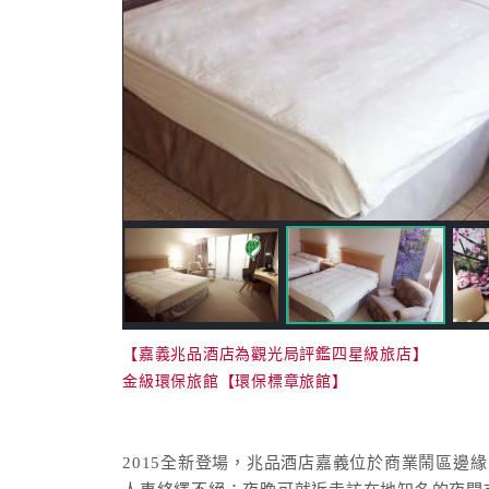
【嘉義兆品酒店為觀光局評鑑四星級旅店】
金級環保旅館【環保標章旅館】
2015全新登場，兆品酒店嘉義位於商業鬧區邊