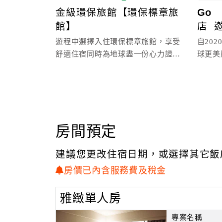
金級環保旅館【環保標章旅
Go
館】
店 
遊程中選擇入住環保標章旅館，享受
自20
舒適住宿同時為地球盡一份心力證號
球更美
期限：2028/03/30
兆品酒
房間預定
建議您更改住宿日期，或選擇其它飯
房價已內含服務費及稅金
雅緻單人房
專案名稱