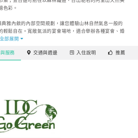
市集；翌日還可前往以森林鐵道、日出馳名的阿里山天然美
憶色彩。
調與典雅內斂的內部空間規劃，讓您體驗山林自然氣息一般的
的輕鬆自在。寬敞氣派的宴會場地，適合舉辦各種宴會、婚
是宴客、活動的最佳選擇！
全部展開
施
與服務
交通
與週邊
入住
說明
推薦