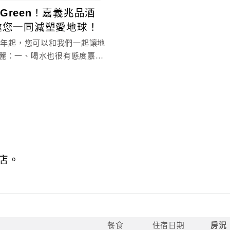
 Green！嘉義兆品酒
邀您一同減塑愛地球！
20年起，您可以和我們一起讓地
麗：一、喝水也很有態度嘉義
店 逐步引進卓越綠能技術
店。
餐食
住宿日期
房況