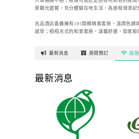
人車絡繹不絕；夜晚可就近走訪在地知名的夜間
景觀光遊覽，充分體驗在地生活，為旅程增添記
兆品酒店嘉義擁有185間精緻客套房，溫潤色
感受；榻榻米式的和室套房，溫馨舒適，如家般
宴、酒會、會議、展覽，搭配先進的視聽設備，
最新
消息
房間
預訂
設
最新消息