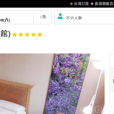
台灣訂房
直接跟飯店
1
晚
08(六)
館)