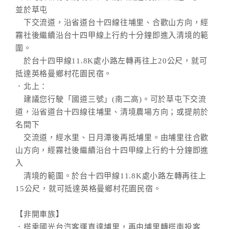
並於草屯
下交流道，沿省道台十四線往埔里、合歡山方向，經
霧社後繼續沿台十四甲線上行約十分鐘即進入清境的範
圍。
於台十四甲線11.8K處小路左轉再往上20公尺，就可
抵達英格曼鄉村花園民宿。
．北上：
建議您行駛「國道三號」(南二高)。可於草屯下交流
道，沿省道台十四線往埔里、清境農場方向；或提前於
名間下
交流道，經水里、日月潭後再抵埔里。由埔里往合歡
山方向，經霧社後繼續沿台十四甲線上行約十分鐘即進
入
清境的範圍。於台十四甲線11.8K處小路左轉再往上
15公尺，就可抵達英格曼鄉村花園民宿。
【非開車族】
．搭乘國光台汽客運直達埔里，再由埔里轉搭南投客