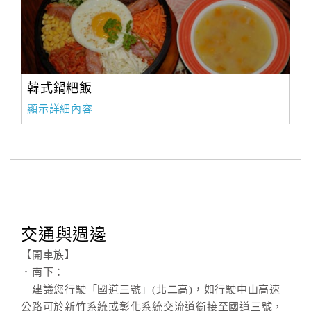
韓式鍋粑飯
顯示詳細內容
交通與週邊
【開車族】
．南下：
建議您行駛「國道三號」(北二高)，如行駛中山高速
公路可於新竹系統或彰化系統交流道銜接至國道三號，