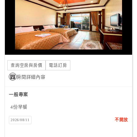
旅
伴
計
劃
商
品
宣
查詢空房與房價
電話訂房
傳
房間詳細內容
一般專案
4份早餐
不開放
2026/08/11