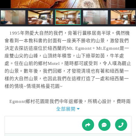
接
跟
飯
店
訂
1995年熱愛大自然的我們，背著行曩移居南半球。偶然機
房
會看到一本教科書的封面有一座美不勝收的山景，激發我們
HOT
決定去探訪這座位於紐西蘭的Mt. Egmont。Mt.Egmont是一
座雙山尖的山峰，山頂終年積雪，山下綠草如茵，牛羊處
處。住在山前的鄉村Motel，隨時都可感受到，令人嘆為觀止
特
的山景。數年後，我們回鄉，才發現清境也有著和紐西蘭一
色
樣的大自然山景，也因此我們在這裡打造了一處和紐西蘭一
民
樣的情境~情境英格曼花園~
宿
Egmont鄉村花園是我們中年返鄉後，所精心設計，費時兩
年半打造完成的私人渡假空間，也邀請熱愛大自然的您，用
全部展開
全
沉澱的心情和我們一起看窗外的世界。
球
租
車
Find us．See us．Feel us．then you will love us .