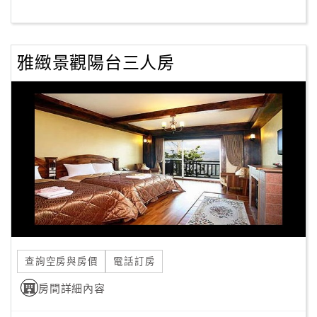
客
服
雅緻景觀陽台三人房
聯
絡
單
Line
線
上
客
服
查詢空房與房價
電話訂房
紅
利
房間詳細內容
查
詢