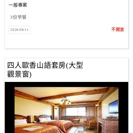
一般專案
3份早餐
訂
房
不開放
2026/08/11
Q&A
國
旅
四人歐香山語套房(大型
卡
觀景窗)
訂
房
請
款
收
據