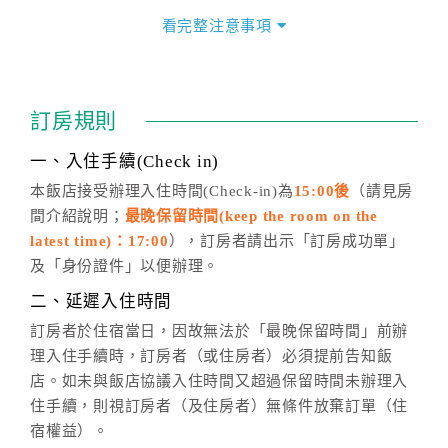
價」之當日價格為標準。
看完整注意事項
四、訂單異動
訂房成功後，訂房者如需異動內容，須於住房前在四方
通行「客服聯絡單」提出申辦，四方通行
恕不接受以電
訂房規則
話方式異動
訂單。
※非客服時間之申辦異動，皆為次日計算及辦理。
一、入住手續(Check in)
五、客服時間
本飯店接受辦理入住時間(Check-in)為
15:00後
（請見房
間介紹說明；
最晚保留時間(keep the room on the
週一至週日，上午9:00～晚上6:00
latest time)：17:00
），訂房者請出示「訂房成功單」
六、聯絡方式
及「身份證件」以便辦理。
週一至週日：
客服聯絡單
、
LINE@
、電話：
二、延遲入住時間
(07)9682715 。
訂房者於住宿當日，因故無法於「最晚保留時間」前辦
理入住手續時，訂房者（或住房者）必須提前告知飯
店。如未與飯店協議入住時間又超過保留時間未辦理入
住手續，則視訂房者（及住房者）無條件放棄訂單（住
宿權益）。