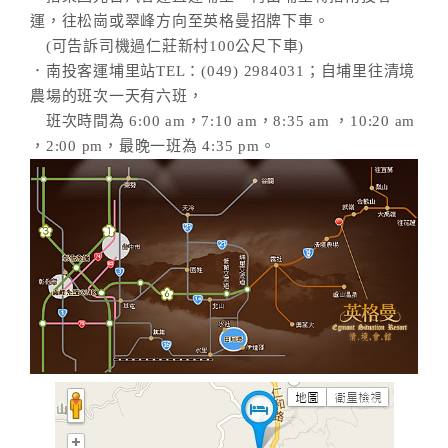
運，往松崗或翠峰方向至英格曼招牌下車。
(可告訴司機過仁莊新村100公尺下車)
．南投客運埔里站TEL：(049) 2984031；自埔里往清境
農場的班次一天有六班，
班次時間為 6:00 am，7:10 am，8:35 am ，10:20 am
，2:00 pm，最晚一班為 4:35 pm。