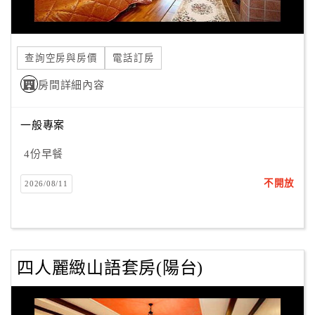
合
作
提
查詢空房與房價
電話訂房
案
房間詳細內容
飯
一般專案
店
合
4份早餐
作
不開放
2026/08/11
廠
商
合
四人麗緻山語套房(陽台)
作