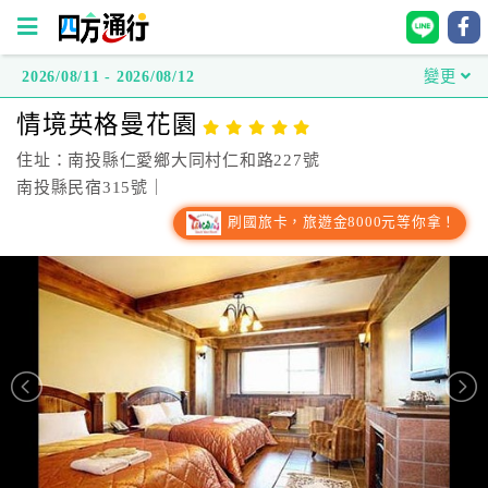
2026/08/11 - 2026/08/12
變更
四
情境英格曼花園
方
通
住址：南投縣仁愛鄉大同村仁和路227號
行
南投縣民宿315號｜
訂
刷國旅卡，旅遊金8000元等你拿！
房
台
灣
訂
房
直