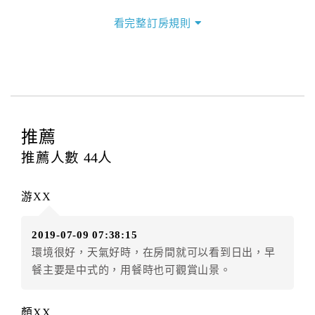
三、退房手續(Check out)
看完整訂房規則
本飯店退房時間(Check-out)為 （
上午11:00前
），訂房
者與飯店之其他交易﹝如續住、加床、餐費、小費、電
話費...等﹞所發生之費用，必須與飯店現場結清。
四、訂單異動
訂房者應於
入住前2日
（不含入住當日）提出申辦，如未
提出申辦不得異動訂單。
推薦
每筆訂單異動限定
乙
次，限原訂飯店，異動完成後不得
推薦人數
44
人
辦理取消退款。
訂單異動後，訂單費用總計大於原訂單費用總計時，訂
游XX
房者應補足差額。（限原訂飯店）
訂單異動後，訂單費用總計小於原訂單費用總計時，訂
2019-07-09 07:38:15
房者不得要求退其差額。（限原訂飯店）
環境很好，天氣好時，在房間就可以看到日出，早
五、保留住宿權益(保留住房)
餐主要是中式的，用餐時也可觀賞山景。
．訂房者因故辦理訂單異動，本飯店可接受
保留住宿金
額3個月
限原訂飯店），異動完成後不得辦理取消退款。
顏XX