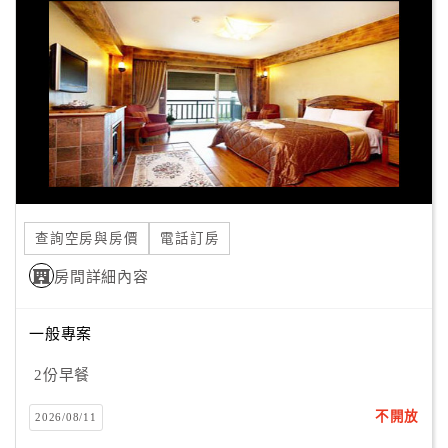
之中；沒有打擾和喧嚷，來到英格曼花園如此愜意的假期生
顧
活就要展開囉^^
情境英格曼花園春節期間(明年1/30-2/4)不接網
客
路訂房，請直接與飯店預定，造成不便敬請見諒！
滿
意
度
訂
單
查詢空房與房價
電話訂房
管
理
房間詳細內容
一般專案
會
員
2份早餐
帳
戶
不開放
2026/08/11