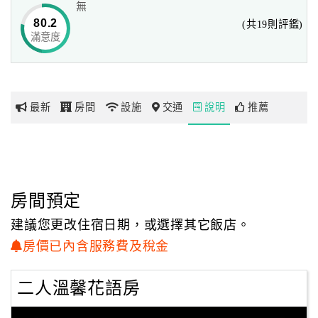
無
80.2
(共19則評鑑)
在【情境英格曼】中醒來，推開窗門就看到合歡山群峰在
滿意度
網
眼前蜿蜒而過，悠閒地漫步其中，棲息在高山的鳶鷲在空中
紅
翱翔，羊群在山間悠然的吃草，大自然的生態盡收眼底，四
帶
周滿是翠綠的山林，百合花在風中微微地搖曳，壯麗的山景
你
就在腳旁，這裡就是-情境英格曼花園。
最新
房間
設施
交通
說明
推薦
玩
英格曼主人夫婦曾經旅居紐西蘭，以熱愛山林及鄉村的個
性，特別在清境農場這特有山城美景中，佈置了這棟充滿濃
玩
濃紐西蘭風情的英格曼。為了達到「紐西蘭英格曼山」之
樂
名，每房間皆以紐西蘭為佈置特色，讓每個來訪的遊客，都
地
房間預定
能對「紐西蘭」產生濃厚的興趣，不自覺的體驗到「紐西蘭
圖
異國悠遊」的樂趣。
建議您更改住宿日期，或選擇其它飯店。
顧
房價已內含服務費及稅金
聽著微風吹拂著沙沙聲音，飄落眼前的楓葉，帶來撲鼻花
客
香飄散在空氣中，坐在雅緻的休閒椅上，和家人朋友一同欣
服
二人溫馨花語房
賞著清境農場的美麗星空，皎潔的明月閃爍的星斗，再喝上
務
一杯英格曼主人為您準備的花茶，您是否已沉醉於異國情調