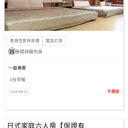
合
作
提
案
查詢空房與房價
電話訂房
飯
房間詳細內容
店
合
作
一般專案
4份早餐
廠
不開放
2026/08/10
商
合
作
日式家庭六人房【保證有