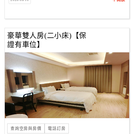
客
服
聯
絡
豪華雙人房(二小床)【保
單
證有車位】
Line
線
上
客
服
紅
利
查
查詢空房與房價
電話訂房
詢