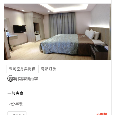
顧
客
滿
意
度
訂
單
管
查詢空房與房價
電話訂房
理
房間詳細內容
會
一般專案
員
帳
2份早餐
戶
不開放
2026/08/10