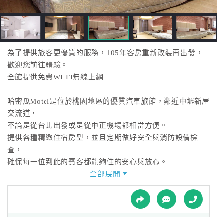
接
跟
飯
店
訂
為了提供旅客更優質的服務，105年客房重新改裝再出發，
房
歡迎您前往體驗。
HOT
全館提供免費WI-FI無線上網
哈密瓜Motel是位於桃園地區的優質汽車旅館，鄰近中壢新屋
特
交流道，
色
不論是從台北出發或是從中正機場都相當方便。
民
提供各種精緻住宿房型，並且定期做好安全與消防設備檢
宿
查，
確保每一位到此的賓客都能夠住的安心與放心。
全部展開
全
堅持服務與用心是哈密瓜Motel對顧客的承諾，
球
每日派員仔細的清掃每個角落環境，定期的更新飯店設備，
租
車
採用平實的價格來回饋給顧客，細心的為您打造一個舒適的