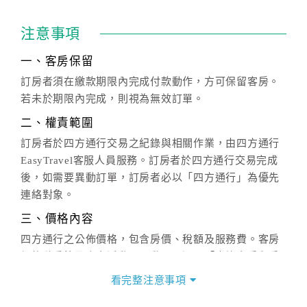
注意事項
一、客房保留
訂房者須在繳款期限內完成付款動作，方可保留客房。
若未於期限內完成，則視為無效訂單。
二、權責範圍
訂房者於四方通行交易之紀錄與相關作業，由四方通行
EasyTravel客服人員服務。訂房者於四方通行交易完成
後，如需要異動訂單，訂房者必以「四方通行」為優先
連絡對象。
三、價格內容
四方通行之公佈價格，包含房價、稅額及服務費。客房
價格隨季節及人文活動而異動，以選項「查詢空房與房
價」之當日價格為標準。
看完整注意事項
四、訂單異動