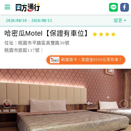
2026/08/10 - 2026/08/11
變更
四
哈密瓜Motel【保證有車位】
方
通
住址：桃園市平鎮區高雙路30號
行
桃園市旅館117號｜
訂
刷國旅卡，旅遊金8000元等你拿！
房
台
灣
訂
房
直