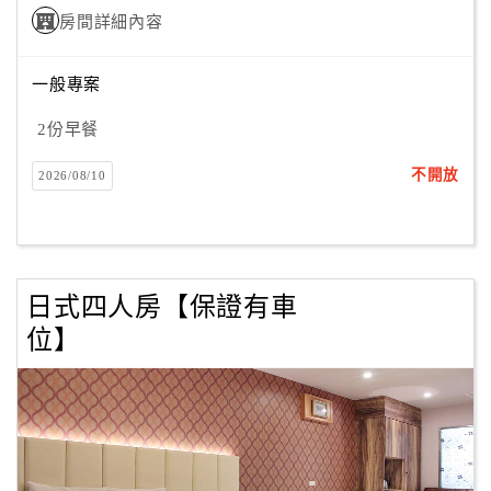
房間詳細內容
訂
一般專案
房
Q&A
2份早餐
不開放
2026/08/10
國
旅
卡
訂
日式四人房【保證有車
房
位】
請
款
收
據