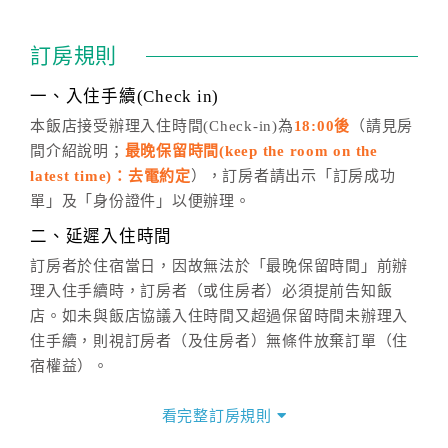
訂房成功後，訂房者如需異動內容，須於住房前在四方
通行「客服聯絡單」提出申辦，四方通行
恕不接受以電
訂房規則
話方式異動
訂單。
※非客服時間之申辦異動，皆為次日計算及辦理。
一、入住手續(Check in)
五、客服時間
本飯店接受辦理入住時間(Check-in)為
18:00後
（請見房
間介紹說明；
最晚保留時間(keep the room on the
週一至週日，上午9:00～晚上6:00
latest time)：去電約定
），訂房者請出示「訂房成功
六、聯絡方式
單」及「身份證件」以便辦理。
週一至週日：
客服聯絡單
、
LINE@
、電話：
二、延遲入住時間
(07)9682715 。
訂房者於住宿當日，因故無法於「最晚保留時間」前辦
理入住手續時，訂房者（或住房者）必須提前告知飯
店。如未與飯店協議入住時間又超過保留時間未辦理入
住手續，則視訂房者（及住房者）無條件放棄訂單（住
宿權益）。
三、退房手續(Check out)
看完整訂房規則
本飯店退房時間(Check-out)為 （
中午12:00前
），訂房