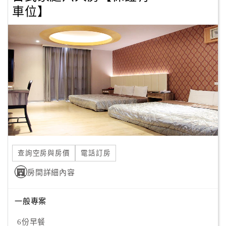
旅
車位】
伴
計
劃
商
品
宣
傳
查詢空房與房價
電話訂房
房間詳細內容
一般專案
6份早餐