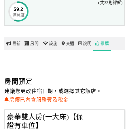
(共32則評鑑)
住宿空間，
59.2
您的再次造訪將是對於哈密瓜Motel的最佳鼓勵。
滿意度
網
紅
精品旅館的風格路線，受許多來桃園洽公的商務人士所喜
帶
愛，
你
哈密瓜Motel提供您多間不同品味的房型，
最新
房間
設施
交通
說明
推薦
玩
不論是充滿簡約風情的東方時尚，或是活潑大方的現代格
調，
在一個寬敞的住宿空間裡，備有全新高級雙人床、液晶電視
玩
及沙發，
樂
提供現代化的設備與服務，房間內可上網，隨時與世界接
地
房間預定
軌，
圖
讓您沉浸在悠閒時光。
建議您更改住宿日期，或選擇其它飯店。
顧
房價已內含服務費及稅金
住宿環境鬧中取靜，可以順道造訪桃園小人國、大溪老街、
客
石門水庫、埔心牧場等桃園著名的景點。
服
豪華雙人房(一大床)【保
是您商旅洽公或是休閒娛樂最佳住宿的選擇。
務
證有車位】