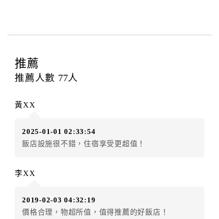
者與飯店之其他交易﹝如續住、加床、餐費、小費、電
話費...等﹞所發生之費用，必須與飯店現場結清。
四、訂單異動
訂房者應於
入住前2日
（不含入住當日）提出申辦，如未
提出申辦不得異動訂單。
推薦
每筆訂單異動限定
乙
次，限原訂飯店，異動完成後不得
推薦人數
77
人
辦理取消退款。
訂單異動後，訂單費用總計大於原訂單費用總計時，訂
黃XX
房者應補足差額。（限原訂飯店）
訂單異動後，訂單費用總計小於原訂單費用總計時，訂
2025-01-01 02:33:54
房者不得要求退其差額。（限原訂飯店）
飯店設施很不錯，住宿享受更超值！
五、保留住宿權益(保留住房)
．訂房者因故辦理訂單異動，本飯店可接受
保留住宿金
李XX
額3個月
限原訂飯店），異動完成後不得辦理取消退款。
（提出申辦日為保留起算日）
2019-02-03 04:32:19
．訂房者使用「保留住宿金額」時，請注意！為避免飯
價格合理，物超所值，值得推薦的好飯店！
店客滿，敬請及早計畫，如逾時未提出申辦，視同無條